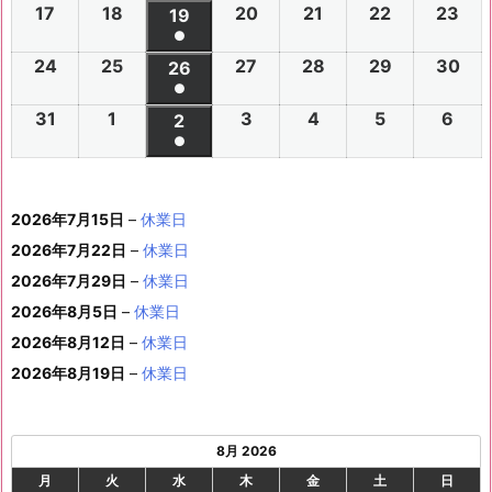
(1
の
17
2
18
2
20
2
21
2
22
2
23
2
ベ
2
2
19
2
2
2
2
2
年
年
2
年
年
年
年
月
月
年
月
月
月
月
月
件
●
イ
0
0
0
0
0
0
ン
6
6
0
6
6
6
6
8
8
6
8
8
8
8
2
2
8
3
3
1
2
2
(1
の
24
2
25
2
27
2
28
2
29
2
30
2
ベ
2
2
26
2
2
2
2
2
ト)
年
年
2
年
年
年
年
月
月
年
月
月
月
月
7
8
月
0
1
日
日
9
件
●
イ
0
0
0
0
0
0
ン
6
6
0
6
6
6
6
8
8
6
8
8
8
8
3
4
8
6
7
8
9
日
日
5
日
日
日
(1
の
31
2
1
2
3
2
4
2
5
2
6
2
ベ
2
2
2
2
2
2
2
2
ト)
年
年
2
年
年
年
年
月
月
年
月
月
月
月
日
日
月
日
日
日
日
日
件
●
イ
0
0
0
0
0
0
ン
6
6
0
6
6
6
6
8
8
6
8
8
8
8
1
1
8
1
1
1
1
1
(1
の
ベ
2
2
2
2
2
2
ト)
年
年
2
年
年
年
年
月
月
年
月
月
月
月
0
1
月
3
4
5
6
2
件
イ
ン
6
6
6
6
6
6
8
8
6
8
8
8
8
1
1
8
2
2
2
2
日
日
1
日
日
日
日
日
2026年7月15日
–
休業日
の
ベ
ト)
年
年
年
年
年
年
月
月
年
月
月
月
月
7
8
月
0
1
2
3
9
イ
2026年7月22日
–
休業日
ン
8
9
9
9
9
9
2
2
9
2
2
2
3
日
日
2
日
日
日
日
日
ベ
ト)
2026年7月29日
–
休業日
月
月
月
月
月
月
4
5
月
7
8
9
0
6
ン
3
1
3
4
5
6
2026年8月5日
日
–
日
休業日
2
日
日
日
日
日
ト)
1
日
日
日
日
日
日
2026年8月12日
–
休業日
日
2026年8月19日
–
休業日
8月 2026
月
火
水
木
金
土
日