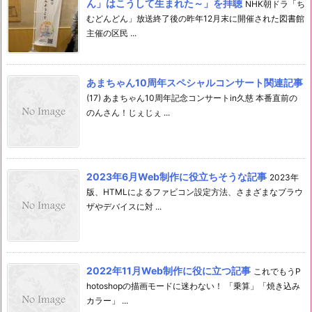
ん」はこうして生まれた～」を拝聴
NHK朝ドラ「ち
むどんどん」放送終了後の昨年12月末に開催された図書館
主催の区民 ...
あまちゃん10周年スペシャルコンサート関連記事
(17) あまちゃん10周年記念コンサートin久慈 本番直前の
のんさん！じぇじぇ ...
2023年6月Web制作に役立ちそうな記事
2023年
版、HTMLによるファビコン設定方法、さまざまなブラウ
ザやデバイスに対 ...
2022年11月Web制作に役に立つ記事
これでもうP
hotoshopの描画モードに迷わない！ 「乗算」「焼き込み
カラー」 ...