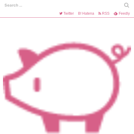
Twitter
B!
Hatena
RSS
Feedly