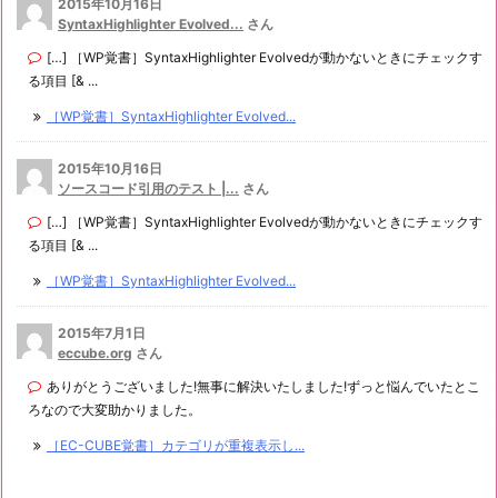
2015年10月16日
SyntaxHighlighter Evolved...
さん
[…] ［WP覚書］SyntaxHighlighter Evolvedが動かないときにチェックす
る項目 [& ...
［WP覚書］SyntaxHighlighter Evolved...
2015年10月16日
ソースコード引用のテスト |...
さん
[…] ［WP覚書］SyntaxHighlighter Evolvedが動かないときにチェックす
る項目 [& ...
［WP覚書］SyntaxHighlighter Evolved...
2015年7月1日
eccube.org
さん
ありがとうございました!無事に解決いたしました!ずっと悩んでいたとこ
ろなので大変助かりました。
［EC-CUBE覚書］カテゴリが重複表示し...