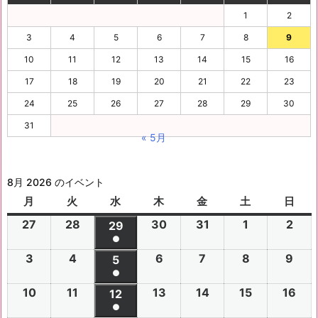
1
2
3
4
5
6
7
8
9
10
11
12
13
14
15
16
17
18
19
20
21
22
23
24
25
26
27
28
29
30
31
« 5月
8月 2026 のイベント
月
月
火
火
水
水
木
木
金
金
土
土
日
日
曜
曜
曜
曜
曜
曜
曜
27
2
28
2
30
2
31
2
1
2
2
2
29
2
日
日
日
日
日
日
日
●
0
0
0
0
0
0
0
(1
3
2
4
2
6
2
7
2
8
2
9
2
2
2
5
2
2
2
2
2
2
件
●
0
0
0
0
0
0
6
6
0
6
6
6
6
6
(1
の
10
2
11
2
13
2
14
2
15
2
16
2
2
2
12
2
2
2
2
2
年
年
2
年
年
年
年
年
件
●
イ
0
0
0
0
0
0
6
6
0
6
6
6
6
7
7
6
7
7
8
8
7