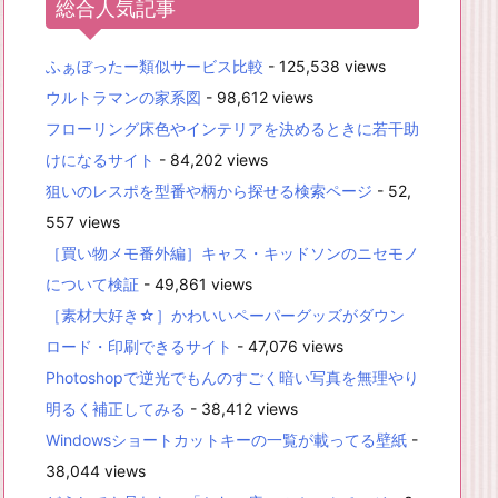
総合人気記事
ふぁぼったー類似サービス比較
- 125,538 views
ウルトラマンの家系図
- 98,612 views
フローリング床色やインテリアを決めるときに若干助
けになるサイト
- 84,202 views
狙いのレスポを型番や柄から探せる検索ページ
- 52,
557 views
［買い物メモ番外編］キャス・キッドソンのニセモノ
について検証
- 49,861 views
［素材大好き☆］かわいいペーパーグッズがダウン
ロード・印刷できるサイト
- 47,076 views
Photoshopで逆光でもんのすごく暗い写真を無理やり
明るく補正してみる
- 38,412 views
Windowsショートカットキーの一覧が載ってる壁紙
-
38,044 views