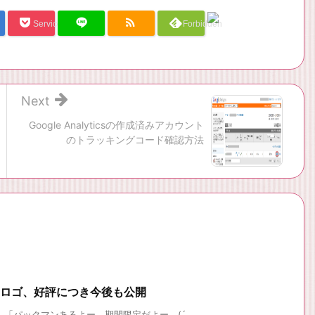
Service Una
Forbidden
Next
Google Analyticsの作成済みアカウント
のトラッキングコード確認方法
マンロゴ、好評につき今後も公開
「パックマンあるよー 期間限定だよー (´ ...