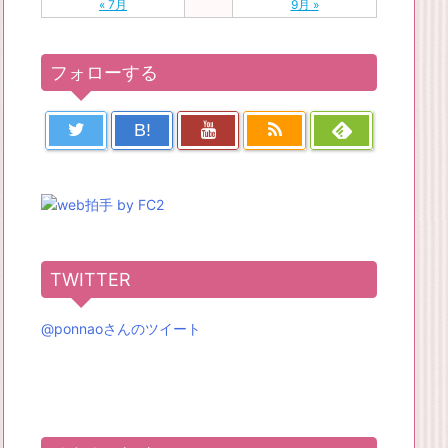
« 7月
9月 »
フォローする
B!
TWITTER
@ponnaoさんのツイート