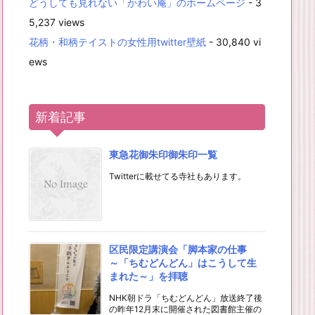
どうしても見れない「かわい庵」のホームページ
- 3
5,237 views
花柄・和柄テイストの女性用twitter壁紙
- 30,840 vi
ews
新着記事
東急花御朱印御朱印一覧
Twitterに載せてる寺社もあります。
区民限定講演会「脚本家の仕事
～「ちむどんどん」はこうして生
まれた～」を拝聴
NHK朝ドラ「ちむどんどん」放送終了後
の昨年12月末に開催された図書館主催の