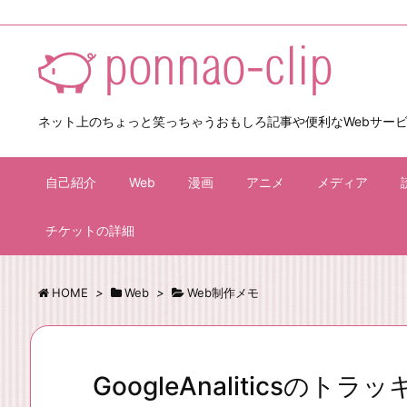
ネット上のちょっと笑っちゃうおもしろ記事や便利なWebサー
自己紹介
Web
漫画
アニメ
メディア
チケットの詳細
HOME
>
Web
>
Web制作メモ
GoogleAnalitics