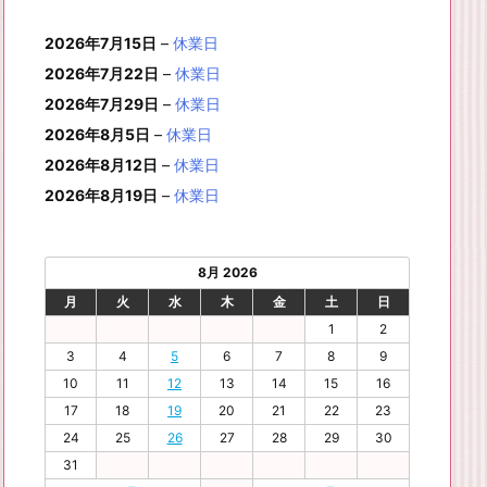
月
月
年
月
月
月
月
0
1
月
3
4
5
6
2
件
イ
ン
6
6
6
6
6
6
8
8
6
8
8
8
8
1
1
8
2
2
2
2
日
日
1
日
日
日
日
日
2026年7月15日
–
休業日
の
ベ
ト)
年
年
年
年
年
年
月
月
年
月
月
月
月
7
8
月
0
1
2
3
9
イ
2026年7月22日
–
休業日
ン
8
9
9
9
9
9
2
2
9
2
2
2
3
日
日
2
日
日
日
日
日
ベ
ト)
2026年7月29日
–
休業日
月
月
月
月
月
月
4
5
月
7
8
9
0
6
ン
3
1
3
4
5
6
2026年8月5日
日
日
–
休業日
2
日
日
日
日
日
ト)
1
日
日
日
日
日
日
2026年8月12日
–
休業日
日
2026年8月19日
–
休業日
8月 2026
月
火
水
木
金
土
日
1
2
3
4
5
6
7
8
9
10
11
12
13
14
15
16
17
18
19
20
21
22
23
24
25
26
27
28
29
30
31