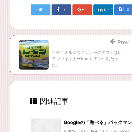
B!
0
!
0
Not Found
Prev
イチゴミルクウインナーのデフォはレ
モンウインナーfromレモン牛乳だっ
た。
関連記事
Googleの「遊べる」パック
数日前、相方に教えてもらったのだが。 