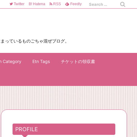
Twitter
B!
Hatena
RSS
Feedly
はまっているものごちゃ混ぜブログ。
n Category
Etn Tags
チケットの領収書
PROFILE