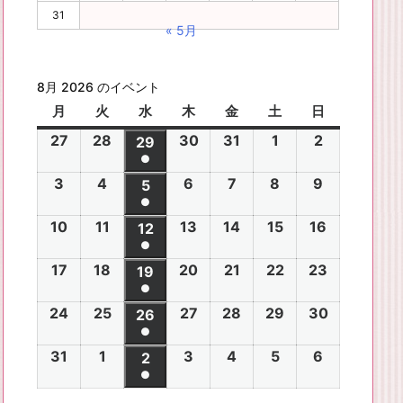
31
« 5月
8月 2026 のイベント
月
月
火
火
水
水
木
木
金
金
土
土
日
日
曜
曜
曜
曜
曜
曜
曜
27
2
28
2
30
2
31
2
1
2
2
2
29
2
日
日
日
日
日
日
日
●
0
0
0
0
0
0
0
(1
3
2
4
2
6
2
7
2
8
2
9
2
2
2
5
2
2
2
2
2
2
件
●
0
0
0
0
0
0
6
6
0
6
6
6
6
6
(1
の
10
2
11
2
13
2
14
2
15
2
16
2
2
2
12
2
2
2
2
2
年
年
2
年
年
年
年
年
件
●
イ
0
0
0
0
0
0
6
6
0
6
6
6
6
7
7
6
7
7
8
8
7
(1
の
17
2
18
2
20
2
21
2
22
2
23
2
ベ
2
2
19
2
2
2
2
2
年
年
2
年
年
年
年
月
月
年
月
月
月
月
月
件
●
イ
0
0
0
0
0
0
ン
6
6
0
6
6
6
6
8
8
6
8
8
8
8
2
2
8
3
3
1
2
2
(1
の
24
2
25
2
27
2
28
2
29
2
30
2
ベ
2
2
26
2
2
2
2
2
ト)
年
年
2
年
年
年
年
月
月
年
月
月
月
月
7
8
月
0
1
日
日
9
件
●
イ
0
0
0
0
0
0
ン
6
6
0
6
6
6
6
8
8
6
8
8
8
8
3
4
8
6
7
8
9
日
日
5
日
日
日
(1
の
31
2
1
2
3
2
4
2
5
2
6
2
ベ
2
2
2
2
2
2
2
2
ト)
年
年
2
年
年
年
年
月
月
年
月
月
月
月
日
日
月
日
日
日
日
日
件
●
イ
0
0
0
0
0
0
ン
6
6
0
6
6
6
6
8
8
6
8
8
8
8
1
1
8
1
1
1
1
1
(1
の
ベ
2
2
2
2
2
2
ト)
年
年
2
年
年
年
年