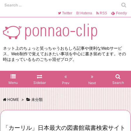
Twitter
B!
Hatena
RSS
Feedly
ネット上のちょっと笑っちゃうおもしろ記事や便利なWebサービ
ス、Web制作で覚えておきたい事項を中心に書き留めてます。その
時はまっているものごちゃ混ぜブログ。
«
»
Menu
Sidebar
Search
Prev
Next
HOME
>
未分類
「カーリル」日本最大の図書館蔵書検索サイト