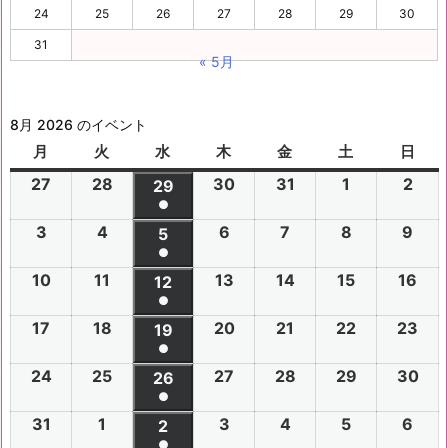
24
25
26
27
28
29
30
31
« 5月
8月 2026 のイベント
月
月
火
火
水
水
木
木
金
金
土
土
日
日
曜
曜
曜
曜
曜
曜
曜
27
2
28
2
30
2
31
2
1
2
2
2
29
2
日
日
日
日
日
日
日
●
0
0
0
0
0
0
0
(1
3
2
4
2
6
2
7
2
8
2
9
2
2
2
5
2
2
2
2
2
2
件
●
0
0
0
0
0
0
6
6
0
6
6
6
6
6
(1
の
10
2
11
2
13
2
14
2
15
2
16
2
2
2
12
2
2
2
2
2
年
年
2
年
年
年
年
年
件
●
イ
0
0
0
0
0
0
6
6
0
6
6
6
6
7
7
6
7
7
8
8
7
(1
の
17
2
18
2
20
2
21
2
22
2
23
2
ベ
2
2
19
2
2
2
2
2
年
年
2
年
年
年
年
月
月
年
月
月
月
月
月
件
●
イ
0
0
0
0
0
0
ン
6
6
0
6
6
6
6
8
8
6
8
8
8
8
2
2
8
3
3
1
2
2
(1
の
24
2
25
2
27
2
28
2
29
2
30
2
ベ
2
2
26
2
2
2
2
2
ト)
年
年
2
年
年
年
年
月
月
年
月
月
月
月
7
8
月
0
1
日
日
9
件
●
イ
0
0
0
0
0
0
ン
6
6
0
6
6
6
6
8
8
6
8
8
8
8
3
4
8
6
7
8
9
日
日
5
日
日
日
(1
の
31
2
1
2
3
2
4
2
5
2
6
2
ベ
2
2
2
2
2
2
2
2
ト)
年
年
2
年
年
年
年
月
月
年
月
月
月
月
日
日
月
日
日
日
日
日
件
●