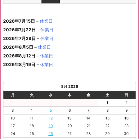
イ
0
0
0
0
0
0
ン
6
6
0
6
6
6
6
8
8
6
8
8
8
8
1
1
8
1
1
1
1
1
(1
の
ベ
2
2
2
2
2
2
ト)
年
年
2
年
年
年
年
月
月
年
月
月
月
月
0
1
月
3
4
5
6
2
件
イ
ン
6
6
6
6
6
6
8
8
6
8
8
8
8
1
1
8
2
2
2
2
日
日
1
日
日
日
日
日
2026年7月15日
–
休業日
の
ベ
ト)
年
年
年
年
年
年
月
月
年
月
月
月
月
7
8
月
0
1
2
3
9
イ
2026年7月22日
–
休業日
ン
8
9
9
9
9
9
2
2
9
2
2
2
3
日
日
2
日
日
日
日
日
ベ
ト)
2026年7月29日
–
休業日
月
月
月
月
月
月
4
5
月
7
8
9
0
6
ン
3
1
3
4
5
6
2026年8月5日
日
–
日
休業日
2
日
日
日
日
日
ト)
1
日
日
日
日
日
日
2026年8月12日
–
休業日
日
2026年8月19日
–
休業日
8月 2026
月
火
水
木
金
土
日
1
2
3
4
5
6
7
8
9
10
11
12
13
14
15
16
17
18
19
20
21
22
23
24
25
26
27
28
29
30