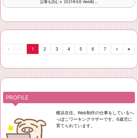
記事を読む
2021年9月 Web制 ...
«
‹
1
2
3
4
5
6
7
›
»
PROFILE
横浜在住。Web制作の仕事をしているへ
っぽこワーキングマザーです。6歳児に
育てられています。