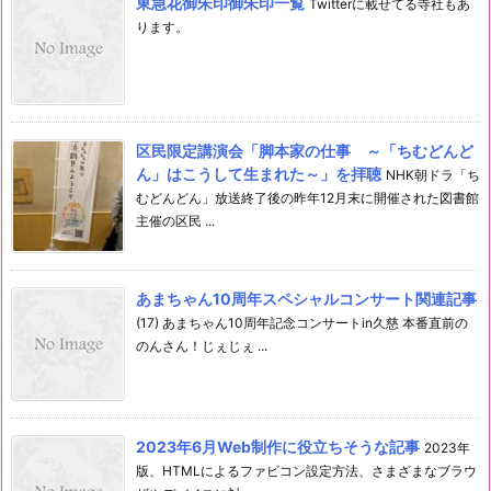
東急花御朱印御朱印一覧
Twitterに載せてる寺社もあ
ります。
区民限定講演会「脚本家の仕事 ～「ちむどんど
ん」はこうして生まれた～」を拝聴
NHK朝ドラ「ち
むどんどん」放送終了後の昨年12月末に開催された図書館
主催の区民 ...
あまちゃん10周年スペシャルコンサート関連記事
(17) あまちゃん10周年記念コンサートin久慈 本番直前の
のんさん！じぇじぇ ...
2023年6月Web制作に役立ちそうな記事
2023年
版、HTMLによるファビコン設定方法、さまざまなブラウ