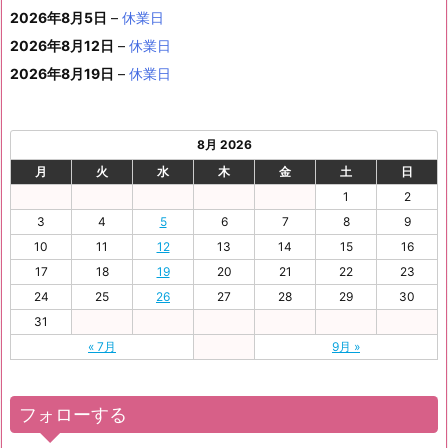
ン
3
1
3
4
5
6
2026年8月5日
日
–
日
休業日
2
日
日
日
日
日
ト)
1
日
日
日
日
日
日
2026年8月12日
–
休業日
日
2026年8月19日
–
休業日
8月 2026
月
火
水
木
金
土
日
1
2
3
4
5
6
7
8
9
10
11
12
13
14
15
16
17
18
19
20
21
22
23
24
25
26
27
28
29
30
31
« 7月
9月 »
フォローする