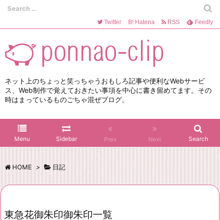
Twitter
B!
Hatena
RSS
Feedly
ネット上のちょっと笑っちゃうおもしろ記事や便利なWebサービ
ス、Web制作で覚えておきたい事項を中心に書き留めてます。その
時はまっているものごちゃ混ぜブログ。
«
»
Menu
Sidebar
Search
Prev
Next
HOME
>
日記
東急花御朱印御朱印一覧