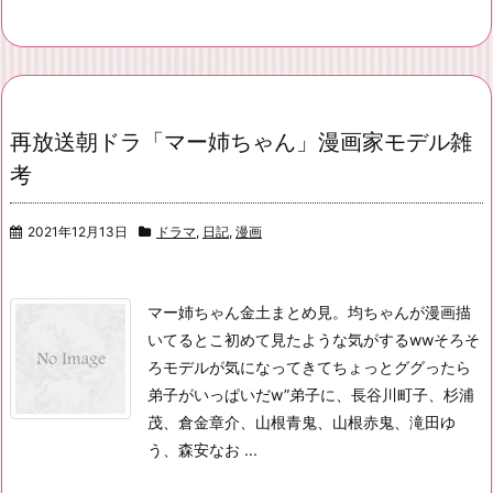
再放送朝ドラ「マー姉ちゃん」漫画家モデル雑
考
2021年12月13日
ドラマ
,
日記
,
漫画
マー姉ちゃん金土まとめ見。均ちゃんが漫画描
いてるとこ初めて見たような気がするwwそろそ
ろモデルが気になってきてちょっとググったら
弟子がいっぱいだw
”弟子に、長谷川町子、杉浦
茂、倉金章介、山根青鬼、山根赤鬼、滝田ゆ
う、森安なお ...