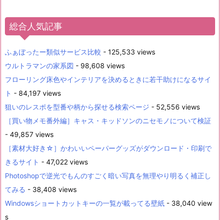
総合人気記事
ふぁぼったー類似サービス比較
- 125,533 views
ウルトラマンの家系図
- 98,608 views
フローリング床色やインテリアを決めるときに若干助けになるサイ
ト
- 84,197 views
狙いのレスポを型番や柄から探せる検索ページ
- 52,556 views
［買い物メモ番外編］キャス・キッドソンのニセモノについて検証
- 49,857 views
［素材大好き☆］かわいいペーパーグッズがダウンロード・印刷で
きるサイト
- 47,022 views
Photoshopで逆光でもんのすごく暗い写真を無理やり明るく補正し
てみる
- 38,408 views
Windowsショートカットキーの一覧が載ってる壁紙
- 38,040 view
s