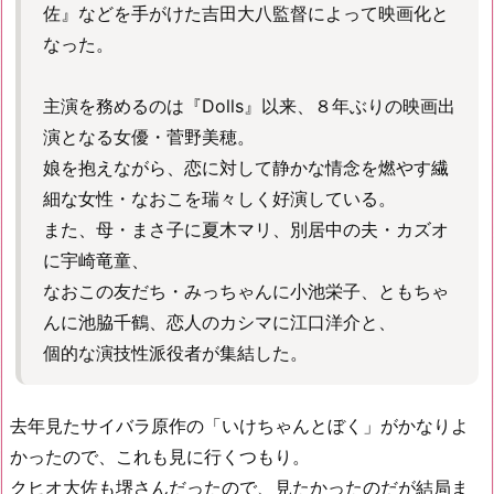
佐』などを手がけた吉田大八監督によって映画化と
なった。
主演を務めるのは『Dolls』以来、８年ぶりの映画出
演となる女優・菅野美穂。
娘を抱えながら、恋に対して静かな情念を燃やす繊
細な女性・なおこを瑞々しく好演している。
また、母・まさ子に夏木マリ、別居中の夫・カズオ
に宇崎竜童、
なおこの友だち・みっちゃんに小池栄子、ともちゃ
んに池脇千鶴、恋人のカシマに江口洋介と、
個的な演技性派役者が集結した。
去年見たサイバラ原作の「いけちゃんとぼく」がかなりよ
かったので、これも見に行くつもり。
クヒオ大佐も堺さんだったので、見たかったのだが結局ま