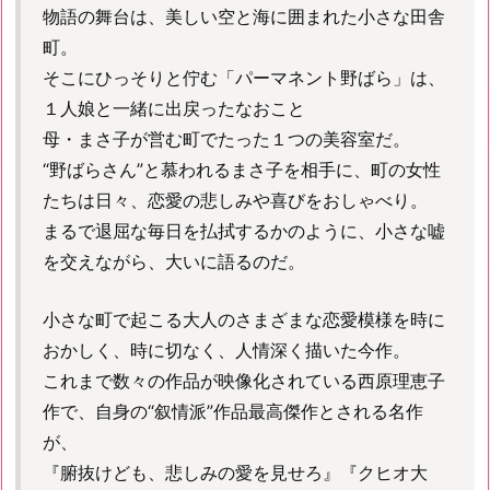
物語の舞台は、美しい空と海に囲まれた小さな田舎
町。
そこにひっそりと佇む「パーマネント野ばら」は、
１人娘と一緒に出戻ったなおこと
母・まさ子が営む町でたった１つの美容室だ。
“野ばらさん”と慕われるまさ子を相手に、町の女性
たちは日々、恋愛の悲しみや喜びをおしゃべり。
まるで退屈な毎日を払拭するかのように、小さな嘘
を交えながら、大いに語るのだ。
小さな町で起こる大人のさまざまな恋愛模様を時に
おかしく、時に切なく、人情深く描いた今作。
これまで数々の作品が映像化されている西原理恵子
作で、自身の“叙情派”作品最高傑作とされる名作
が、
『腑抜けども、悲しみの愛を見せろ』『クヒオ大