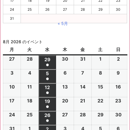
17
18
19
20
21
22
23
24
25
26
27
28
29
30
31
« 5月
8月 2026 のイベント
月
月
火
火
水
水
木
木
金
金
土
土
日
日
曜
曜
曜
曜
曜
曜
曜
27
2
28
2
30
2
31
2
1
2
2
2
29
2
日
日
日
日
日
日
日
●
0
0
0
0
0
0
0
(1
3
2
4
2
6
2
7
2
8
2
9
2
2
2
5
2
2
2
2
2
2
件
●
0
0
0
0
0
0
6
6
0
6
6
6
6
6
(1
の
10
2
11
2
13
2
14
2
15
2
16
2
2
2
12
2
2
2
2
2
年
年
2
年
年
年
年
年
件
●
イ
0
0
0
0
0
0
6
6
0
6
6
6
6
7
7
6
7
7
8
8
7
(1
の
17
2
18
2
20
2
21
2
22
2
23
2
ベ
2
2
19
2
2
2
2
2
年
年
2
年
年
年
年
月
月
年
月
月
月
月
月
件
●
イ
0
0
0
0
0
0
ン
6
6
0
6
6
6
6
8
8
6
8
8
8
8
2
2
8
3
3
1
2
2
(1
の
24
2
25
2
27
2
28
2
29
2
30
2
ベ
2
2
26
2
2
2
2
2
ト)
年
年
2
年
年
年
年
月
月
年
月
月
月
月
7
8
月
0
1
日
日
9
件
●
イ
0
0
0
0
0
0
ン
6
6
0
6
6
6
6
8
8
6
8
8
8
8
3
4
8
6
7
8
9
日
日
5
日
日
日
(1
の
31
2
1
2
3
2
4
2
5
2
6
2
ベ
2
2
2
2
2
2
2
2
ト)
年
年
2
年
年
年
年