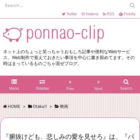
Twitter
B!
Hatena
RSS
Feedly
ネット上のちょっと笑っちゃうおもしろ記事や便利なWebサービ
ス、Web制作で覚えておきたい事項を中心に書き留めてます。その
時はまっているものごちゃ混ぜブログ。
«
»
Menu
Sidebar
Search
Prev
Next
HOME
>
Otaku!!
>
映画
『腑抜けども、悲しみの愛を見せろ』は、『パ