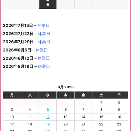
月
月
年
月
月
月
月
日
日
月
日
日
日
日
日
件
●
イ
0
0
0
0
0
0
ン
6
6
0
6
6
6
6
8
8
6
8
8
8
8
1
1
8
1
1
1
1
1
(1
の
ベ
2
2
2
2
2
2
ト)
年
年
2
年
年
年
年
月
月
年
月
月
月
月
0
1
月
3
4
5
6
2
件
イ
ン
6
6
6
6
6
6
8
8
6
8
8
8
8
1
1
8
2
2
2
2
日
日
1
日
日
日
日
日
2026年7月15日
–
休業日
の
ベ
ト)
年
年
年
年
年
年
月
月
年
月
月
月
月
7
8
月
0
1
2
3
9
イ
2026年7月22日
–
休業日
ン
8
9
9
9
9
9
2
2
9
2
2
2
3
日
日
2
日
日
日
日
日
ベ
ト)
2026年7月29日
–
休業日
月
月
月
月
月
月
4
5
月
7
8
9
0
6
ン
3
1
3
4
5
6
2026年8月5日
日
–
日
休業日
2
日
日
日
日
日
ト)
1
日
日
日
日
日
日
2026年8月12日
–
休業日
日
2026年8月19日
–
休業日
8月 2026
月
火
水
木
金
土
日
1
2
3
4
5
6
7
8
9
10
11
12
13
14
15
16
17
18
19
20
21
22
23