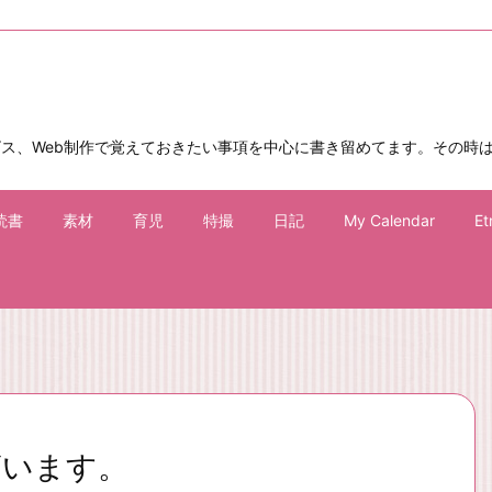
ビス、Web制作で覚えておきたい事項を中心に書き留めてます。その時
読書
素材
育児
特撮
日記
My Calendar
Et
ざいます。