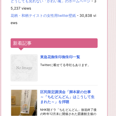
どうしても見れない「かわい庵」のホームページ
- 3
5,237 views
花柄・和柄テイストの女性用twitter壁紙
- 30,838 vi
ews
新着記事
東急花御朱印御朱印一覧
Twitterに載せてる寺社もあります。
区民限定講演会「脚本家の仕事
～「ちむどんどん」はこうして生
まれた～」を拝聴
NHK朝ドラ「ちむどんどん」放送終了後
の昨年12月末に開催された図書館主催の