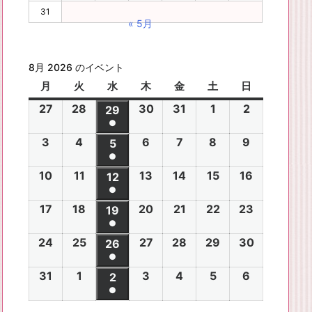
31
« 5月
8月 2026 のイベント
月
月
火
火
水
水
木
木
金
金
土
土
日
日
曜
曜
曜
曜
曜
曜
曜
27
2
28
2
30
2
31
2
1
2
2
2
29
2
日
日
日
日
日
日
日
●
0
0
0
0
0
0
0
(1
3
2
4
2
6
2
7
2
8
2
9
2
2
2
5
2
2
2
2
2
2
件
●
0
0
0
0
0
0
6
6
0
6
6
6
6
6
(1
の
10
2
11
2
13
2
14
2
15
2
16
2
2
2
12
2
2
2
2
2
年
年
2
年
年
年
年
年
件
●
イ
0
0
0
0
0
0
6
6
0
6
6
6
6
7
7
6
7
7
8
8
7
(1
の
17
2
18
2
20
2
21
2
22
2
23
2
ベ
2
2
19
2
2
2
2
2
年
年
2
年
年
年
年
月
月
年
月
月
月
月
月
件
●
イ
0
0
0
0
0
0
ン
6
6
0
6
6
6
6
8
8
6
8
8
8
8
2
2
8
3
3
1
2
2
(1
の
24
2
25
2
27
2
28
2
29
2
30
2
ベ
2
2
26
2
2
2
2
2
ト)
年
年
2
年
年
年
年
月
月
年
月
月
月
月
7
8
月
0
1
日
日
9
件
●
イ
0
0
0
0
0
0
ン
6
6
0
6
6
6
6
8
8
6
8
8
8
8
3
4
8
6
7
8
9
日
日
5
日
日
日
(1
の
31
2
1
2
3
2
4
2
5
2
6
2
ベ
2
2
2
2
2
2
2
2
ト)
年
年
2
年
年
年
年
月
月
年
月
月
月
月
日
日
月
日
日
日
日
日
件
●
イ
0
0
0
0
0
0
ン
6
6
0
6
6
6
6
8
8
6
8
8
8
8
1
1
8
1
1
1
1
1
(1
の
ベ
2
2
2
2
2
2
ト)
年
年
2
年
年
年
年