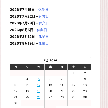
月
月
年
月
月
月
月
0
1
月
3
4
5
6
2
件
イ
ン
6
6
6
6
6
6
8
8
6
8
8
8
8
1
1
8
2
2
2
2
日
日
1
日
日
日
日
日
2026年7月15日
–
休業日
の
ベ
ト)
年
年
年
年
年
年
月
月
年
月
月
月
月
7
8
月
0
1
2
3
9
イ
2026年7月22日
–
休業日
ン
8
9
9
9
9
9
2
2
9
2
2
2
3
日
日
2
日
日
日
日
日
ベ
ト)
2026年7月29日
–
休業日
月
月
月
月
月
月
4
5
月
7
8
9
0
6
ン
3
1
3
4
5
6
2026年8月5日
日
日
–
休業日
2
日
日
日
日
日
ト)
1
日
日
日
日
日
日
2026年8月12日
–
休業日
日
2026年8月19日
–
休業日
8月 2026
月
火
水
木
金
土
日
1
2
3
4
5
6
7
8
9
10
11
12
13
14
15
16
17
18
19
20
21
22
23
24
25
26
27
28
29
30
31