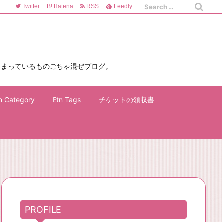
Twitter
B!
Hatena
RSS
Feedly
はまっているものごちゃ混ぜブログ。
n Category
Etn Tags
チケットの領収書
PROFILE