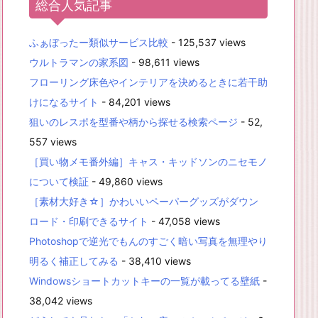
総合人気記事
ふぁぼったー類似サービス比較
- 125,537 views
ウルトラマンの家系図
- 98,611 views
フローリング床色やインテリアを決めるときに若干助
けになるサイト
- 84,201 views
狙いのレスポを型番や柄から探せる検索ページ
- 52,
557 views
［買い物メモ番外編］キャス・キッドソンのニセモノ
について検証
- 49,860 views
［素材大好き☆］かわいいペーパーグッズがダウン
ロード・印刷できるサイト
- 47,058 views
Photoshopで逆光でもんのすごく暗い写真を無理やり
明るく補正してみる
- 38,410 views
Windowsショートカットキーの一覧が載ってる壁紙
-
38,042 views