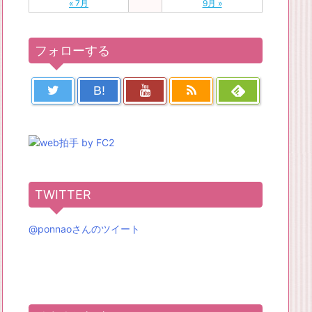
« 7月
9月 »
フォローする
B!
TWITTER
@ponnaoさんのツイート