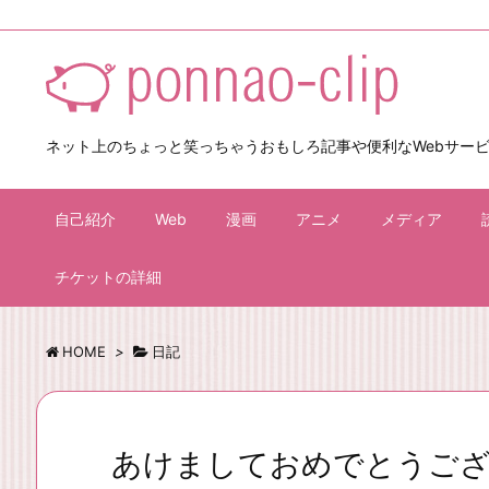
ネット上のちょっと笑っちゃうおもしろ記事や便利なWebサー
自己紹介
Web
漫画
アニメ
メディア
チケットの詳細
HOME
>
日記
あけましておめでとうご