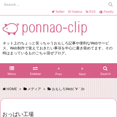
Twitter
B!
Hatena
RSS
Feedly
ネット上のちょっと笑っちゃうおもしろ記事や便利なWebサービ
ス、Web制作で覚えておきたい事項を中心に書き留めてます。その
時はまっているものごちゃ混ぜブログ。
«
»
Menu
Sidebar
Search
Prev
Next
HOME
>
メディア
>
おもしろWeb(´∀｀)b
おっぱい工場