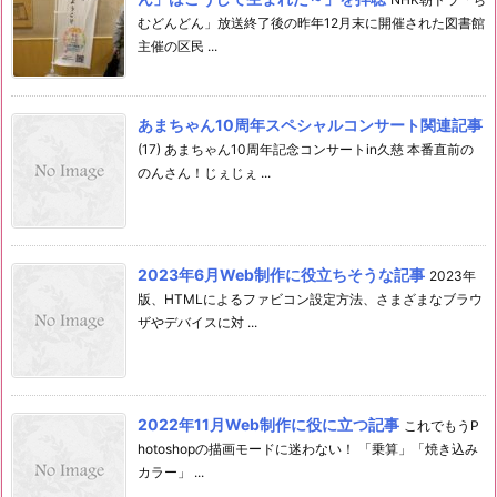
むどんどん」放送終了後の昨年12月末に開催された図書館
主催の区民 ...
あまちゃん10周年スペシャルコンサート関連記事
(17) あまちゃん10周年記念コンサートin久慈 本番直前の
のんさん！じぇじぇ ...
2023年6月Web制作に役立ちそうな記事
2023年
版、HTMLによるファビコン設定方法、さまざまなブラウ
ザやデバイスに対 ...
2022年11月Web制作に役に立つ記事
これでもうP
hotoshopの描画モードに迷わない！ 「乗算」「焼き込み
カラー」 ...