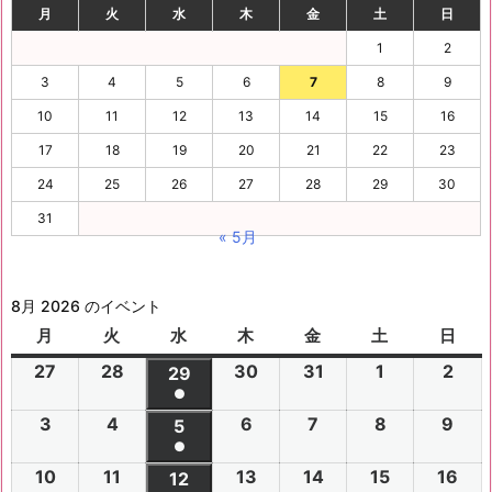
月
火
水
木
金
土
日
1
2
3
4
5
6
7
8
9
10
11
12
13
14
15
16
17
18
19
20
21
22
23
24
25
26
27
28
29
30
31
« 5月
8月 2026 のイベント
月
月
火
火
水
水
木
木
金
金
土
土
日
日
曜
曜
曜
曜
曜
曜
曜
27
2
28
2
30
2
31
2
1
2
2
2
29
2
日
日
日
日
日
日
日
●
0
0
0
0
0
0
0
(1
3
2
4
2
6
2
7
2
8
2
9
2
2
2
5
2
2
2
2
2
2
件
●
0
0
0
0
0
0
6
6
0
6
6
6
6
6
(1
の
10
2
11
2
13
2
14
2
15
2
16
2
2
2
12
2
2
2
2
2
年
年
2
年
年
年
年
年