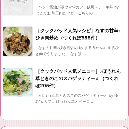
バター醤油が激ウマ♡カフェ飯風ステーキ丼 by
ばじまま 加工肉だけど、こちらの ...
［クックパッド人気レシピ］なすの甘辛♪
ひき肉炒め（つくれぽ588件）
なすの甘辛♪ひき肉炒め by まるみかん.net 豚ひ
き肉でやりました。 なすは ...
［クックパッド人気メニュー］♪ほうれん
草ときのこのスパゲッティー♬（つくれ
ぽ205件）
♪ほうれん草ときのこのスパゲッティー♬ by ゆ
み‘ｓカフェ ほうれん草とベーコ ...