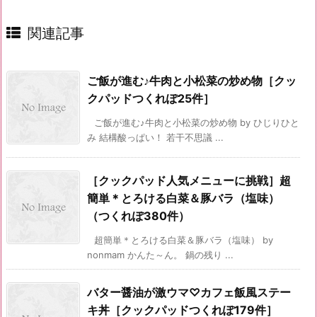
関連記事
ご飯が進む♪牛肉と小松菜の炒め物［クッ
クパッドつくれぽ25件］
ご飯が進む♪牛肉と小松菜の炒め物 by ひじりひと
み 結構酸っぱい！ 若干不思議 ...
［クックパッド人気メニューに挑戦］超
簡単＊とろける白菜＆豚バラ（塩味）
（つくれぽ380件）
超簡単＊とろける白菜＆豚バラ（塩味） by
nonmam かんた～ん。 鍋の残り ...
バター醤油が激ウマ♡カフェ飯風ステー
キ丼［クックパッドつくれぽ179件］