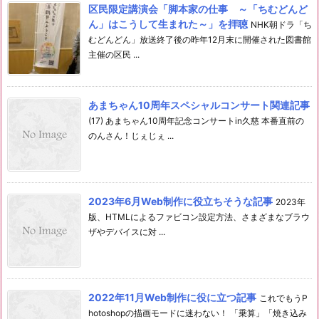
区民限定講演会「脚本家の仕事 ～「ちむどんど
ん」はこうして生まれた～」を拝聴
NHK朝ドラ「ち
むどんどん」放送終了後の昨年12月末に開催された図書館
主催の区民 ...
あまちゃん10周年スペシャルコンサート関連記事
(17) あまちゃん10周年記念コンサートin久慈 本番直前の
のんさん！じぇじぇ ...
2023年6月Web制作に役立ちそうな記事
2023年
版、HTMLによるファビコン設定方法、さまざまなブラウ
ザやデバイスに対 ...
2022年11月Web制作に役に立つ記事
これでもうP
hotoshopの描画モードに迷わない！ 「乗算」「焼き込み