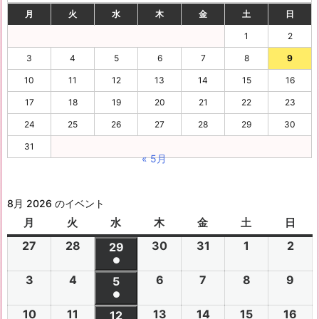
月
火
水
木
金
土
日
1
2
3
4
5
6
7
8
9
10
11
12
13
14
15
16
17
18
19
20
21
22
23
24
25
26
27
28
29
30
31
« 5月
8月 2026 のイベント
月
月
火
火
水
水
木
木
金
金
土
土
日
日
曜
曜
曜
曜
曜
曜
曜
27
2
28
2
30
2
31
2
1
2
2
2
29
2
日
日
日
日
日
日
日
●
0
0
0
0
0
0
0
(1
3
2
4
2
6
2
7
2
8
2
9
2
2
2
5
2
2
2
2
2
2
件
●
0
0
0
0
0
0
6
6
0
6
6
6
6
6
(1
の
10
2
11
2
13
2
14
2
15
2
16
2
2
2
12
2
2
2
2
2
年
年
2
年
年
年
年
年