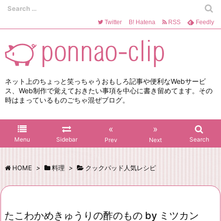
Twitter
B!
Hatena
RSS
Feedly
ネット上のちょっと笑っちゃうおもしろ記事や便利なWebサービ
ス、Web制作で覚えておきたい事項を中心に書き留めてます。その
時はまっているものごちゃ混ぜブログ。
«
»
Menu
Sidebar
Search
Prev
Next
HOME
>
料理
>
クックパッド人気レシピ
たこわかめきゅうりの酢のもの by ミツカン