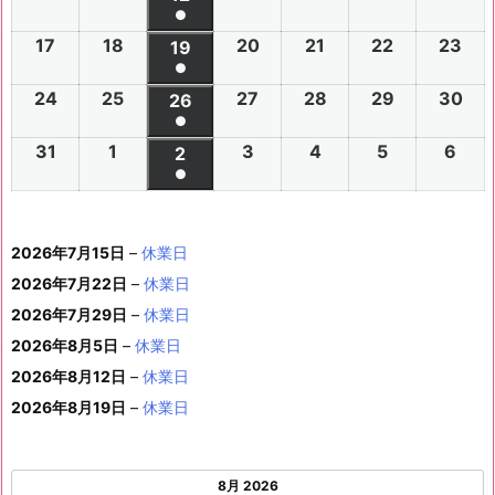
件
●
イ
0
0
0
0
0
0
6
6
0
6
6
6
6
7
7
6
7
7
8
8
7
(1
の
17
2
18
2
20
2
21
2
22
2
23
2
ベ
2
2
19
2
2
2
2
2
年
年
2
年
年
年
年
月
月
年
月
月
月
月
月
件
●
イ
0
0
0
0
0
0
ン
6
6
0
6
6
6
6
8
8
6
8
8
8
8
2
2
8
3
3
1
2
2
(1
の
24
2
25
2
27
2
28
2
29
2
30
2
ベ
2
2
26
2
2
2
2
2
ト)
年
年
2
年
年
年
年
月
月
年
月
月
月
月
7
8
月
0
1
日
日
9
件
●
イ
0
0
0
0
0
0
ン
6
6
0
6
6
6
6
8
8
6
8
8
8
8
3
4
8
6
7
8
9
日
日
5
日
日
日
(1
の
31
2
1
2
3
2
4
2
5
2
6
2
ベ
2
2
2
2
2
2
2
2
ト)
年
年
2
年
年
年
年
月
月
年
月
月
月
月
日
日
月
日
日
日
日
日
件
●
イ
0
0
0
0
0
0
ン
6
6
0
6
6
6
6
8
8
6
8
8
8
8
1
1
8
1
1
1
1
1
(1
の
ベ
2
2
2
2
2
2
ト)
年
年
2
年
年
年
年
月
月
年
月
月
月
月
0
1
月
3
4
5
6
2
件
イ
ン
6
6
6
6
6
6
8
8
6
8
8
8
8
1
1
8
2
2
2
2
日
日
1
日
日
日
日
日
2026年7月15日
–
休業日
の
ベ
ト)
年
年
年
年
年
年
月
月
年
月
月
月
月
7
8
月
0
1
2
3
9
イ
2026年7月22日
–
休業日
ン
8
9
9
9
9
9
2
2
9
2
2
2
3
日
日
2
日
日
日
日
日
ベ
ト)
2026年7月29日
–
休業日
月
月
月
月
月
月
4
5
月
7
8
9
0
6
ン
3
1
3
4
5
6
2026年8月5日
日
–
日
休業日
2
日
日
日
日
日
ト)
1
日
日
日
日
日
日
2026年8月12日
–
休業日
日
2026年8月19日
–
休業日
8月 2026