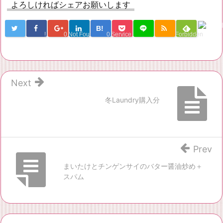
よろしければシェアお願いします
B!
!
0
Not Found
0
Service Una
Forbidden
Next
冬Laundry購入分
Prev
まいたけとチンゲンサイのバター醤油炒め＋
スパム