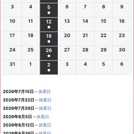
0
(1
3
2
4
2
6
2
7
2
8
2
9
2
2
2
5
2
2
2
2
2
2
件
●
0
0
0
0
0
0
6
6
0
6
6
6
6
6
(1
の
10
2
11
2
13
2
14
2
15
2
16
2
2
2
12
2
2
2
2
2
年
年
2
年
年
年
年
年
件
●
イ
0
0
0
0
0
0
6
6
0
6
6
6
6
7
7
6
7
7
8
8
7
(1
の
17
2
18
2
20
2
21
2
22
2
23
2
ベ
2
2
19
2
2
2
2
2
年
年
2
年
年
年
年
月
月
年
月
月
月
月
月
件
●
イ
0
0
0
0
0
0
ン
6
6
0
6
6
6
6
8
8
6
8
8
8
8
2
2
8
3
3
1
2
2
(1
の
24
2
25
2
27
2
28
2
29
2
30
2
ベ
2
2
26
2
2
2
2
2
ト)
年
年
2
年
年
年
年
月
月
年
月
月
月
月
7
8
月
0
1
日
日
9
件
●
イ
0
0
0
0
0
0
ン
6
6
0
6
6
6
6
8
8
6
8
8
8
8
3
4
8
6
7
8
9
日
日
5
日
日
日
(1
の
31
2
1
2
3
2
4
2
5
2
6
2
ベ
2
2
2
2
2
2
2
2
ト)
年
年
2
年
年
年
年
月
月
年
月
月
月
月
日
日
月
日
日
日
日
日
件
●
イ
0
0
0
0
0
0
ン
6
6
0
6
6
6
6
8
8
6
8
8
8
8
1
1
8
1
1
1
1
1
(1
の
ベ
2
2
2
2
2
2
ト)
年
年
2
年
年
年
年
月
月
年
月
月
月
月
0
1
月
3
4
5
6
2
件
イ
ン
6
6
6
6
6
6
8
8
6
8
8
8
8
1
1
8
2
2
2
2
日
日
1
日
日
日
日
日
2026年7月15日
–
休業日
の
ベ
ト)
年
年
年
年
年
年
月
月
年
月
月
月
月
7
8
月
0
1
2
3
9
イ
2026年7月22日
–
休業日
ン
8
9
9
9
9
9
2
2
9
2
2
2
3
日
日
2
日
日
日
日
日
ベ
ト)
2026年7月29日
–
休業日
月
月
月
月
月
月
4
5
月
7
8
9
0
6
ン
3
1
3
4
5
6
2026年8月5日
日
–
日
休業日
2
日
日
日
日
日
ト)
1
日
日
日
日
日
日
2026年8月12日
–
休業日
日
2026年8月19日
–
休業日