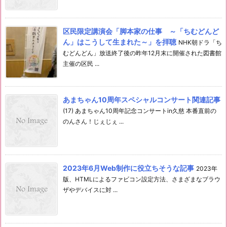
区民限定講演会「脚本家の仕事 ～「ちむどんど
ん」はこうして生まれた～」を拝聴
NHK朝ドラ「ち
むどんどん」放送終了後の昨年12月末に開催された図書館
主催の区民 ...
あまちゃん10周年スペシャルコンサート関連記事
(17) あまちゃん10周年記念コンサートin久慈 本番直前の
のんさん！じぇじぇ ...
2023年6月Web制作に役立ちそうな記事
2023年
版、HTMLによるファビコン設定方法、さまざまなブラウ
ザやデバイスに対 ...