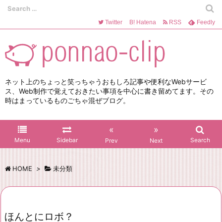
Twitter
B!
Hatena
RSS
Feedly
ネット上のちょっと笑っちゃうおもしろ記事や便利なWebサービ
ス、Web制作で覚えておきたい事項を中心に書き留めてます。その
時はまっているものごちゃ混ぜブログ。
«
»
Menu
Sidebar
Search
Prev
Next
HOME
>
未分類
ほんとにロボ？