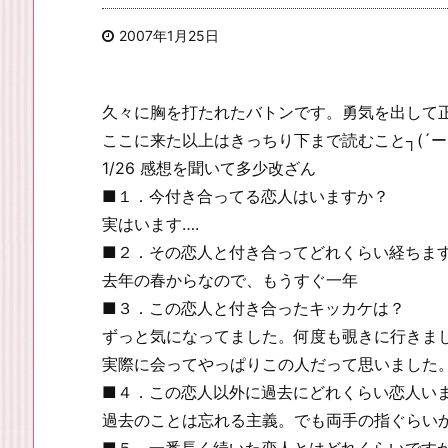
2007年1月25日
久々に胸を打たれたバトンです。勇気を出して
ここに来た以上はきっちり下まで読むこと┐(´ー
1/26 感想を聞いて多少改ざん
■１．今付き合ってる恋人はいますか？
実はいます….
■２．その恋人と付き合ってどれくらい経ちま
去年の春からなので、もうすぐ一年
■３．この恋人と付き合ったキッカケは？
ずっと気になってました。何度も覗きに行きました・・
実際に会ってやっぱりこの人だって思いました
■４．この恋人以外に過去にどれくらい恋人い
過去のことは忘れる主義。でも両手の指ぐらい