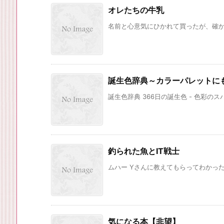
オレたちの牛乳
名前と心意気にひかれて買ったが、確
誕生色辞典～カラーパレットに
誕生色辞典 366日の誕生色 - 色彩のス
釣られた魚とIT戦士
ムハー Yさんに教えてもらってわかったの
気になる本【非望】