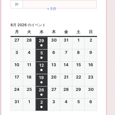
31
« 5月
8月 2026 のイベント
月
月
火
火
水
水
木
木
金
金
土
土
日
日
曜
曜
曜
曜
曜
曜
曜
27
2
28
2
30
2
31
2
1
2
2
2
29
2
日
日
日
日
日
日
日
●
0
0
0
0
0
0
0
(1
3
2
4
2
6
2
7
2
8
2
9
2
2
2
5
2
2
2
2
2
2
件
●
0
0
0
0
0
0
6
6
0
6
6
6
6
6
(1
の
10
2
11
2
13
2
14
2
15
2
16
2
2
2
12
2
2
2
2
2
年
年
2
年
年
年
年
年
件
●
イ
0
0
0
0
0
0
6
6
0
6
6
6
6
7
7
6
7
7
8
8
7
(1
の
17
2
18
2
20
2
21
2
22
2
23
2
ベ
2
2
19
2
2
2
2
2
年
年
2
年
年
年
年
月
月
年
月
月
月
月
月
件
●
イ
0
0
0
0
0
0
ン
6
6
0
6
6
6
6
8
8
6
8
8
8
8
2
2
8
3
3
1
2
2
(1
の
24
2
25
2
27
2
28
2
29
2
30
2
ベ
2
2
26
2
2
2
2
2
ト)
年
年
2
年
年
年
年
月
月
年
月
月
月
月
7
8
月
0
1
日
日
9
件
●
イ
0
0
0
0
0
0
ン
6
6
0
6
6
6
6
8
8
6
8
8
8
8
3
4
8
6
7
8
9
日
日
5
日
日
日
(1
の
31
2
1
2
3
2
4
2
5
2
6
2
ベ
2
2
2
2
2
2
2
2
ト)
年
年
2
年
年
年
年
月
月
年
月
月
月
月
日
日
月
日
日
日
日
日
件
●
イ
0
0
0
0
0
0
ン
6
6
0
6
6
6
6
8
8
6
8
8
8
8
1
1
8
1
1
1
1
1
(1
の
ベ
2
2
2
2
2
2
ト)
年
年
2
年
年
年
年