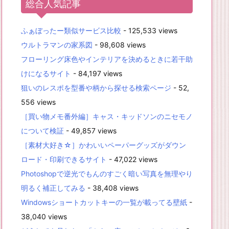
総合人気記事
ふぁぼったー類似サービス比較
- 125,533 views
ウルトラマンの家系図
- 98,608 views
フローリング床色やインテリアを決めるときに若干助
けになるサイト
- 84,197 views
狙いのレスポを型番や柄から探せる検索ページ
- 52,
556 views
［買い物メモ番外編］キャス・キッドソンのニセモノ
について検証
- 49,857 views
［素材大好き☆］かわいいペーパーグッズがダウン
ロード・印刷できるサイト
- 47,022 views
Photoshopで逆光でもんのすごく暗い写真を無理やり
明るく補正してみる
- 38,408 views
Windowsショートカットキーの一覧が載ってる壁紙
-
38,040 views