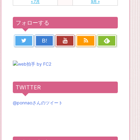
« 7月
9月 »
フォローする
B!
TWITTER
@ponnaoさんのツイート