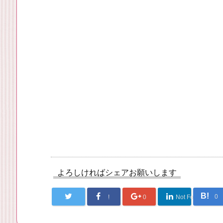
よろしければシェアお願いします
B!
0
!
0
Not Found