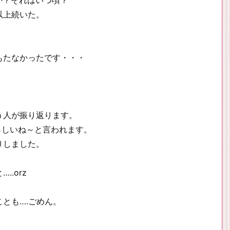
か？それはいつ頃？
以上続いた。
もたなかったです・・・
う人が振り返ります。
らしいね～と言われます。
りしました。
.orz
とも….ごめん。