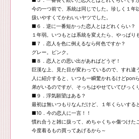
■５．一番長く続いた恋人とはどれくらいです
今の一つ前で、系統は同じでした。珍しく１年
扱いやすくてかわいいヤツでした。
■６．逆に一番短かった恋人とはどれくらい？
１年弱。いつもとは系統を変えたら、やっぱり
■７．恋人を色に例えるなら何色ですか？
グレー。ピンク。
■８．恋人との思い出があればどうぞ！
巨漢な上、見た目が変わっているので、すれ違
人に紹介すると、いつも一瞬驚かれるけどpon
弟がいるのですが、そっちはやせていてびっく
■９．浮気願望はある？
最初は無いつもりなんだけど、１年くらいすると….
■10．今の恋人に一言！！
慣れ合うと雑に扱って、めちゃくちゃ傷つけたこ
今度着るもの買ってあげるから～