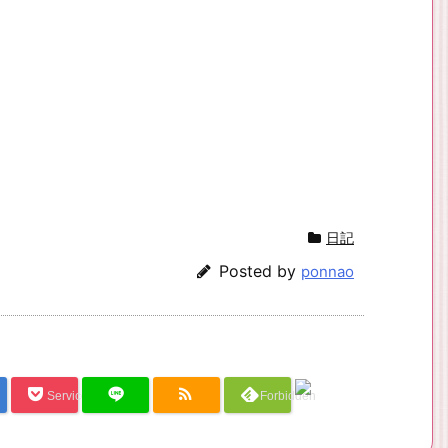
日記
Posted by
ponnao
Service Una
Forbidden