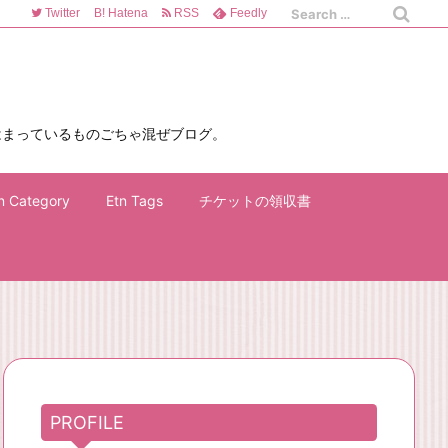
Twitter
B!
Hatena
RSS
Feedly
はまっているものごちゃ混ぜブログ。
n Category
Etn Tags
チケットの領収書
PROFILE