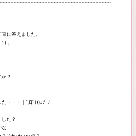
正直に答えました。
｀)┌
すか？
・｜ﾟДﾟ)))ｺｿｰﾘ
。
ました？
かな