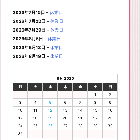
月
月
年
月
月
月
月
0
1
月
3
4
5
6
2
件
イ
ン
6
6
6
6
6
6
8
8
6
8
8
8
8
1
1
8
2
2
2
2
日
日
1
日
日
日
日
日
2026年7月15日
–
休業日
の
ベ
ト)
年
年
年
年
年
年
月
月
年
月
月
月
月
7
8
月
0
1
2
3
9
イ
2026年7月22日
–
休業日
ン
8
9
9
9
9
9
2
2
9
2
2
2
3
日
日
2
日
日
日
日
日
ベ
ト)
2026年7月29日
–
休業日
月
月
月
月
月
月
4
5
月
7
8
9
0
6
ン
3
1
3
4
5
6
2026年8月5日
日
日
–
休業日
2
日
日
日
日
日
ト)
1
日
日
日
日
日
日
2026年8月12日
–
休業日
日
2026年8月19日
–
休業日
8月 2026
月
火
水
木
金
土
日
1
2
3
4
5
6
7
8
9
10
11
12
13
14
15
16
17
18
19
20
21
22
23
24
25
26
27
28
29
30
31