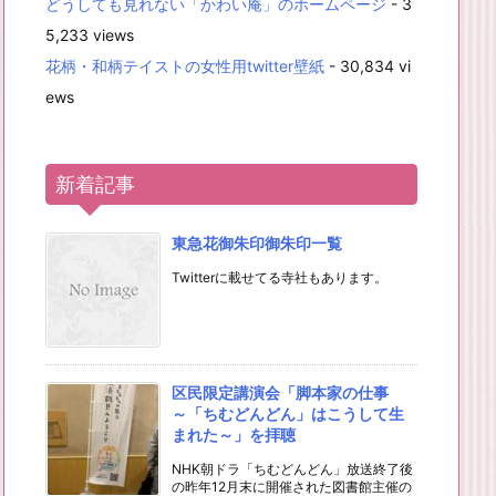
どうしても見れない「かわい庵」のホームページ
- 3
5,233 views
花柄・和柄テイストの女性用twitter壁紙
- 30,834 vi
ews
新着記事
東急花御朱印御朱印一覧
Twitterに載せてる寺社もあります。
区民限定講演会「脚本家の仕事
～「ちむどんどん」はこうして生
まれた～」を拝聴
NHK朝ドラ「ちむどんどん」放送終了後
の昨年12月末に開催された図書館主催の