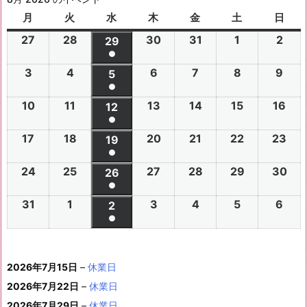
月
月
火
火
水
水
木
木
金
金
土
土
日
日
曜
曜
曜
曜
曜
曜
曜
27
2
28
2
30
2
31
2
1
2
2
2
29
2
日
日
日
日
日
日
日
●
0
0
0
0
0
0
0
(1
3
2
4
2
6
2
7
2
8
2
9
2
2
2
5
2
2
2
2
2
2
件
●
0
0
0
0
0
0
6
6
0
6
6
6
6
6
(1
の
10
2
11
2
13
2
14
2
15
2
16
2
2
2
12
2
2
2
2
2
年
年
2
年
年
年
年
年
件
●
イ
0
0
0
0
0
0
6
6
0
6
6
6
6
7
7
6
7
7
8
8
7
(1
の
17
2
18
2
20
2
21
2
22
2
23
2
ベ
2
2
19
2
2
2
2
2
年
年
2
年
年
年
年
月
月
年
月
月
月
月
月
件
●
イ
0
0
0
0
0
0
ン
6
6
0
6
6
6
6
8
8
6
8
8
8
8
2
2
8
3
3
1
2
2
(1
の
24
2
25
2
27
2
28
2
29
2
30
2
ベ
2
2
26
2
2
2
2
2
ト)
年
年
2
年
年
年
年
月
月
年
月
月
月
月
7
8
月
0
1
日
日
9
件
●
イ
0
0
0
0
0
0
ン
6
6
0
6
6
6
6
8
8
6
8
8
8
8
3
4
8
6
7
8
9
日
日
5
日
日
日
(1
の
31
2
1
2
3
2
4
2
5
2
6
2
ベ
2
2
2
2
2
2
2
2
ト)
年
年
2
年
年
年
年
月
月
年
月
月
月
月
日
日
月
日
日
日
日
日
件
●
イ
0
0
0
0
0
0
ン
6
6
0
6
6
6
6
8
8
6
8
8
8
8
1
1
8
1
1
1
1
1
(1
の
ベ
2
2
2
2
2
2
ト)
年
年
2
年
年
年
年
月
月
年
月
月
月
月
0
1
月
3
4
5
6
2
件
イ
ン
6
6
6
6
6
6
8
8
6
8
8
8
8
1
1
8
2
2
2
2
日
日
1
日
日
日
日
日
2026年7月15日
–
休業日
の
ベ
ト)
年
年
年
年
年
年
月
月
年
月
月
月
月
7
8
月
0
1
2
3
9
イ
2026年7月22日
–
休業日
ン
8
9
9
9
9
9
2
2
9
2
2
2
3
日
日
2
日
日
日
日
日
ベ
ト)
2026年7月29日
–
休業日