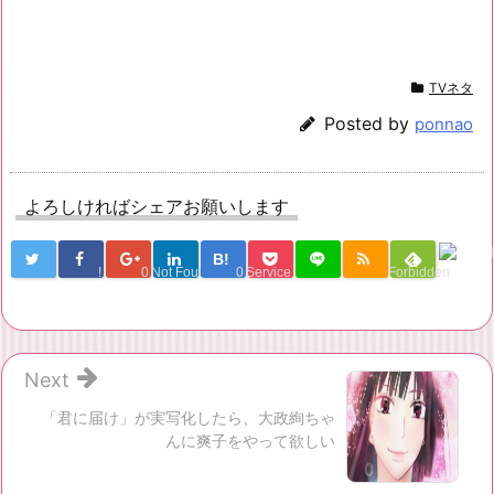
TVネタ
Posted by
ponnao
よろしければシェアお願いします
B!
!
0
Not Found
0
Service Una
Forbidden
Next
「君に届け」が実写化したら、大政絢ちゃ
んに爽子をやって欲しい