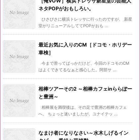
［俺VOW］横浜トレッサ新星堂の芸能人
ネタPOPがおもしろい。
ひさびさに横浜トレッサに行ったのですが、 新星
堂がリニューアルしててPOPがおも ...
最近お気に入りのCM［ドコモ・ホリデー
車検］
今まで滑ってばっかだけど、今回のドコモのCM
はよくできてるなぁと感心した。阿部サ ...
相棒ツアーその2 ～相棒カフェinららぽー
と豊洲～
相棒展を満喫後は、その足で豊洲の相棒カフェ
へ。 ちょっと迷いましたが、ユナイテッ ...
なまけ者になりなさい～水木しげるイン