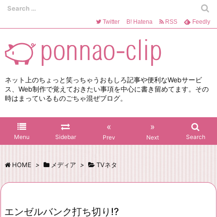
Twitter
B!
Hatena
RSS
Feedly
ネット上のちょっと笑っちゃうおもしろ記事や便利なWebサービ
ス、Web制作で覚えておきたい事項を中心に書き留めてます。その
時はまっているものごちゃ混ぜブログ。
«
»
Menu
Sidebar
Search
Prev
Next
HOME
>
メディア
>
TVネタ
エンゼルバンク打ち切り!?