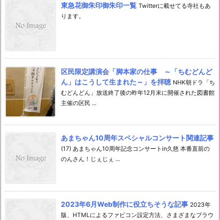
東急花御朱印御朱印一覧
Twitterに載せてる寺社もあ
ります。
区民限定講演会「脚本家の仕事 ～「ちむどんど
ん」はこうして生まれた～」を拝聴
NHK朝ドラ「ち
むどんどん」放送終了後の昨年12月末に開催された図書館
主催の区民 ...
あまちゃん10周年スペシャルコンサート関連記事
(17) あまちゃん10周年記念コンサートin久慈 本番直前の
のんさん！じぇじぇ ...
2023年6月Web制作に役立ちそうな記事
2023年
版、HTMLによるファビコン設定方法、さまざまなブラウ