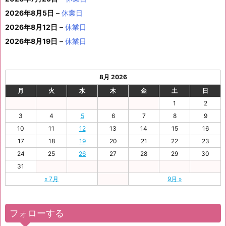
月
月
月
月
月
月
4
5
月
7
8
9
0
6
ン
3
1
3
4
5
6
2026年8月5日
日
–
日
休業日
2
日
日
日
日
日
ト)
1
日
日
日
日
日
日
2026年8月12日
–
休業日
日
2026年8月19日
–
休業日
8月 2026
月
火
水
木
金
土
日
1
2
3
4
5
6
7
8
9
10
11
12
13
14
15
16
17
18
19
20
21
22
23
24
25
26
27
28
29
30
31
« 7月
9月 »
フォローする