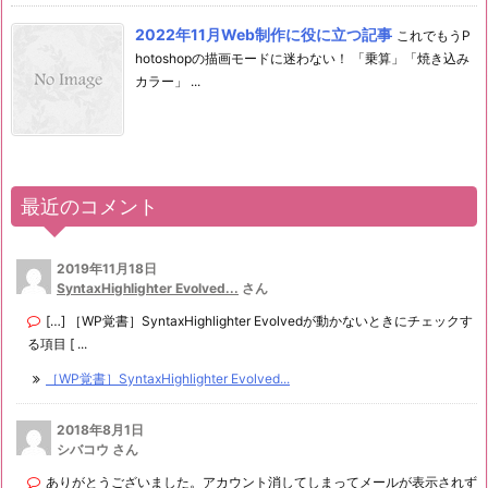
2022年11月Web制作に役に立つ記事
これでもうP
hotoshopの描画モードに迷わない！ 「乗算」「焼き込み
カラー」 ...
最近のコメント
2019年11月18日
SyntaxHighlighter Evolved...
さん
[…] ［WP覚書］SyntaxHighlighter Evolvedが動かないときにチェックす
る項目 [ ...
［WP覚書］SyntaxHighlighter Evolved...
2018年8月1日
シバコウ さん
ありがとうございました。アカウント消してしまってメールが表示されず