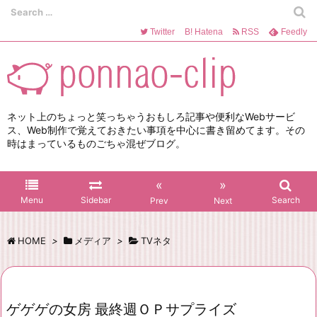
Twitter
B!
Hatena
RSS
Feedly
ネット上のちょっと笑っちゃうおもしろ記事や便利なWebサービ
ス、Web制作で覚えておきたい事項を中心に書き留めてます。その
時はまっているものごちゃ混ぜブログ。
«
»
Menu
Sidebar
Search
Prev
Next
HOME
>
メディア
>
TVネタ
ゲゲゲの女房 最終週ＯＰサプライズ