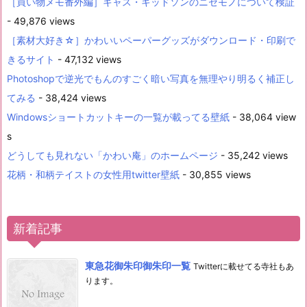
［買い物メモ番外編］キャス・キッドソンのニセモノについて検証
- 49,876 views
［素材大好き☆］かわいいペーパーグッズがダウンロード・印刷で
きるサイト
- 47,132 views
Photoshopで逆光でもんのすごく暗い写真を無理やり明るく補正し
てみる
- 38,424 views
Windowsショートカットキーの一覧が載ってる壁紙
- 38,064 view
s
どうしても見れない「かわい庵」のホームページ
- 35,242 views
花柄・和柄テイストの女性用twitter壁紙
- 30,855 views
新着記事
東急花御朱印御朱印一覧
Twitterに載せてる寺社もあ
ります。