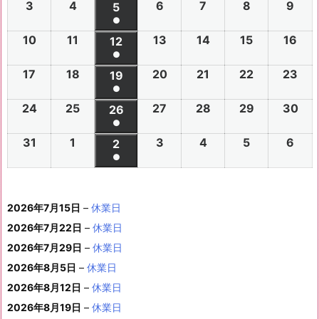
(1
3
2
4
2
6
2
7
2
8
2
9
2
2
2
5
2
2
2
2
2
2
件
●
0
0
0
0
0
0
6
6
0
6
6
6
6
6
(1
の
10
2
11
2
13
2
14
2
15
2
16
2
2
2
12
2
2
2
2
2
年
年
2
年
年
年
年
年
件
●
イ
0
0
0
0
0
0
6
6
0
6
6
6
6
7
7
6
7
7
8
8
7
(1
の
17
2
18
2
20
2
21
2
22
2
23
2
ベ
2
2
19
2
2
2
2
2
年
年
2
年
年
年
年
月
月
年
月
月
月
月
月
件
●
イ
0
0
0
0
0
0
ン
6
6
0
6
6
6
6
8
8
6
8
8
8
8
2
2
8
3
3
1
2
2
(1
の
24
2
25
2
27
2
28
2
29
2
30
2
ベ
2
2
26
2
2
2
2
2
ト)
年
年
2
年
年
年
年
月
月
年
月
月
月
月
7
8
月
0
1
日
日
9
件
●
イ
0
0
0
0
0
0
ン
6
6
0
6
6
6
6
8
8
6
8
8
8
8
3
4
8
6
7
8
9
日
日
5
日
日
日
(1
の
31
2
1
2
3
2
4
2
5
2
6
2
ベ
2
2
2
2
2
2
2
2
ト)
年
年
2
年
年
年
年
月
月
年
月
月
月
月
日
日
月
日
日
日
日
日
件
●
イ
0
0
0
0
0
0
ン
6
6
0
6
6
6
6
8
8
6
8
8
8
8
1
1
8
1
1
1
1
1
(1
の
ベ
2
2
2
2
2
2
ト)
年
年
2
年
年
年
年
月
月
年
月
月
月
月
0
1
月
3
4
5
6
2
件
イ
ン
6
6
6
6
6
6
8
8
6
8
8
8
8
1
1
8
2
2
2
2
日
日
1
日
日
日
日
日
2026年7月15日
–
休業日
の
ベ
ト)
年
年
年
年
年
年
月
月
年
月
月
月
月
7
8
月
0
1
2
3
9
イ
2026年7月22日
–
休業日
ン
8
9
9
9
9
9
2
2
9
2
2
2
3
日
日
2
日
日
日
日
日
ベ
ト)
2026年7月29日
–
休業日
月
月
月
月
月
月
4
5
月
7
8
9
0
6
ン
3
1
3
4
5
6
2026年8月5日
日
–
日
休業日
2
日
日
日
日
日
ト)
1
日
日
日
日
日
日
2026年8月12日
–
休業日
日
2026年8月19日
–
休業日