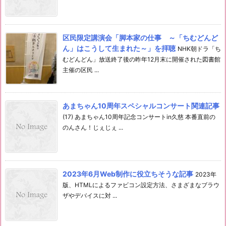
区民限定講演会「脚本家の仕事 ～「ちむどんど
ん」はこうして生まれた～」を拝聴
NHK朝ドラ「ち
むどんどん」放送終了後の昨年12月末に開催された図書館
主催の区民 ...
あまちゃん10周年スペシャルコンサート関連記事
(17) あまちゃん10周年記念コンサートin久慈 本番直前の
のんさん！じぇじぇ ...
2023年6月Web制作に役立ちそうな記事
2023年
版、HTMLによるファビコン設定方法、さまざまなブラウ
ザやデバイスに対 ...