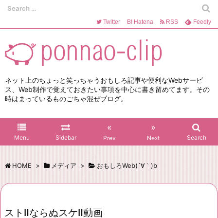
Twitter
B!
Hatena
RSS
Feedly
ネット上のちょっと笑っちゃうおもしろ記事や便利なWebサービ
ス、Web制作で覚えておきたい事項を中心に書き留めてます。その
時はまっているものごちゃ混ぜブログ。
«
»
Menu
Sidebar
Search
Prev
Next
HOME
>
メディア
>
おもしろWeb(´∀｀)b
ストⅡならぬスケⅡ動画