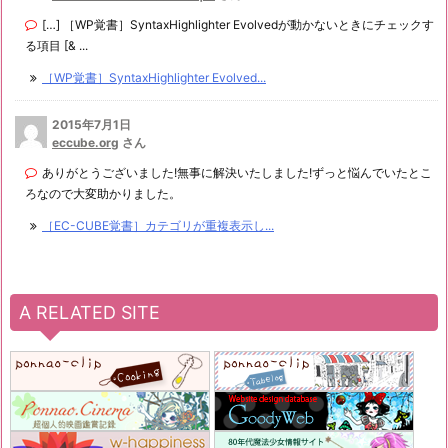
[…] ［WP覚書］SyntaxHighlighter Evolvedが動かないときにチェックす
る項目 [& ...
［WP覚書］SyntaxHighlighter Evolved...
2015年7月1日
eccube.org
さん
ありがとうございました!無事に解決いたしました!ずっと悩んでいたとこ
ろなので大変助かりました。
［EC-CUBE覚書］カテゴリが重複表示し...
A RELATED SITE