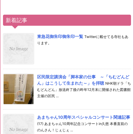
新着記事
東急花御朱印御朱印一覧
Twitterに載せてる寺社もあ
ります。
区民限定講演会「脚本家の仕事 ～「ちむどんど
ん」はこうして生まれた～」を拝聴
NHK朝ドラ「ち
むどんどん」放送終了後の昨年12月末に開催された図書館
主催の区民 ...
あまちゃん10周年スペシャルコンサート関連記事
(17) あまちゃん10周年記念コンサートin久慈 本番直前の
のんさん！じぇじぇ ...