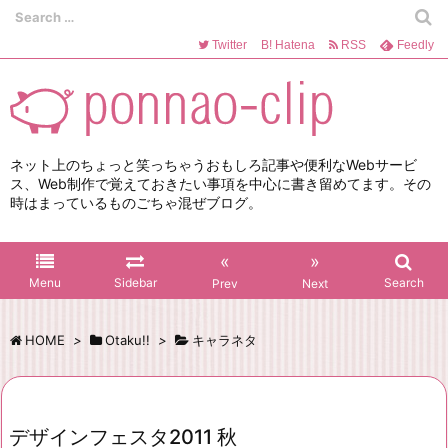
Twitter
B!
Hatena
RSS
Feedly
ネット上のちょっと笑っちゃうおもしろ記事や便利なWebサービ
ス、Web制作で覚えておきたい事項を中心に書き留めてます。その
時はまっているものごちゃ混ぜブログ。
«
»
Menu
Sidebar
Search
Prev
Next
HOME
>
Otaku!!
>
キャラネタ
デザインフェスタ2011 秋