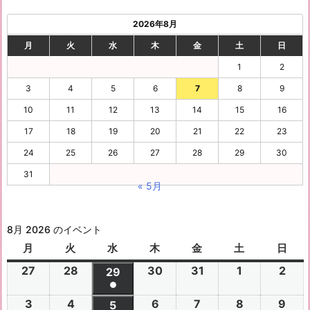
2026年8月
月
火
水
木
金
土
日
1
2
3
4
5
6
7
8
9
10
11
12
13
14
15
16
17
18
19
20
21
22
23
24
25
26
27
28
29
30
31
« 5月
8月 2026 のイベント
月
月
火
火
水
水
木
木
金
金
土
土
日
日
曜
曜
曜
曜
曜
曜
曜
27
2
28
2
30
2
31
2
1
2
2
2
29
2
日
日
日
日
日
日
日
●
0
0
0
0
0
0
0
(1
3
2
4
2
6
2
7
2
8
2
9
2
2
2
5
2
2
2
2
2
2