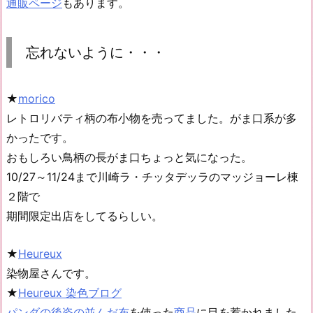
通販ページ
もあります。
忘れないように・・・
★
morico
レトロリバティ柄の布小物を売ってました。がま口系が多
かったです。
おもしろい鳥柄の長がま口ちょっと気になった。
10/27～11/24まで川崎ラ・チッタデッラのマッジョーレ棟
２階で
期間限定出店をしてるらしい。
★
Heureux
染物屋さんです。
★
Heureux 染色ブログ
パンダの後姿の並んだ布
を使った
商品
に目を惹かれました