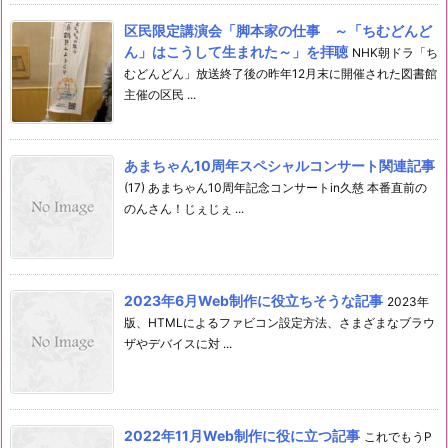
区民限定講演会「脚本家の仕事 ～「ちむどんど
ん」はこうして生まれた～」を拝聴
NHK朝ドラ「ち
むどんどん」放送終了後の昨年12月末に開催された図書館
主催の区民 ...
あまちゃん10周年スペシャルコンサート関連記事
(17) あまちゃん10周年記念コンサートin久慈 本番直前の
のんさん！じぇじぇ ...
2023年6月Web制作に役立ちそうな記事
2023年
版、HTMLによるファビコン設定方法、さまざまなブラウ
ザやデバイスに対 ...
2022年11月Web制作に役に立つ記事
これでもうP