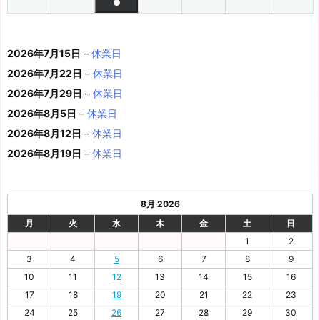
件
●
イ
0
0
0
0
0
0
ン
6
6
0
6
6
6
6
8
8
6
8
8
8
8
1
1
8
1
1
1
1
1
(1
の
ベ
2
2
2
2
2
2
ト)
年
年
2
年
年
年
年
月
月
年
月
月
月
月
0
1
月
3
4
5
6
2
件
イ
ン
6
6
6
6
6
6
8
8
6
8
8
8
8
1
1
8
2
2
2
2
日
日
1
日
日
日
日
日
2026年7月15日
–
休業日
の
ベ
ト)
年
年
年
年
年
年
月
月
年
月
月
月
月
7
8
月
0
1
2
3
9
イ
2026年7月22日
–
休業日
ン
8
9
9
9
9
9
2
2
9
2
2
2
3
日
日
2
日
日
日
日
日
ベ
ト)
2026年7月29日
–
休業日
月
月
月
月
月
月
4
5
月
7
8
9
0
6
ン
3
1
3
4
5
6
2026年8月5日
日
–
日
休業日
2
日
日
日
日
日
ト)
1
日
日
日
日
日
日
2026年8月12日
–
休業日
日
2026年8月19日
–
休業日
8月 2026
月
火
水
木
金
土
日
1
2
3
4
5
6
7
8
9
10
11
12
13
14
15
16
17
18
19
20
21
22
23
24
25
26
27
28
29
30