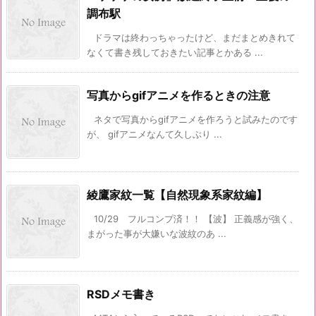
調布駅
ドラマは終わっちゃったけど、まだまとめきれて
なくて書き残しておきたい記事とかある ...
写真からgifアニメを作るときの注意
ネタで写真からgifアニメを作ろうと試みたのです
が、 gifアニメなんて久しぶり ...
綾鷹家紋一覧【自然現象系家紋編】
10/29 フルコンプ済！！ 【波】 正義感が強く、
まがった事が大嫌いな波紋のあ ...
RSDメモ書き