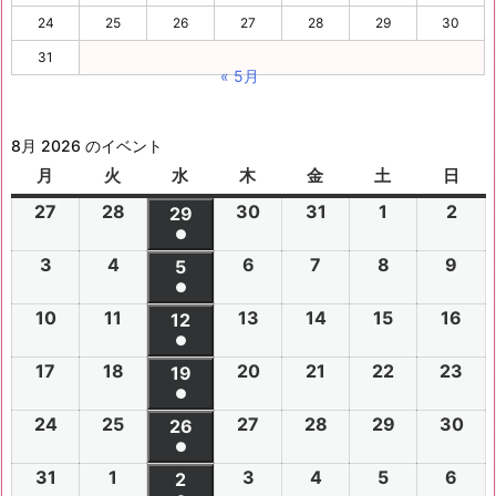
24
25
26
27
28
29
30
31
« 5月
8月 2026 のイベント
月
月
火
火
水
水
木
木
金
金
土
土
日
日
曜
曜
曜
曜
曜
曜
曜
27
2
28
2
30
2
31
2
1
2
2
2
29
2
日
日
日
日
日
日
日
●
0
0
0
0
0
0
0
(1
3
2
4
2
6
2
7
2
8
2
9
2
2
2
5
2
2
2
2
2
2
件
●
0
0
0
0
0
0
6
6
0
6
6
6
6
6
(1
の
10
2
11
2
13
2
14
2
15
2
16
2
2
2
12
2
2
2
2
2
年
年
2
年
年
年
年
年
件
●
イ
0
0
0
0
0
0
6
6
0
6
6
6
6
7
7
6
7
7
8
8
7
(1
の
17
2
18
2
20
2
21
2
22
2
23
2
ベ
2
2
19
2
2
2
2
2
年
年
2
年
年
年
年
月
月
年
月
月
月
月
月
件
●
イ
0
0
0
0
0
0
ン
6
6
0
6
6
6
6
8
8
6
8
8
8
8
2
2
8
3
3
1
2
2
(1
の
24
2
25
2
27
2
28
2
29
2
30
2
ベ
2
2
26
2
2
2
2
2
ト)
年
年
2
年
年
年
年
月
月
年
月
月
月
月
7
8
月
0
1
日
日
9
件
●
イ
0
0
0
0
0
0
ン
6
6
0
6
6
6
6
8
8
6
8
8
8
8
3
4
8
6
7
8
9
日
日
5
日
日
日
(1
の
31
2
1
2
3
2
4
2
5
2
6
2
ベ
2
2
2
2
2
2
2
2
ト)
年
年
2
年
年
年
年
月
月
年
月
月
月
月
日
日
月
日
日
日
日
日