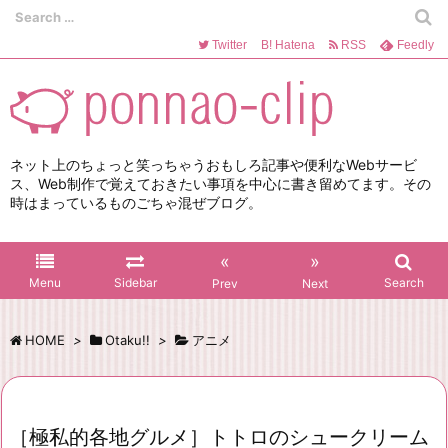
Twitter
B!
Hatena
RSS
Feedly
ネット上のちょっと笑っちゃうおもしろ記事や便利なWebサービ
ス、Web制作で覚えておきたい事項を中心に書き留めてます。その
時はまっているものごちゃ混ぜブログ。
«
»
Menu
Sidebar
Search
Prev
Next
HOME
>
Otaku!!
>
アニメ
［極私的各地グルメ］トトロのシュークリーム