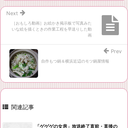
Next
［おもしろ動画］お絵かき掲示板で写真みた
いな絵を描くときの作業工程を早送りした動
画
Prev
自作もつ鍋＆横浜近辺のモツ鍋屋情報
関連記事
「ゲゲゲの女房」放送終了直前・直後の