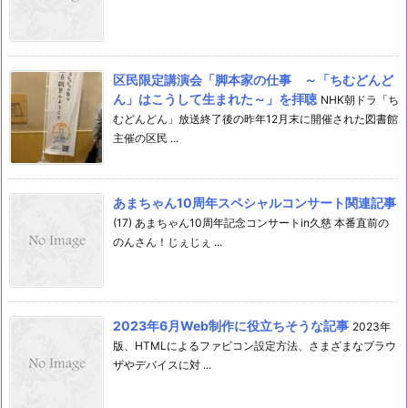
区民限定講演会「脚本家の仕事 ～「ちむどんど
ん」はこうして生まれた～」を拝聴
NHK朝ドラ「ち
むどんどん」放送終了後の昨年12月末に開催された図書館
主催の区民 ...
あまちゃん10周年スペシャルコンサート関連記事
(17) あまちゃん10周年記念コンサートin久慈 本番直前の
のんさん！じぇじぇ ...
2023年6月Web制作に役立ちそうな記事
2023年
版、HTMLによるファビコン設定方法、さまざまなブラウ
ザやデバイスに対 ...