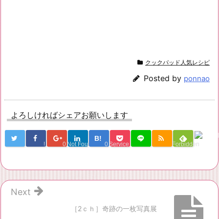
クックパッド人気レシピ
Posted by
ponnao
よろしければシェアお願いします
B!
!
0
Not Found
0
Service Una
Forbidden
Next
［2ｃｈ］奇跡の一枚写真展