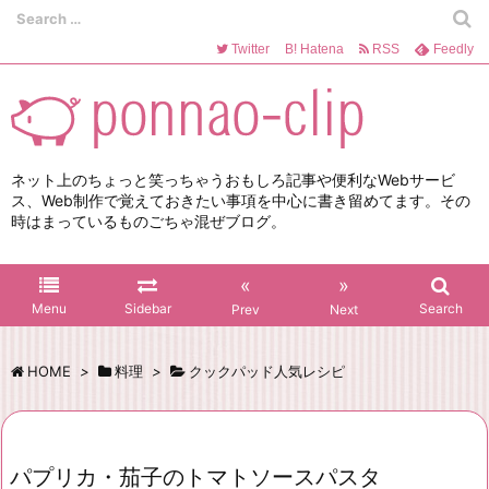
Twitter
B!
Hatena
RSS
Feedly
ネット上のちょっと笑っちゃうおもしろ記事や便利なWebサービ
ス、Web制作で覚えておきたい事項を中心に書き留めてます。その
時はまっているものごちゃ混ぜブログ。
«
»
Menu
Sidebar
Search
Prev
Next
HOME
>
料理
>
クックパッド人気レシピ
パプリカ・茄子のトマトソースパスタ