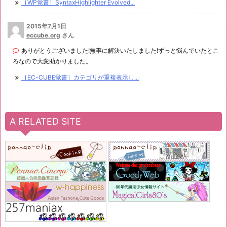
［WP覚書］SyntaxHighlighter Evolved...
2015年7月1日
eccube.org
さん
ありがとうございました!無事に解決いたしました!ずっと悩んでいたとこ
ろなので大変助かりました。
［EC-CUBE覚書］カテゴリが重複表示し...
A RELATED SITE