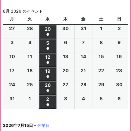
8月 2026 のイベント
月
月
火
火
水
水
木
木
金
金
土
土
日
日
曜
曜
曜
曜
曜
曜
曜
27
2
28
2
30
2
31
2
1
2
2
2
29
2
日
日
日
日
日
日
日
●
0
0
0
0
0
0
0
(1
3
2
4
2
6
2
7
2
8
2
9
2
2
2
5
2
2
2
2
2
2
件
●
0
0
0
0
0
0
6
6
0
6
6
6
6
6
(1
の
10
2
11
2
13
2
14
2
15
2
16
2
2
2
12
2
2
2
2
2
年
年
2
年
年
年
年
年
件
●
イ
0
0
0
0
0
0
6
6
0
6
6
6
6
7
7
6
7
7
8
8
7
(1
の
17
2
18
2
20
2
21
2
22
2
23
2
ベ
2
2
19
2
2
2
2
2
年
年
2
年
年
年
年
月
月
年
月
月
月
月
月
件
●
イ
0
0
0
0
0
0
ン
6
6
0
6
6
6
6
8
8
6
8
8
8
8
2
2
8
3
3
1
2
2
(1
の
24
2
25
2
27
2
28
2
29
2
30
2
ベ
2
2
26
2
2
2
2
2
ト)
年
年
2
年
年
年
年
月
月
年
月
月
月
月
7
8
月
0
1
日
日
9
件
●
イ
0
0
0
0
0
0
ン
6
6
0
6
6
6
6
8
8
6
8
8
8
8
3
4
8
6
7
8
9
日
日
5
日
日
日
(1
の
31
2
1
2
3
2
4
2
5
2
6
2
ベ
2
2
2
2
2
2
2
2
ト)
年
年
2
年
年
年
年
月
月
年
月
月
月
月
日
日
月
日
日
日
日
日
件
●
イ
0
0
0
0
0
0
ン
6
6
0
6
6
6
6
8
8
6
8
8
8
8
1
1
8
1
1
1
1
1
(1
の
ベ
2
2
2
2
2
2
ト)
年
年
2
年
年
年
年
月
月
年
月
月
月
月
0
1
月
3
4
5
6
2
件
イ
ン
6
6
6
6
6
6
8
8
6
8
8
8
8
1
1
8
2
2
2
2
日
日
1
日
日
日
日
日
2026年7月15日
–
休業日
の
ベ
ト)
年
年
年
年
年
年
月
月
年
月
月
月
月
7
8
月
0
1
2
3
9