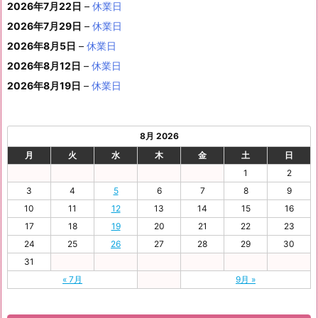
イ
2026年7月22日
–
休業日
ン
8
9
9
9
9
9
2
2
9
2
2
2
3
日
日
2
日
日
日
日
日
ベ
ト)
2026年7月29日
–
休業日
月
月
月
月
月
月
4
5
月
7
8
9
0
6
ン
3
1
3
4
5
6
2026年8月5日
日
–
日
休業日
2
日
日
日
日
日
ト)
1
日
日
日
日
日
日
2026年8月12日
–
休業日
日
2026年8月19日
–
休業日
8月 2026
月
火
水
木
金
土
日
1
2
3
4
5
6
7
8
9
10
11
12
13
14
15
16
17
18
19
20
21
22
23
24
25
26
27
28
29
30
31
« 7月
9月 »