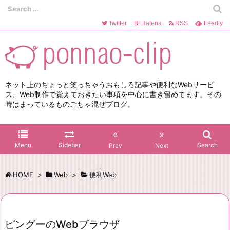
Twitter
B!
Hatena
RSS
Feedly
ネット上のちょっと笑っちゃうおもしろ記事や便利なWebサービ
ス、Web制作で覚えておきたい事項を中心に書き留めてます。その
時はまっているものごちゃ混ぜブログ。
«
»
Menu
Sidebar
Search
Prev
Next
HOME
>
Web
>
便利Web
ピングーのWebブラウザ