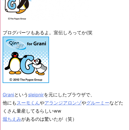
ブログパーツもあるよ。宣伝しろってか(笑
Grani
という
sleipnir
を元にしたブラウザで、
他にも
スーモくん
や
アランジアロンゾ
や
グルーミー
などた
くさん量産してるらしいww
堀ちえみ
があるのは驚いたが（笑）