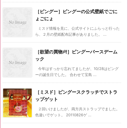
［ピングー］ピングーの公式壁紙でごに
ょごにょ
ミスド情報を見に、公式サイトにふらっと行った
ら、２月の壁紙配布記事がありました。 ...
［欲望の買物ﾒﾓ］ピングーバースデーム
ック
今年はすっかり忘れてましたが、10/28はピング
ーの誕生日でした。 合わせて宝島 ...
［ミスド］ピングースクラッチでストラ
ップゲット
２回いけましたが、両方共ストラップでました。
色違いでゲット。 20110826ゲ ...