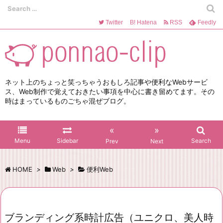
Twitter
B!
Hatena
RSS
Feedly
ネット上のちょっと笑っちゃうおもしろ記事や便利なWebサービ
ス、Web制作で覚えておきたい事項を中心に書き留めてます。その
時はまっているものごちゃ混ぜブログ。
«
»
Menu
Sidebar
Search
Prev
Next
HOME
>
Web
>
便利Web
ブランディング系時計広告（ユニクロ、美人時