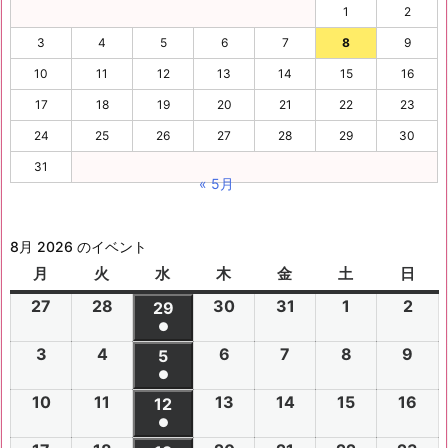
1
2
3
4
5
6
7
8
9
10
11
12
13
14
15
16
17
18
19
20
21
22
23
24
25
26
27
28
29
30
31
« 5月
8月 2026 のイベント
月
月
火
火
水
水
木
木
金
金
土
土
日
日
曜
曜
曜
曜
曜
曜
曜
27
2
28
2
30
2
31
2
1
2
2
2
29
2
日
日
日
日
日
日
日
●
0
0
0
0
0
0
0
(1
3
2
4
2
6
2
7
2
8
2
9
2
2
2
5
2
2
2
2
2
2
件
●
0
0
0
0
0
0
6
6
0
6
6
6
6
6
(1
の
10
2
11
2
13
2
14
2
15
2
16
2
2
2
12
2
2
2
2
2
年
年
2
年
年
年
年
年
件
●
イ
0
0
0
0
0
0
6
6
0
6
6
6
6
7
7
6
7
7
8
8
7
(1