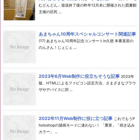
むどんどん」放送終了後の昨年12月末に開催された図書館
主催の区民 ...
あまちゃん10周年スペシャルコンサート関連記事
(17) あまちゃん10周年記念コンサートin久慈 本番直前の
のんさん！じぇじぇ ...
2023年6月Web制作に役立ちそうな記事
2023年
版、HTMLによるファビコン設定方法、さまざまなブラウ
ザやデバイスに対 ...
2022年11月Web制作に役に立つ記事
これでもうP
hotoshopの描画モードに迷わない！ 「乗算」「焼き込み
カラー」 ...