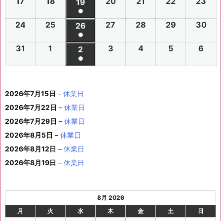
の
17
2
18
2
20
2
21
2
22
2
23
2
ベ
2
2
19
2
2
2
2
2
年
年
2
年
年
年
年
月
月
年
月
月
月
月
月
件
●
イ
0
0
0
0
0
0
ン
6
6
0
6
6
6
6
8
8
6
8
8
8
8
2
2
8
3
3
1
2
2
(1
の
24
2
25
2
27
2
28
2
29
2
30
2
ベ
2
2
26
2
2
2
2
2
ト)
年
年
2
年
年
年
年
月
月
年
月
月
月
月
7
8
月
0
1
日
日
9
件
●
イ
0
0
0
0
0
0
ン
6
6
0
6
6
6
6
8
8
6
8
8
8
8
3
4
8
6
7
8
9
日
日
5
日
日
日
(1
の
31
2
1
2
3
2
4
2
5
2
6
2
ベ
2
2
2
2
2
2
2
2
ト)
年
年
2
年
年
年
年
月
月
年
月
月
月
月
日
日
月
日
日
日
日
日
件
●
イ
0
0
0
0
0
0
ン
6
6
0
6
6
6
6
8
8
6
8
8
8
8
1
1
8
1
1
1
1
1
(1
の
ベ
2
2
2
2
2
2
ト)
年
年
2
年
年
年
年
月
月
年
月
月
月
月
0
1
月
3
4
5
6
2
件
イ
ン
6
6
6
6
6
6
8
8
6
8
8
8
8
1
1
8
2
2
2
2
日
日
1
日
日
日
日
日
2026年7月15日
–
休業日
の
ベ
ト)
年
年
年
年
年
年
月
月
年
月
月
月
月
7
8
月
0
1
2
3
9
イ
2026年7月22日
–
休業日
ン
8
9
9
9
9
9
2
2
9
2
2
2
3
日
日
2
日
日
日
日
日
ベ
ト)
2026年7月29日
–
休業日
月
月
月
月
月
月
4
5
月
7
8
9
0
6
ン
3
1
3
4
5
6
2026年8月5日
日
–
日
休業日
2
日
日
日
日
日
ト)
1
日
日
日
日
日
日
2026年8月12日
–
休業日
日
2026年8月19日
–
休業日
8月 2026
月
火
水
木
金
土
日