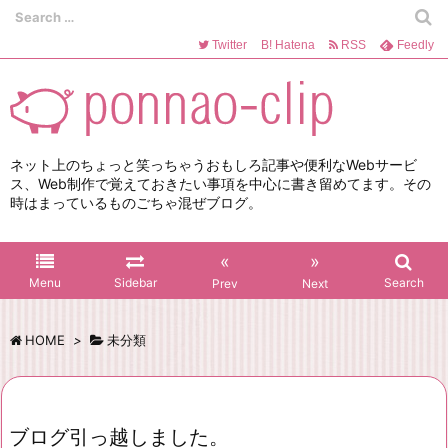
Twitter
B!
Hatena
RSS
Feedly
ネット上のちょっと笑っちゃうおもしろ記事や便利なWebサービ
ス、Web制作で覚えておきたい事項を中心に書き留めてます。その
時はまっているものごちゃ混ぜブログ。
«
»
Menu
Sidebar
Search
Prev
Next
HOME
>
未分類
ブログ引っ越しました。