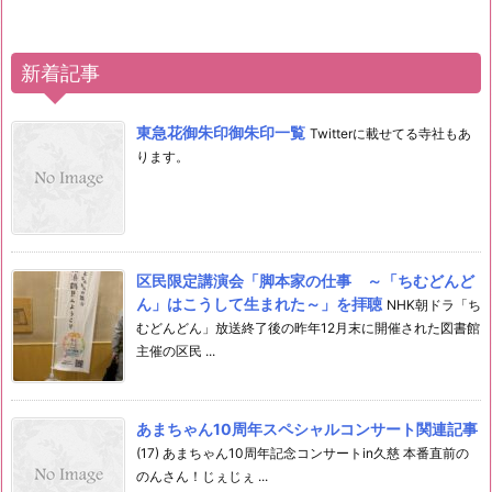
新着記事
東急花御朱印御朱印一覧
Twitterに載せてる寺社もあ
ります。
区民限定講演会「脚本家の仕事 ～「ちむどんど
ん」はこうして生まれた～」を拝聴
NHK朝ドラ「ち
むどんどん」放送終了後の昨年12月末に開催された図書館
主催の区民 ...
あまちゃん10周年スペシャルコンサート関連記事
(17) あまちゃん10周年記念コンサートin久慈 本番直前の
のんさん！じぇじぇ ...