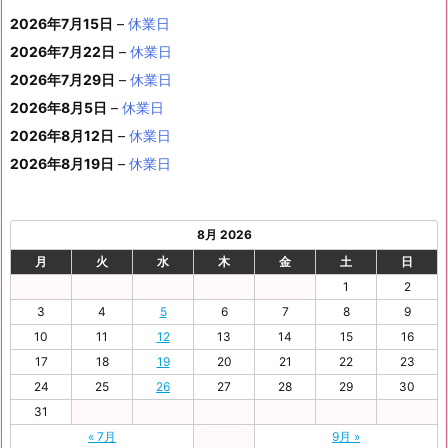
件
イ
ン
6
6
6
6
6
6
8
8
6
8
8
8
8
1
1
8
2
2
2
2
日
日
1
日
日
日
日
日
2026年7月15日
–
休業日
の
ベ
ト)
年
年
年
年
年
年
月
月
年
月
月
月
月
7
8
月
0
1
2
3
9
イ
2026年7月22日
–
休業日
ン
8
9
9
9
9
9
2
2
9
2
2
2
3
日
日
2
日
日
日
日
日
ベ
ト)
2026年7月29日
–
休業日
月
月
月
月
月
月
4
5
月
7
8
9
0
6
ン
3
1
3
4
5
6
2026年8月5日
日
–
日
休業日
2
日
日
日
日
日
ト)
1
日
日
日
日
日
日
2026年8月12日
–
休業日
日
2026年8月19日
–
休業日
8月 2026
月
火
水
木
金
土
日
1
2
3
4
5
6
7
8
9
10
11
12
13
14
15
16
17
18
19
20
21
22
23
24
25
26
27
28
29
30
31
« 7月
9月 »