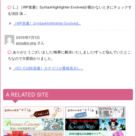
[…] ［WP覚書］SyntaxHighlighter Evolvedが動かないときにチェックす
る項目 [& ...
［WP覚書］SyntaxHighlighter Evolved...
2015年7月1日
eccube.org
さん
ありがとうございました!無事に解決いたしました!ずっと悩んでいたとこ
ろなので大変助かりました。
［EC-CUBE覚書］カテゴリが重複表示し...
A RELATED SITE