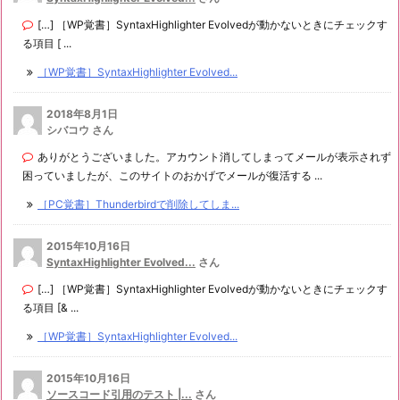
[…] ［WP覚書］SyntaxHighlighter Evolvedが動かないときにチェックす
る項目 [ ...
［WP覚書］SyntaxHighlighter Evolved...
2018年8月1日
シバコウ さん
ありがとうございました。アカウント消してしまってメールが表示されず
困っていましたが、このサイトのおかげでメールが復活する ...
［PC覚書］Thunderbirdで削除してしま...
2015年10月16日
SyntaxHighlighter Evolved...
さん
[…] ［WP覚書］SyntaxHighlighter Evolvedが動かないときにチェックす
る項目 [& ...
［WP覚書］SyntaxHighlighter Evolved...
2015年10月16日
ソースコード引用のテスト |...
さん