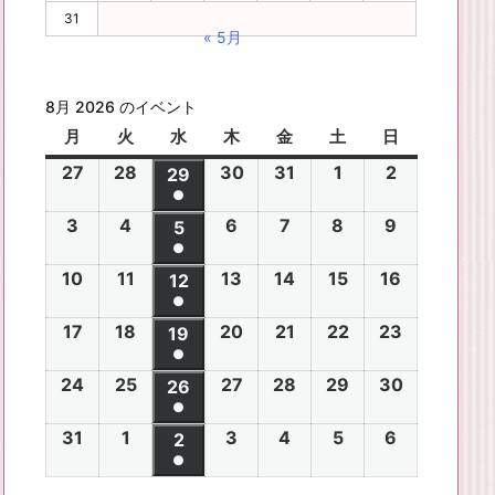
31
« 5月
8月 2026 のイベント
月
月
火
火
水
水
木
木
金
金
土
土
日
日
曜
曜
曜
曜
曜
曜
曜
27
2
28
2
30
2
31
2
1
2
2
2
29
2
日
日
日
日
日
日
日
●
0
0
0
0
0
0
0
(1
3
2
4
2
6
2
7
2
8
2
9
2
2
2
5
2
2
2
2
2
2
件
●
0
0
0
0
0
0
6
6
0
6
6
6
6
6
(1
の
10
2
11
2
13
2
14
2
15
2
16
2
2
2
12
2
2
2
2
2
年
年
2
年
年
年
年
年
件
●
イ
0
0
0
0
0
0
6
6
0
6
6
6
6
7
7
6
7
7
8
8
7
(1
の
17
2
18
2
20
2
21
2
22
2
23
2
ベ
2
2
19
2
2
2
2
2
年
年
2
年
年
年
年
月
月
年
月
月
月
月
月
件
●
イ
0
0
0
0
0
0
ン
6
6
0
6
6
6
6
8
8
6
8
8
8
8
2
2
8
3
3
1
2
2
(1
の
24
2
25
2
27
2
28
2
29
2
30
2
ベ
2
2
26
2
2
2
2
2
ト)
年
年
2
年
年
年
年
月
月
年
月
月
月
月
7
8
月
0
1
日
日
9
件
●
イ
0
0
0
0
0
0
ン
6
6
0
6
6
6
6
8
8
6
8
8
8
8
3
4
8
6
7
8
9
日
日
5
日
日
日
(1
の
31
2
1
2
3
2
4
2
5
2
6
2
ベ
2
2
2
2
2
2
2
2
ト)
年
年
2
年
年
年
年
月
月
年
月
月
月
月
日
日
月
日
日
日
日
日
件
●
イ
0
0
0
0
0
0
ン
6
6
0
6
6
6
6
8
8
6
8
8
8
8
1
1
8
1
1
1
1
1
(1
の
ベ
2
2
2
2
2
2
ト)
年
年
2
年
年
年
年