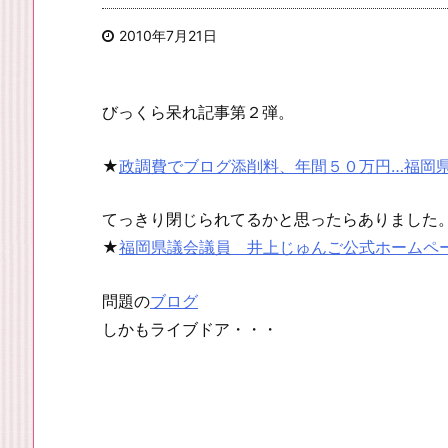
2010年7月21日
びっくら呆れ記事第２弾。
★
政調費でブログ添削料、年間５０万円…福岡
てっきり閉じられてるかと思ったらありました
★
福岡県議会議員 井上じゅんご公式ホームペ
問題の
ブログ
しかもライブドア・・・