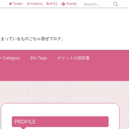
Twitter
B!
Hatena
RSS
Feedly
はまっているものごちゃ混ぜブログ。
n Category
Etn Tags
チケットの領収書
PROFILE