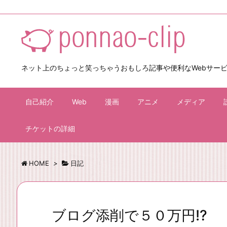
ネット上のちょっと笑っちゃうおもしろ記事や便利なWebサー
自己紹介
Web
漫画
アニメ
メディア
チケットの詳細
HOME
>
日記
ブログ添削で５０万円!?