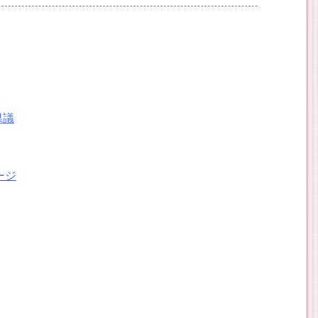
県議
。
ージ