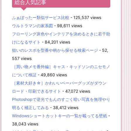
総合人気記事
ふぁぼったー類似サービス比較
- 125,537 views
ウルトラマンの家系図
- 98,611 views
フローリング床色やインテリアを決めるときに若干助
けになるサイト
- 84,201 views
狙いのレスポを型番や柄から探せる検索ページ
- 52,
557 views
［買い物メモ番外編］キャス・キッドソンのニセモノ
について検証
- 49,860 views
［素材大好き☆］かわいいペーパーグッズがダウン
ロード・印刷できるサイト
- 47,072 views
Photoshopで逆光でもんのすごく暗い写真を無理やり
明るく補正してみる
- 38,412 views
Windowsショートカットキーの一覧が載ってる壁紙
-
38,043 views