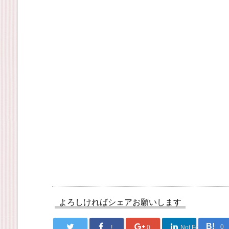
よろしければシェアお願いします
B!
0
!
0
Not Found