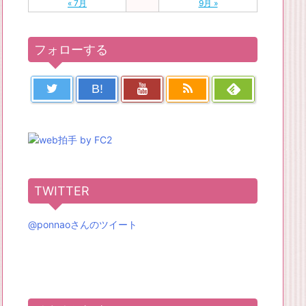
« 7月
9月 »
フォローする
B!
TWITTER
@ponnaoさんのツイート