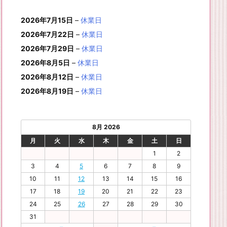
月
月
年
月
月
月
月
0
1
月
3
4
5
6
2
件
イ
ン
6
6
6
6
6
6
8
8
6
8
8
8
8
1
1
8
2
2
2
2
日
日
1
日
日
日
日
日
2026年7月15日
–
休業日
の
ベ
ト)
年
年
年
年
年
年
月
月
年
月
月
月
月
7
8
月
0
1
2
3
9
イ
2026年7月22日
–
休業日
ン
8
9
9
9
9
9
2
2
9
2
2
2
3
日
日
2
日
日
日
日
日
ベ
ト)
2026年7月29日
–
休業日
月
月
月
月
月
月
4
5
月
7
8
9
0
6
ン
3
1
3
4
5
6
2026年8月5日
日
日
–
休業日
2
日
日
日
日
日
ト)
1
日
日
日
日
日
日
2026年8月12日
–
休業日
日
2026年8月19日
–
休業日
8月 2026
月
火
水
木
金
土
日
1
2
3
4
5
6
7
8
9
10
11
12
13
14
15
16
17
18
19
20
21
22
23
24
25
26
27
28
29
30
31