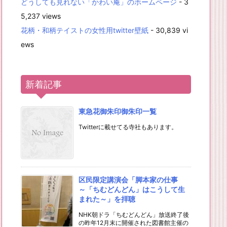
どうしても見れない「かわい庵」のホームページ
- 3
5,237 views
花柄・和柄テイストの女性用twitter壁紙
- 30,839 vi
ews
新着記事
東急花御朱印御朱印一覧
Twitterに載せてる寺社もあります。
区民限定講演会「脚本家の仕事
～「ちむどんどん」はこうして生
まれた～」を拝聴
NHK朝ドラ「ちむどんどん」放送終了後
の昨年12月末に開催された図書館主催の