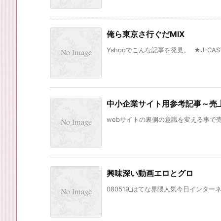
俺ら東京さ行ぐだMIX
Yahooでこんな記事を発見。 ★J-CAST
中小企業サイト用参考記事～売
webサイトの裏側の意識を変える事で売
興味深い動画エロとグロ
080519_はてな界隈人気今日インター