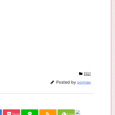
日記
Posted by
ponnao
Service Una
Forbidden