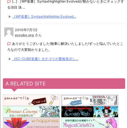
[…] ［WP覚書］SyntaxHighlighter Evolvedが動かないときにチェックす
る項目 [& ...
［WP覚書］SyntaxHighlighter Evolved...
2015年7月1日
eccube.org
さん
ありがとうございました!無事に解決いたしました!ずっと悩んでいたとこ
ろなので大変助かりました。
［EC-CUBE覚書］カテゴリが重複表示し...
A RELATED SITE