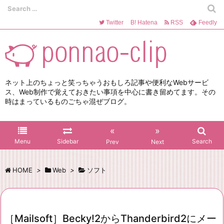
Twitter
B!
Hatena
RSS
Feedly
ネット上のちょっと笑っちゃうおもしろ記事や便利なWebサービ
ス、Web制作で覚えておきたい事項を中心に書き留めてます。その
時はまっているものごちゃ混ぜブログ。
«
»
Menu
Sidebar
Search
Prev
Next
HOME
>
Web
>
ソフト
［Mailsoft］Becky!2からThanderbird2にメー