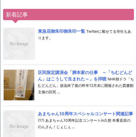
新着記事
東急花御朱印御朱印一覧
Twitterに載せてる寺社もあ
ります。
区民限定講演会「脚本家の仕事 ～「ちむどんど
ん」はこうして生まれた～」を拝聴
NHK朝ドラ「ち
むどんどん」放送終了後の昨年12月末に開催された図書館
主催の区民 ...
あまちゃん10周年スペシャルコンサート関連記事
(17) あまちゃん10周年記念コンサートin久慈 本番直前の
のんさん！じぇじぇ ...