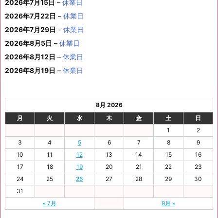
2026年7月15日
–
休業日
の
ベ
ト)
年
年
年
年
年
年
月
月
年
月
月
月
月
7
8
月
0
1
2
3
9
イ
2026年7月22日
–
休業日
ン
8
9
9
9
9
9
2
2
9
2
2
2
3
日
日
2
日
日
日
日
日
ベ
ト)
2026年7月29日
–
休業日
月
月
月
月
月
月
4
5
月
7
8
9
0
6
ン
3
1
3
4
5
6
2026年8月5日
日
–
日
休業日
2
日
日
日
日
日
ト)
1
日
日
日
日
日
日
2026年8月12日
–
休業日
日
2026年8月19日
–
休業日
8月 2026
月
火
水
木
金
土
日
1
2
3
4
5
6
7
8
9
10
11
12
13
14
15
16
17
18
19
20
21
22
23
24
25
26
27
28
29
30
31
« 7月
9月 »