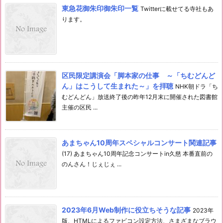
東急花御朱印御朱印一覧
Twitterに載せてる寺社もあ
ります。
区民限定講演会「脚本家の仕事 ～「ちむどんど
ん」はこうして生まれた～」を拝聴
NHK朝ドラ「ち
むどんどん」放送終了後の昨年12月末に開催された図書館
主催の区民 ...
あまちゃん10周年スペシャルコンサート関連記事
(17) あまちゃん10周年記念コンサートin久慈 本番直前の
のんさん！じぇじぇ ...
2023年6月Web制作に役立ちそうな記事
2023年
版、HTMLによるファビコン設定方法、さまざまなブラウ