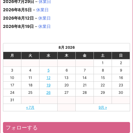
ベ
ト)
2026年7月29日
–
休業日
月
月
月
月
月
月
4
5
月
7
8
9
0
6
ン
3
1
3
4
5
6
2026年8月5日
日
–
日
休業日
2
日
日
日
日
日
ト)
1
日
日
日
日
日
日
2026年8月12日
–
休業日
日
2026年8月19日
–
休業日
8月 2026
月
火
水
木
金
土
日
1
2
3
4
5
6
7
8
9
10
11
12
13
14
15
16
17
18
19
20
21
22
23
24
25
26
27
28
29
30
31
« 7月
9月 »
フォローする