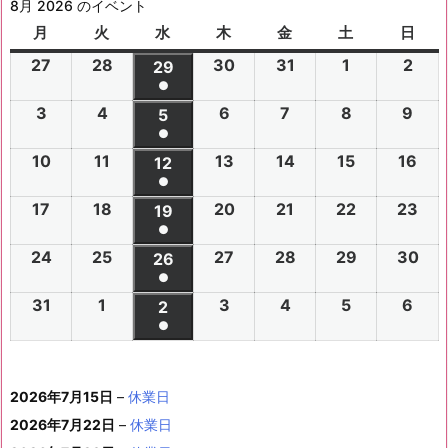
8月 2026 のイベント
月
月
火
火
水
水
木
木
金
金
土
土
日
日
曜
曜
曜
曜
曜
曜
曜
27
2
28
2
30
2
31
2
1
2
2
2
29
2
日
日
日
日
日
日
日
●
0
0
0
0
0
0
0
(1
3
2
4
2
6
2
7
2
8
2
9
2
2
2
5
2
2
2
2
2
2
件
●
0
0
0
0
0
0
6
6
0
6
6
6
6
6
(1
の
10
2
11
2
13
2
14
2
15
2
16
2
2
2
12
2
2
2
2
2
年
年
2
年
年
年
年
年
件
●
イ
0
0
0
0
0
0
6
6
0
6
6
6
6
7
7
6
7
7
8
8
7
(1
の
17
2
18
2
20
2
21
2
22
2
23
2
ベ
2
2
19
2
2
2
2
2
年
年
2
年
年
年
年
月
月
年
月
月
月
月
月
件
●
イ
0
0
0
0
0
0
ン
6
6
0
6
6
6
6
8
8
6
8
8
8
8
2
2
8
3
3
1
2
2
(1
の
24
2
25
2
27
2
28
2
29
2
30
2
ベ
2
2
26
2
2
2
2
2
ト)
年
年
2
年
年
年
年
月
月
年
月
月
月
月
7
8
月
0
1
日
日
9
件
●
イ
0
0
0
0
0
0
ン
6
6
0
6
6
6
6
8
8
6
8
8
8
8
3
4
8
6
7
8
9
日
日
5
日
日
日
(1
の
31
2
1
2
3
2
4
2
5
2
6
2
ベ
2
2
2
2
2
2
2
2
ト)
年
年
2
年
年
年
年
月
月
年
月
月
月
月
日
日
月
日
日
日
日
日
件
●
イ
0
0
0
0
0
0
ン
6
6
0
6
6
6
6
8
8
6
8
8
8
8
1
1
8
1
1
1
1
1
(1
の
ベ
2
2
2
2
2
2
ト)
年
年
2
年
年
年
年
月
月
年
月
月
月
月
0
1
月
3
4
5
6
2
件
イ
ン
6
6
6
6
6
6
8
8
6
8
8
8
8
1
1
8
2
2
2
2
日
日
1
日
日
日
日
日
2026年7月15日
–
休業日
の
ベ
ト)
年
年
年
年
年
年
月
月
年
月
月
月
月
7
8
月
0
1
2
3
9
イ
2026年7月22日
–
休業日
ン
8
9
9
9
9
9
2
2
9
2
2
2
3
日
日
2
日
日
日
日
日