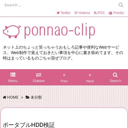
Twitter
B!
Hatena
RSS
Feedly
ネット上のちょっと笑っちゃうおもしろ記事や便利なWebサービ
ス、Web制作で覚えておきたい事項を中心に書き留めてます。その
時はまっているものごちゃ混ぜブログ。
«
»
Menu
Sidebar
Search
Prev
Next
HOME
>
未分類
ポータブルHDD検証