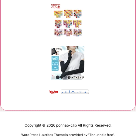
Copyright ©
2026
ponnao-clip
All Rights Reserved.
WordPress Luxeritas Theme is provided by "
Thought is free
".