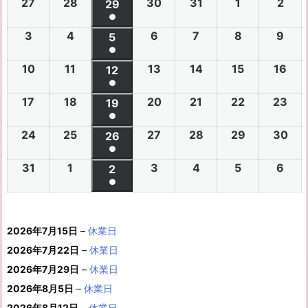
27
2
28
2
30
2
31
2
1
2
2
2
29
2
日
日
日
日
日
日
日
●
0
0
0
0
0
0
0
(1
3
2
4
2
6
2
7
2
8
2
9
2
2
2
5
2
2
2
2
2
2
件
●
0
0
0
0
0
0
6
6
0
6
6
6
6
6
(1
の
10
2
11
2
13
2
14
2
15
2
16
2
2
2
12
2
2
2
2
2
年
年
2
年
年
年
年
年
件
●
イ
0
0
0
0
0
0
6
6
0
6
6
6
6
7
7
6
7
7
8
8
7
(1
の
17
2
18
2
20
2
21
2
22
2
23
2
ベ
2
2
19
2
2
2
2
2
年
年
2
年
年
年
年
月
月
年
月
月
月
月
月
件
●
イ
0
0
0
0
0
0
ン
6
6
0
6
6
6
6
8
8
6
8
8
8
8
2
2
8
3
3
1
2
2
(1
の
24
2
25
2
27
2
28
2
29
2
30
2
ベ
2
2
26
2
2
2
2
2
ト)
年
年
2
年
年
年
年
月
月
年
月
月
月
月
7
8
月
0
1
日
日
9
件
●
イ
0
0
0
0
0
0
ン
6
6
0
6
6
6
6
8
8
6
8
8
8
8
3
4
8
6
7
8
9
日
日
5
日
日
日
(1
の
31
2
1
2
3
2
4
2
5
2
6
2
ベ
2
2
2
2
2
2
2
2
ト)
年
年
2
年
年
年
年
月
月
年
月
月
月
月
日
日
月
日
日
日
日
日
件
●
イ
0
0
0
0
0
0
ン
6
6
0
6
6
6
6
8
8
6
8
8
8
8
1
1
8
1
1
1
1
1
(1
の
ベ
2
2
2
2
2
2
ト)
年
年
2
年
年
年
年
月
月
年
月
月
月
月
0
1
月
3
4
5
6
2
件
イ
ン
6
6
6
6
6
6
8
8
6
8
8
8
8
1
1
8
2
2
2
2
日
日
1
日
日
日
日
日
2026年7月15日
–
休業日
の
ベ
ト)
年
年
年
年
年
年
月
月
年
月
月
月
月
7
8
月
0
1
2
3
9
イ
2026年7月22日
–
休業日
ン
8
9
9
9
9
9
2
2
9
2
2
2
3
日
日
2
日
日
日
日
日
ベ
ト)
2026年7月29日
–
休業日
月
月
月
月
月
月
4
5
月
7
8
9
0
6
ン
3
1
3
4
5
6
2026年8月5日
日
–
日
休業日
2
日
日
日
日
日
ト)
1
日
日
日
日
日
日
2026年8月12日
–
休業日