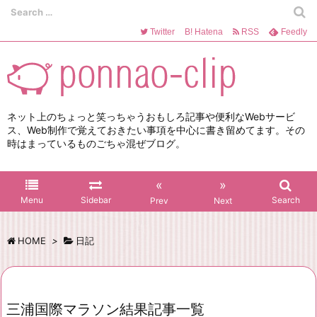
Twitter
B!
Hatena
RSS
Feedly
ネット上のちょっと笑っちゃうおもしろ記事や便利なWebサービ
ス、Web制作で覚えておきたい事項を中心に書き留めてます。その
時はまっているものごちゃ混ぜブログ。
«
»
Menu
Sidebar
Search
Prev
Next
HOME
>
日記
三浦国際マラソン結果記事一覧