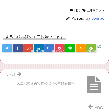
日記
三浦マラソン
Posted by
ponnao
よろしければシェアお願いします
B!
!
0
Not Found
0
Service Una
Forbidden
Next
久里浜商店街で鯉のぼりの寄贈募集中。
Prev