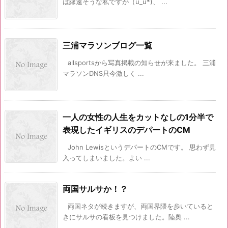
は縁遠そうな私ですが（u_u*)、 ...
三浦マラソンブログ一覧
allsportsから写真掲載の知らせが来ました。 三浦
マラソンDNS只今激しく ...
一人の女性の人生をカットなしの1分半で
表現したイギリスのデパートのCM
John LewisというデパートのCMです。 思わず見
入ってしまいました。よい ...
両国サルサか！？
両国ネタが続きますが、両国界隈を歩いていると
きにサルサの看板を見つけました。陸奥 ...