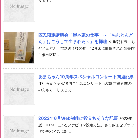
ります。
区民限定講演会「脚本家の仕事 ～「ちむどんど
ん」はこうして生まれた～」を拝聴
NHK朝ドラ「ち
むどんどん」放送終了後の昨年12月末に開催された図書館
主催の区民 ...
あまちゃん10周年スペシャルコンサート関連記事
(17) あまちゃん10周年記念コンサートin久慈 本番直前の
のんさん！じぇじぇ ...
2023年6月Web制作に役立ちそうな記事
2023年
版、HTMLによるファビコン設定方法、さまざまなブラウ
ザやデバイスに対 ...