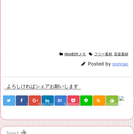
Web制作メモ
フリー素材
,
音楽素材
Posted by
ponnao
よろしければシェアお願いします
B!
!
0
Not Found
0
Service Una
Forbidden
Next