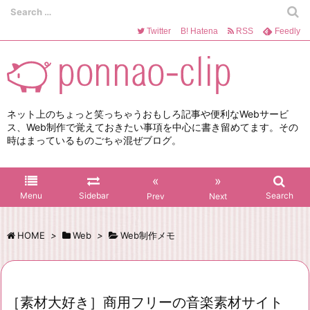
Twitter
B!
Hatena
RSS
Feedly
ネット上のちょっと笑っちゃうおもしろ記事や便利なWebサービ
ス、Web制作で覚えておきたい事項を中心に書き留めてます。その
時はまっているものごちゃ混ぜブログ。
«
»
Menu
Sidebar
Search
Prev
Next
HOME
>
Web
>
Web制作メモ
［素材大好き］商用フリーの音楽素材サイト