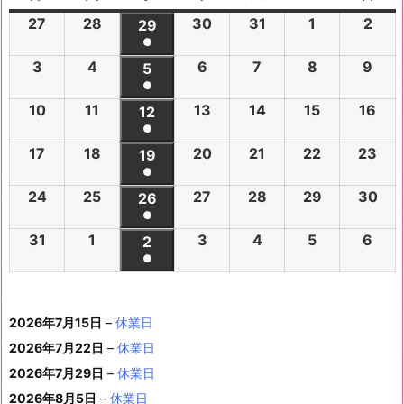
曜
曜
曜
曜
曜
曜
曜
27
2
28
2
30
2
31
2
1
2
2
2
29
2
日
日
日
日
日
日
日
●
0
0
0
0
0
0
0
(1
3
2
4
2
6
2
7
2
8
2
9
2
2
2
5
2
2
2
2
2
2
件
●
0
0
0
0
0
0
6
6
0
6
6
6
6
6
(1
の
10
2
11
2
13
2
14
2
15
2
16
2
2
2
12
2
2
2
2
2
年
年
2
年
年
年
年
年
件
●
イ
0
0
0
0
0
0
6
6
0
6
6
6
6
7
7
6
7
7
8
8
7
(1
の
17
2
18
2
20
2
21
2
22
2
23
2
ベ
2
2
19
2
2
2
2
2
年
年
2
年
年
年
年
月
月
年
月
月
月
月
月
件
●
イ
0
0
0
0
0
0
ン
6
6
0
6
6
6
6
8
8
6
8
8
8
8
2
2
8
3
3
1
2
2
(1
の
24
2
25
2
27
2
28
2
29
2
30
2
ベ
2
2
26
2
2
2
2
2
ト)
年
年
2
年
年
年
年
月
月
年
月
月
月
月
7
8
月
0
1
日
日
9
件
●
イ
0
0
0
0
0
0
ン
6
6
0
6
6
6
6
8
8
6
8
8
8
8
3
4
8
6
7
8
9
日
日
5
日
日
日
(1
の
31
2
1
2
3
2
4
2
5
2
6
2
ベ
2
2
2
2
2
2
2
2
ト)
年
年
2
年
年
年
年
月
月
年
月
月
月
月
日
日
月
日
日
日
日
日
件
●
イ
0
0
0
0
0
0
ン
6
6
0
6
6
6
6
8
8
6
8
8
8
8
1
1
8
1
1
1
1
1
(1
の
ベ
2
2
2
2
2
2
ト)
年
年
2
年
年
年
年
月
月
年
月
月
月
月
0
1
月
3
4
5
6
2
件
イ
ン
6
6
6
6
6
6
8
8
6
8
8
8
8
1
1
8
2
2
2
2
日
日
1
日
日
日
日
日
2026年7月15日
–
休業日
の
ベ
ト)
年
年
年
年
年
年
月
月
年
月
月
月
月
7
8
月
0
1
2
3
9
イ
2026年7月22日
–
休業日
ン
8
9
9
9
9
9
2
2
9
2
2
2
3
日
日
2
日
日
日
日
日
ベ
ト)
2026年7月29日
–
休業日
月
月
月
月
月
月
4
5
月
7
8
9
0
6
ン
3
1
3
4
5
6
2026年8月5日
日
–
日
休業日
2
日
日
日
日
日