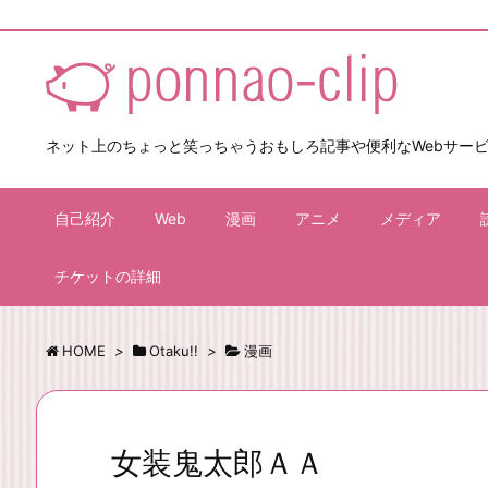
ネット上のちょっと笑っちゃうおもしろ記事や便利なWebサー
自己紹介
Web
漫画
アニメ
メディア
チケットの詳細
HOME
>
Otaku!!
>
漫画
女装鬼太郎ＡＡ