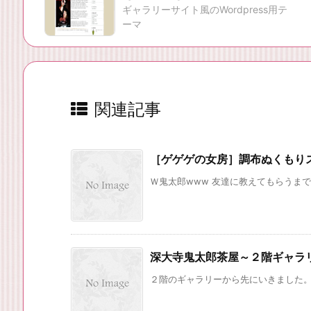
ギャラリーサイト風のWordpress用テ
ーマ
関連記事
［ゲゲゲの女房］調布ぬくもり
Ｗ鬼太郎www 友達に教えてもらうまで
深大寺鬼太郎茶屋～２階ギャラ
２階のギャラリーから先にいきました。 