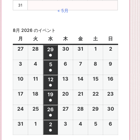
31
« 5月
8月 2026 のイベント
月
月
火
火
水
水
木
木
金
金
土
土
日
日
曜
曜
曜
曜
曜
曜
曜
27
2
28
2
30
2
31
2
1
2
2
2
29
2
日
日
日
日
日
日
日
●
0
0
0
0
0
0
0
(1
3
2
4
2
6
2
7
2
8
2
9
2
2
2
5
2
2
2
2
2
2
件
●
0
0
0
0
0
0
6
6
0
6
6
6
6
6
(1
の
10
2
11
2
13
2
14
2
15
2
16
2
2
2
12
2
2
2
2
2
年
年
2
年
年
年
年
年
件
●
イ
0
0
0
0
0
0
6
6
0
6
6
6
6
7
7
6
7
7
8
8
7
(1
の
17
2
18
2
20
2
21
2
22
2
23
2
ベ
2
2
19
2
2
2
2
2
年
年
2
年
年
年
年
月
月
年
月
月
月
月
月
件
●
イ
0
0
0
0
0
0
ン
6
6
0
6
6
6
6
8
8
6
8
8
8
8
2
2
8
3
3
1
2
2
(1
の
24
2
25
2
27
2
28
2
29
2
30
2
ベ
2
2
26
2
2
2
2
2
ト)
年
年
2
年
年
年
年
月
月
年
月
月
月
月
7
8
月
0
1
日
日
9
件
●
イ
0
0
0
0
0
0
ン
6
6
0
6
6
6
6
8
8
6
8
8
8
8
3
4
8
6
7
8
9
日
日
5
日
日
日
(1
の
31
2
1
2
3
2
4
2
5
2
6
2
ベ
2
2
2
2
2
2
2
2
ト)
年
年
2
年
年
年
年
月
月
年
月
月
月
月
日
日
月
日
日
日
日
日
件
●
イ
0
0
0
0
0
0
ン
6
6
0
6
6
6
6
8
8
6
8
8
8
8
1
1
8
1
1
1
1
1
(1
の
ベ
2
2
2
2
2
2
ト)
年
年
2
年
年
年
年