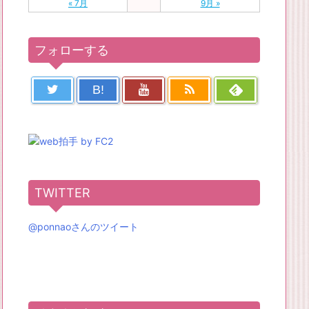
« 7月
9月 »
フォローする
B!
TWITTER
@ponnaoさんのツイート