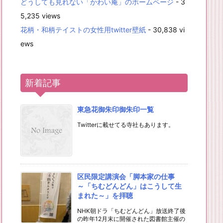
どうしても見れない「かわい庵」のホームページ
- 3
5,235 views
花柄・和柄テイストの女性用twitter壁紙
- 30,838 vi
ews
新着記事
東急花御朱印御朱印一覧
Twitterに載せてる寺社もあります。
区民限定講演会「脚本家の仕事
～「ちむどんどん」はこうして生
まれた～」を拝聴
NHK朝ドラ「ちむどんどん」放送終了後
の昨年12月末に開催された図書館主催の