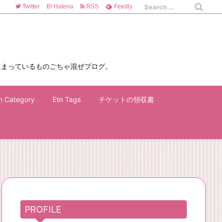
Twitter
B!
Hatena
RSS
Feedly
はまっているものごちゃ混ぜブログ。
n Category
Etn Tags
チケットの領収書
PROFILE