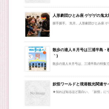
人形劇団ひとみ座 ゲゲゲの鬼
握手握手。 先月、人形劇団ひとみ座 ゲゲ
散歩の達人８月号は三浦半島・横
｀)
散歩の達人８月号は、三浦半島の特集です
妖怪ワールドと境港観光関連サイ
★知れば知るほど面白い、「妖怪」につい