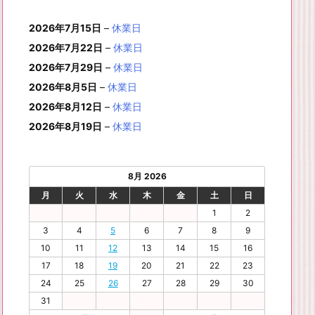
月
月
年
月
月
月
月
0
1
月
3
4
5
6
2
件
イ
ン
6
6
6
6
6
6
8
8
6
8
8
8
8
1
1
8
2
2
2
2
日
日
1
日
日
日
日
日
2026年7月15日
–
休業日
の
ベ
ト)
年
年
年
年
年
年
月
月
年
月
月
月
月
7
8
月
0
1
2
3
9
イ
2026年7月22日
–
休業日
ン
8
9
9
9
9
9
2
2
9
2
2
2
3
日
日
2
日
日
日
日
日
ベ
ト)
2026年7月29日
–
休業日
月
月
月
月
月
月
4
5
月
7
8
9
0
6
ン
3
1
3
4
5
6
2026年8月5日
日
日
–
休業日
2
日
日
日
日
日
ト)
1
日
日
日
日
日
日
2026年8月12日
–
休業日
日
2026年8月19日
–
休業日
8月 2026
月
火
水
木
金
土
日
1
2
3
4
5
6
7
8
9
10
11
12
13
14
15
16
17
18
19
20
21
22
23
24
25
26
27
28
29
30
31