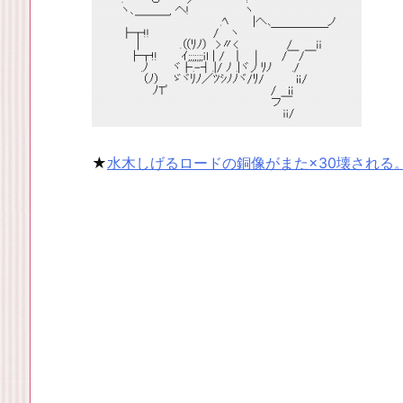
★
水木しげるロードの銅像がまた×30壊される