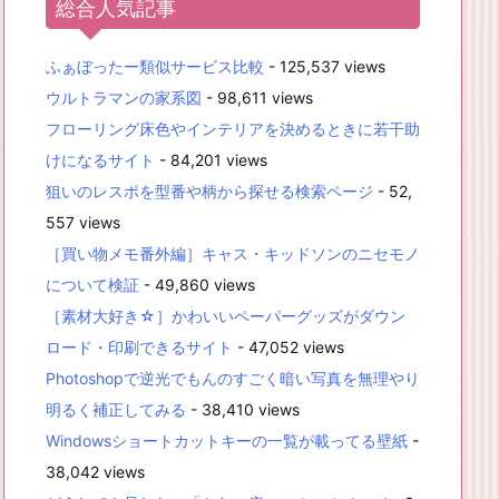
総合人気記事
ふぁぼったー類似サービス比較
- 125,537 views
ウルトラマンの家系図
- 98,611 views
フローリング床色やインテリアを決めるときに若干助
けになるサイト
- 84,201 views
狙いのレスポを型番や柄から探せる検索ページ
- 52,
557 views
［買い物メモ番外編］キャス・キッドソンのニセモノ
について検証
- 49,860 views
［素材大好き☆］かわいいペーパーグッズがダウン
ロード・印刷できるサイト
- 47,052 views
Photoshopで逆光でもんのすごく暗い写真を無理やり
明るく補正してみる
- 38,410 views
Windowsショートカットキーの一覧が載ってる壁紙
-
38,042 views