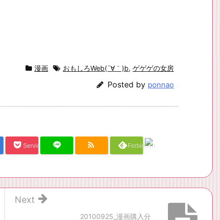
漫画
おもしろWeb(´∀｀)b
,
ゲゲゲの女房
Posted by
ponnao
Service Una
Forbidden
Next
20100925_漫画購入分