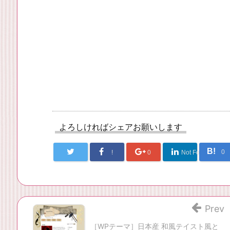
よろしければシェアお願いします
B!
0
!
0
Not Found
Prev
［WPテーマ］日本産 和風テイスト風と