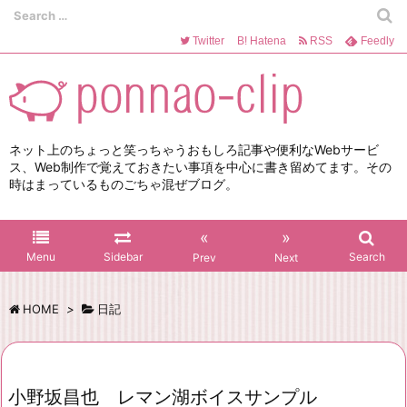
Twitter
B!
Hatena
RSS
Feedly
ネット上のちょっと笑っちゃうおもしろ記事や便利なWebサービ
ス、Web制作で覚えておきたい事項を中心に書き留めてます。その
時はまっているものごちゃ混ぜブログ。
«
»
Menu
Sidebar
Search
Prev
Next
HOME
>
日記
小野坂昌也 レマン湖ボイスサンプル