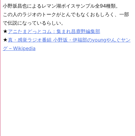
小野坂昌也によるレマン湖ボイスサンプル全94種類。
この人のラジオのトークがとんでもなくおもしろく、一部
で伝説になっているらしい。
★
アニたまどっとコム：集まれ昌鹿野編集部
★
真・感覚ラジオ番組 小野坂・伊福部のyoungやんぐヤン
グ – Wikipedia