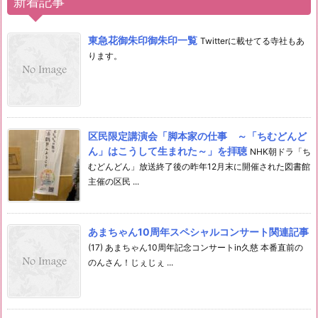
新着記事
東急花御朱印御朱印一覧
Twitterに載せてる寺社もあ
ります。
区民限定講演会「脚本家の仕事 ～「ちむどんど
ん」はこうして生まれた～」を拝聴
NHK朝ドラ「ち
むどんどん」放送終了後の昨年12月末に開催された図書館
主催の区民 ...
あまちゃん10周年スペシャルコンサート関連記事
(17) あまちゃん10周年記念コンサートin久慈 本番直前の
のんさん！じぇじぇ ...