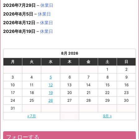
ベ
ト)
2026年7月29日
–
休業日
月
月
月
月
月
月
4
5
月
7
8
9
0
6
ン
3
1
3
4
5
6
2026年8月5日
日
–
日
休業日
2
日
日
日
日
日
ト)
1
日
日
日
日
日
日
2026年8月12日
–
休業日
日
2026年8月19日
–
休業日
8月 2026
月
火
水
木
金
土
日
1
2
3
4
5
6
7
8
9
10
11
12
13
14
15
16
17
18
19
20
21
22
23
24
25
26
27
28
29
30
31
« 7月
9月 »
フォローする