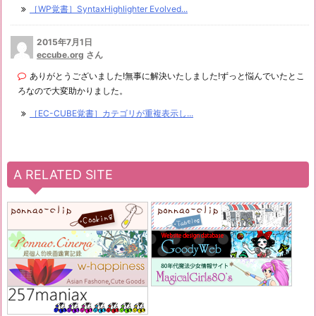
［WP覚書］SyntaxHighlighter Evolved...
2015年7月1日
eccube.org
さん
ありがとうございました!無事に解決いたしました!ずっと悩んでいたとこ
ろなので大変助かりました。
［EC-CUBE覚書］カテゴリが重複表示し...
A RELATED SITE