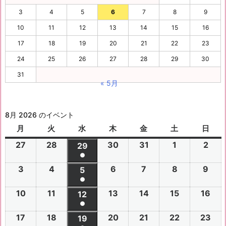
3
4
5
6
7
8
9
10
11
12
13
14
15
16
17
18
19
20
21
22
23
24
25
26
27
28
29
30
31
« 5月
8月 2026 のイベント
月
月
火
火
水
水
木
木
金
金
土
土
日
日
曜
曜
曜
曜
曜
曜
曜
27
2
28
2
30
2
31
2
1
2
2
2
29
2
日
日
日
日
日
日
日
●
0
0
0
0
0
0
0
(1
3
2
4
2
6
2
7
2
8
2
9
2
2
2
5
2
2
2
2
2
2
件
●
0
0
0
0
0
0
6
6
0
6
6
6
6
6
(1
の
10
2
11
2
13
2
14
2
15
2
16
2
2
2
12
2
2
2
2
2
年
年
2
年
年
年
年
年
件
●
イ
0
0
0
0
0
0
6
6
0
6
6
6
6
7
7
6
7
7
8
8
7
(1
の
17
2
18
2
20
2
21
2
22
2
23
2
ベ
2
2
19
2
2
2
2
2
年
年
2
年
年
年
年
月
月
年
月
月
月
月
月