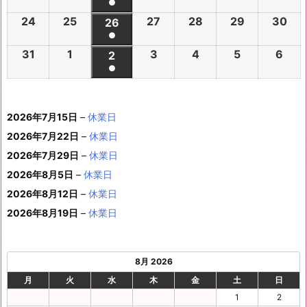
件
●
イ
0
0
0
0
0
0
ン
6
6
0
6
6
6
6
8
8
6
8
8
8
8
2
2
8
3
3
1
2
2
(1
の
24
2
25
2
27
2
28
2
29
2
30
2
ベ
2
2
26
2
2
2
2
2
ト)
年
年
2
年
年
年
年
月
月
年
月
月
月
月
7
8
月
0
1
日
日
9
件
●
イ
0
0
0
0
0
0
ン
6
6
0
6
6
6
6
8
8
6
8
8
8
8
3
4
8
6
7
8
9
日
日
5
日
日
日
(1
の
31
2
1
2
3
2
4
2
5
2
6
2
ベ
2
2
2
2
2
2
2
2
ト)
年
年
2
年
年
年
年
月
月
年
月
月
月
月
日
日
月
日
日
日
日
日
件
●
イ
0
0
0
0
0
0
ン
6
6
0
6
6
6
6
8
8
6
8
8
8
8
1
1
8
1
1
1
1
1
(1
の
ベ
2
2
2
2
2
2
ト)
年
年
2
年
年
年
年
月
月
年
月
月
月
月
0
1
月
3
4
5
6
2
件
イ
ン
6
6
6
6
6
6
8
8
6
8
8
8
8
1
1
8
2
2
2
2
日
日
1
日
日
日
日
日
2026年7月15日
–
休業日
の
ベ
ト)
年
年
年
年
年
年
月
月
年
月
月
月
月
7
8
月
0
1
2
3
9
イ
2026年7月22日
–
休業日
ン
8
9
9
9
9
9
2
2
9
2
2
2
3
日
日
2
日
日
日
日
日
ベ
ト)
2026年7月29日
–
休業日
月
月
月
月
月
月
4
5
月
7
8
9
0
6
ン
3
1
3
4
5
6
2026年8月5日
日
–
日
休業日
2
日
日
日
日
日
ト)
1
日
日
日
日
日
日
2026年8月12日
–
休業日
日
2026年8月19日
–
休業日
8月 2026
月
火
水
木
金
土
日
1
2