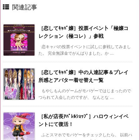
関連記事
［恋してｷｬﾊﾞ嬢］投票イベン卜「極嬢コ
レクション（極コレ）」参戦
恋キャバの投票イベントに試しに参戦してみまし
た。 完全無課金でがんばりました。か ...
［恋してｷｬﾊﾞ嬢］中の人達記事＆プレイ
所感とアバター着せ替え一覧
もやしもんのゲームがモバゲーではじまったので
つられて入会したのですが、 なんとな ...
［私が店長ｱﾊﾟﾚﾙｼｮｯﾌﾟ］ハロウィンイベ
ントにて復活！
ふとスマホでモバゲーをチェックしたら、 以前ハ