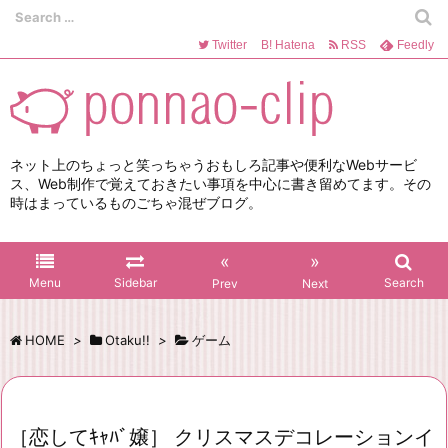
Twitter
B!
Hatena
RSS
Feedly
ネット上のちょっと笑っちゃうおもしろ記事や便利なWebサービ
ス、Web制作で覚えておきたい事項を中心に書き留めてます。その
時はまっているものごちゃ混ぜブログ。
«
»
Menu
Sidebar
Search
Prev
Next
HOME
>
Otaku!!
>
ゲーム
［恋してｷｬﾊﾞ嬢］ クリスマスデコレーションイ