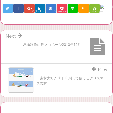
B!
!
0
Not Found
0
Service Una
Forbidden
Next
Web制作に役立つページ2010年12月
Prev
［素材大好き☆］印刷して使えるクリスマ
ス素材