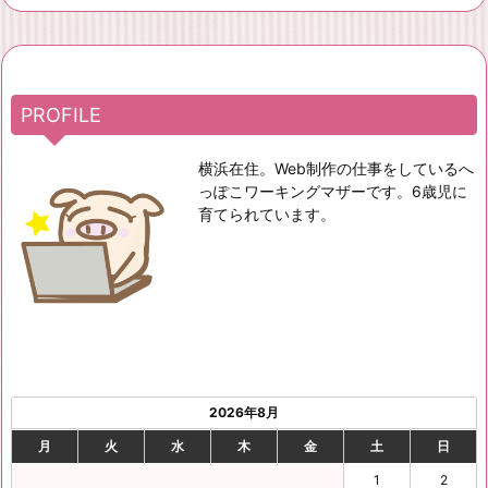
PROFILE
横浜在住。Web制作の仕事をしているへ
っぽこワーキングマザーです。6歳児に
育てられています。
2026年8月
月
火
水
木
金
土
日
1
2