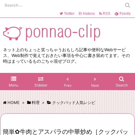
Twitter
B!
Hatena
RSS
Feedly
ネット上のちょっと笑っちゃうおもしろ記事や便利なWebサービ
ス、Web制作で覚えておきたい事項を中心に書き留めてます。その
時はまっているものごちゃ混ぜブログ。
«
»
Menu
Sidebar
Search
Prev
Next
HOME
>
料理
>
クックパッド人気レシピ
簡単✿牛肉とアスパラの中華炒め［クックパッ