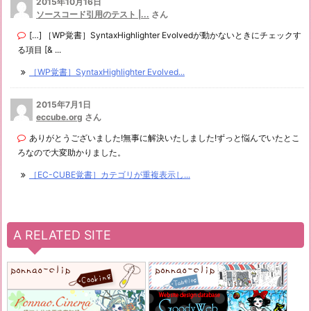
2015年10月16日
ソースコード引用のテスト |...
さん
[…] ［WP覚書］SyntaxHighlighter Evolvedが動かないときにチェックす
る項目 [& ...
［WP覚書］SyntaxHighlighter Evolved...
2015年7月1日
eccube.org
さん
ありがとうございました!無事に解決いたしました!ずっと悩んでいたとこ
ろなので大変助かりました。
［EC-CUBE覚書］カテゴリが重複表示し...
A RELATED SITE