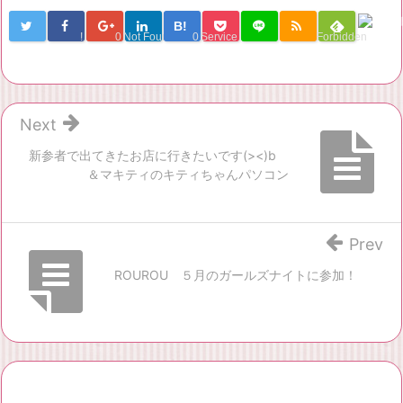
B!
!
0
Not Found
0
Service Una
Forbidden
Next
新参者で出てきたお店に行きたいです(><)b
＆マキティのキティちゃんパソコン
Prev
ROUROU ５月のガールズナイトに参加！