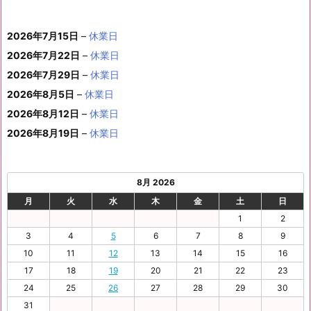
(1
の
ベ
2
2
2
2
2
2
ト)
年
年
2
年
年
年
年
月
月
年
月
月
月
月
0
1
月
3
4
5
6
2
件
イ
ン
6
6
6
6
6
6
8
8
6
8
8
8
8
1
1
8
2
2
2
2
日
日
1
日
日
日
日
日
2026年7月15日
–
休業日
の
ベ
ト)
年
年
年
年
年
年
月
月
年
月
月
月
月
7
8
月
0
1
2
3
9
イ
2026年7月22日
–
休業日
ン
8
9
9
9
9
9
2
2
9
2
2
2
3
日
日
2
日
日
日
日
日
ベ
ト)
2026年7月29日
–
休業日
月
月
月
月
月
月
4
5
月
7
8
9
0
6
ン
3
1
3
4
5
6
2026年8月5日
日
–
日
休業日
2
日
日
日
日
日
ト)
1
日
日
日
日
日
日
2026年8月12日
–
休業日
日
2026年8月19日
–
休業日
8月 2026
月
火
水
木
金
土
日
1
2
3
4
5
6
7
8
9
10
11
12
13
14
15
16
17
18
19
20
21
22
23
24
25
26
27
28
29
30
31