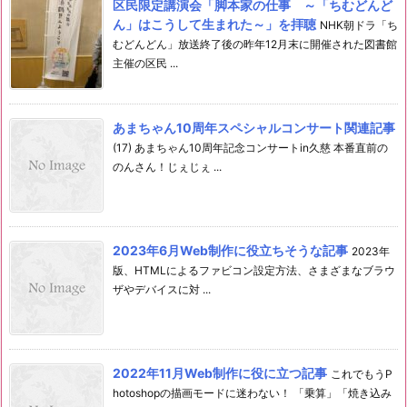
区民限定講演会「脚本家の仕事 ～「ちむどんど
ん」はこうして生まれた～」を拝聴
NHK朝ドラ「ち
むどんどん」放送終了後の昨年12月末に開催された図書館
主催の区民 ...
あまちゃん10周年スペシャルコンサート関連記事
(17) あまちゃん10周年記念コンサートin久慈 本番直前の
のんさん！じぇじぇ ...
2023年6月Web制作に役立ちそうな記事
2023年
版、HTMLによるファビコン設定方法、さまざまなブラウ
ザやデバイスに対 ...
2022年11月Web制作に役に立つ記事
これでもうP
hotoshopの描画モードに迷わない！ 「乗算」「焼き込み