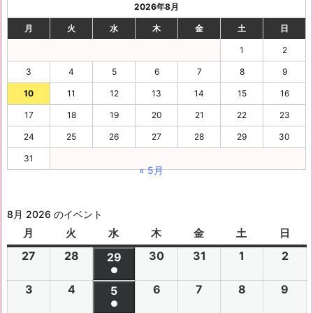
2026年8月
月
火
水
木
金
土
日
1
2
3
4
5
6
7
8
9
10
11
12
13
14
15
16
17
18
19
20
21
22
23
24
25
26
27
28
29
30
31
« 5月
8月 2026 のイベント
月
月
火
火
水
水
木
木
金
金
土
土
日
日
曜
曜
曜
曜
曜
曜
曜
27
2
28
2
30
2
31
2
1
2
2
2
29
2
日
日
日
日
日
日
日
●
0
0
0
0
0
0
0
(1
3
2
4
2
6
2
7
2
8
2
9
2
2
2
5
2
2
2
2
2
2
件
●
0
0
0
0
0
0
6
6
0
6
6
6
6
6