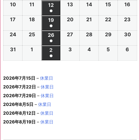
(1
の
10
2
11
2
13
2
14
2
15
2
16
2
2
2
12
2
2
2
2
2
年
年
2
年
年
年
年
年
件
●
イ
0
0
0
0
0
0
6
6
0
6
6
6
6
7
7
6
7
7
8
8
7
(1
の
17
2
18
2
20
2
21
2
22
2
23
2
ベ
2
2
19
2
2
2
2
2
年
年
2
年
年
年
年
月
月
年
月
月
月
月
月
件
●
イ
0
0
0
0
0
0
ン
6
6
0
6
6
6
6
8
8
6
8
8
8
8
2
2
8
3
3
1
2
2
(1
の
24
2
25
2
27
2
28
2
29
2
30
2
ベ
2
2
26
2
2
2
2
2
ト)
年
年
2
年
年
年
年
月
月
年
月
月
月
月
7
8
月
0
1
日
日
9
件
●
イ
0
0
0
0
0
0
ン
6
6
0
6
6
6
6
8
8
6
8
8
8
8
3
4
8
6
7
8
9
日
日
5
日
日
日
(1
の
31
2
1
2
3
2
4
2
5
2
6
2
ベ
2
2
2
2
2
2
2
2
ト)
年
年
2
年
年
年
年
月
月
年
月
月
月
月
日
日
月
日
日
日
日
日
件
●
イ
0
0
0
0
0
0
ン
6
6
0
6
6
6
6
8
8
6
8
8
8
8
1
1
8
1
1
1
1
1
(1
の
ベ
2
2
2
2
2
2
ト)
年
年
2
年
年
年
年
月
月
年
月
月
月
月
0
1
月
3
4
5
6
2
件
イ
ン
6
6
6
6
6
6
8
8
6
8
8
8
8
1
1
8
2
2
2
2
日
日
1
日
日
日
日
日
2026年7月15日
–
休業日
の
ベ
ト)
年
年
年
年
年
年
月
月
年
月
月
月
月
7
8
月
0
1
2
3
9
イ
2026年7月22日
–
休業日
ン
8
9
9
9
9
9
2
2
9
2
2
2
3
日
日
2
日
日
日
日
日
ベ
ト)
2026年7月29日
–
休業日
月
月
月
月
月
月
4
5
月
7
8
9
0
6
ン
3
1
3
4
5
6
2026年8月5日
日
–
日
休業日
2
日
日
日
日
日
ト)
1
日
日
日
日
日
日
2026年8月12日
–
休業日
日
2026年8月19日
–
休業日