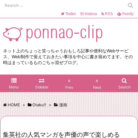
Twitter
B!
Hatena
RSS
Feedly
ネット上のちょっと笑っちゃうおもしろ記事や便利なWebサービ
ス、Web制作で覚えておきたい事項を中心に書き留めてます。その
時はまっているものごちゃ混ぜブログ。
«
»
Menu
Sidebar
Search
Prev
Next
HOME
>
Otaku!!
>
漫画
集英社の人気マンガを声優の声で楽しめる