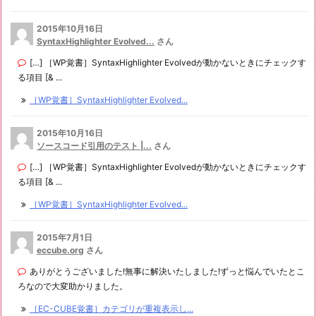
2015年10月16日
SyntaxHighlighter Evolved...
さん
[…] ［WP覚書］SyntaxHighlighter Evolvedが動かないときにチェックす
る項目 [& ...
［WP覚書］SyntaxHighlighter Evolved...
2015年10月16日
ソースコード引用のテスト |...
さん
[…] ［WP覚書］SyntaxHighlighter Evolvedが動かないときにチェックす
る項目 [& ...
［WP覚書］SyntaxHighlighter Evolved...
2015年7月1日
eccube.org
さん
ありがとうございました!無事に解決いたしました!ずっと悩んでいたとこ
ろなので大変助かりました。
［EC-CUBE覚書］カテゴリが重複表示し...