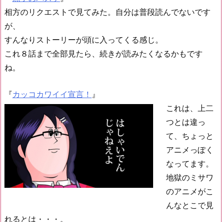
相方のリクエストで見てみた。自分は普段読んでないです
が、
すんなりストーリーが頭に入ってくる感じ。
これ８話まで全部見たら、続きが読みたくなるかもです
ね。
『
カッコカワイイ宣言！
』
これは、上二
つとは違っ
て、ちょっと
アニメっぽく
なってます。
地獄のミサワ
のアニメがこ
んなとこで見
れるとは・・・。