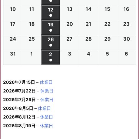
件
●
0
0
0
0
0
0
6
6
0
6
6
6
6
6
(1
の
10
2
11
2
13
2
14
2
15
2
16
2
2
2
12
2
2
2
2
2
年
年
2
年
年
年
年
年
件
●
イ
0
0
0
0
0
0
6
6
0
6
6
6
6
7
7
6
7
7
8
8
7
(1
の
17
2
18
2
20
2
21
2
22
2
23
2
ベ
2
2
19
2
2
2
2
2
年
年
2
年
年
年
年
月
月
年
月
月
月
月
月
件
●
イ
0
0
0
0
0
0
ン
6
6
0
6
6
6
6
8
8
6
8
8
8
8
2
2
8
3
3
1
2
2
(1
の
24
2
25
2
27
2
28
2
29
2
30
2
ベ
2
2
26
2
2
2
2
2
ト)
年
年
2
年
年
年
年
月
月
年
月
月
月
月
7
8
月
0
1
日
日
9
件
●
イ
0
0
0
0
0
0
ン
6
6
0
6
6
6
6
8
8
6
8
8
8
8
3
4
8
6
7
8
9
日
日
5
日
日
日
(1
の
31
2
1
2
3
2
4
2
5
2
6
2
ベ
2
2
2
2
2
2
2
2
ト)
年
年
2
年
年
年
年
月
月
年
月
月
月
月
日
日
月
日
日
日
日
日
件
●
イ
0
0
0
0
0
0
ン
6
6
0
6
6
6
6
8
8
6
8
8
8
8
1
1
8
1
1
1
1
1
(1
の
ベ
2
2
2
2
2
2
ト)
年
年
2
年
年
年
年
月
月
年
月
月
月
月
0
1
月
3
4
5
6
2
件
イ
ン
6
6
6
6
6
6
8
8
6
8
8
8
8
1
1
8
2
2
2
2
日
日
1
日
日
日
日
日
2026年7月15日
–
休業日
の
ベ
ト)
年
年
年
年
年
年
月
月
年
月
月
月
月
7
8
月
0
1
2
3
9
イ
2026年7月22日
–
休業日
ン
8
9
9
9
9
9
2
2
9
2
2
2
3
日
日
2
日
日
日
日
日
ベ
ト)
2026年7月29日
–
休業日
月
月
月
月
月
月
4
5
月
7
8
9
0
6
ン
3
1
3
4
5
6
2026年8月5日
日
–
日
休業日
2
日
日
日
日
日
ト)
1
日
日
日
日
日
日
2026年8月12日
–
休業日
日
2026年8月19日
–
休業日