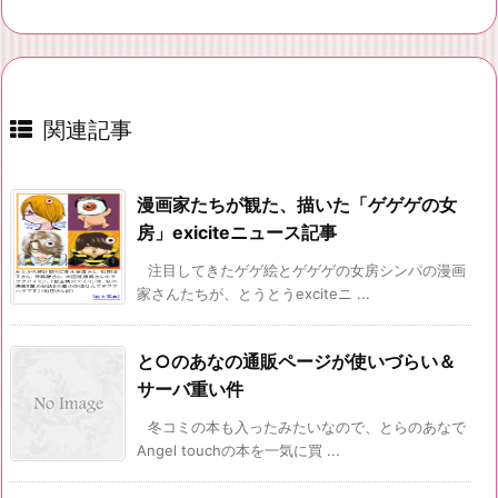
関連記事
漫画家たちが観た、描いた「ゲゲゲの女
房」exiciteニュース記事
注目してきたゲゲ絵とゲゲゲの女房シンパの漫画
家さんたちが、とうとうexciteニ ...
と○のあなの通販ページが使いづらい＆
サーバ重い件
冬コミの本も入ったみたいなので、とらのあなで
Angel touchの本を一気に買 ...