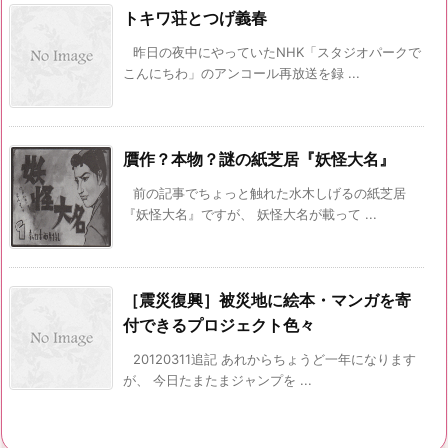
トキワ荘とつげ義春
昨日の夜中にやっていたNHK「スタジオパークで
こんにちわ」のアンコール再放送を録 ...
贋作？本物？謎の紙芝居『妖怪大名』
前の記事でちょっと触れた水木しげるの紙芝居
『妖怪大名』ですが、 妖怪大名が載って ...
［震災復興］被災地に絵本・マンガを寄
付できるプロジェクト色々
20120311追記 あれからちょうど一年になります
が、 今日たまたまジャンプを ...