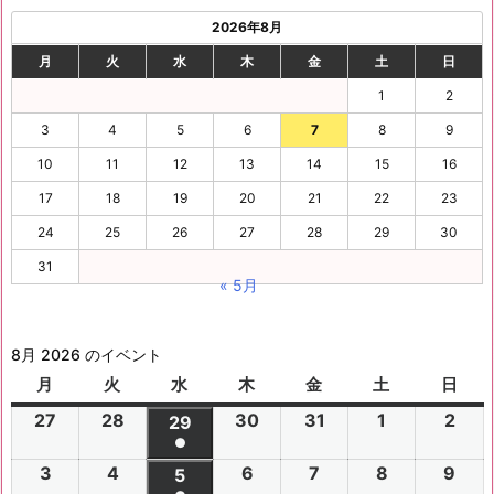
2026年8月
月
火
水
木
金
土
日
1
2
3
4
5
6
7
8
9
10
11
12
13
14
15
16
17
18
19
20
21
22
23
24
25
26
27
28
29
30
31
« 5月
8月 2026 のイベント
月
月
火
火
水
水
木
木
金
金
土
土
日
日
曜
曜
曜
曜
曜
曜
曜
27
2
28
2
30
2
31
2
1
2
2
2
29
2
日
日
日
日
日
日
日
●
0
0
0
0
0
0
0
(1
3
2
4
2
6
2
7
2
8
2
9
2
2
2
5
2
2
2
2
2
2