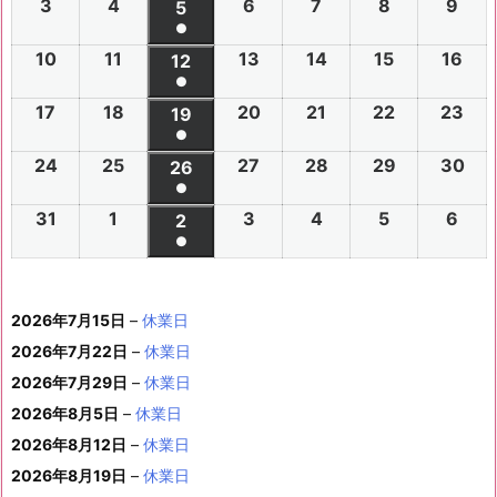
(1
3
2
4
2
6
2
7
2
8
2
9
2
2
2
5
2
2
2
2
2
2
件
●
0
0
0
0
0
0
6
6
0
6
6
6
6
6
(1
の
10
2
11
2
13
2
14
2
15
2
16
2
2
2
12
2
2
2
2
2
年
年
2
年
年
年
年
年
件
●
イ
0
0
0
0
0
0
6
6
0
6
6
6
6
7
7
6
7
7
8
8
7
(1
の
17
2
18
2
20
2
21
2
22
2
23
2
ベ
2
2
19
2
2
2
2
2
年
年
2
年
年
年
年
月
月
年
月
月
月
月
月
件
●
イ
0
0
0
0
0
0
ン
6
6
0
6
6
6
6
8
8
6
8
8
8
8
2
2
8
3
3
1
2
2
(1
の
24
2
25
2
27
2
28
2
29
2
30
2
ベ
2
2
26
2
2
2
2
2
ト)
年
年
2
年
年
年
年
月
月
年
月
月
月
月
7
8
月
0
1
日
日
9
件
●
イ
0
0
0
0
0
0
ン
6
6
0
6
6
6
6
8
8
6
8
8
8
8
3
4
8
6
7
8
9
日
日
5
日
日
日
(1
の
31
2
1
2
3
2
4
2
5
2
6
2
ベ
2
2
2
2
2
2
2
2
ト)
年
年
2
年
年
年
年
月
月
年
月
月
月
月
日
日
月
日
日
日
日
日
件
●
イ
0
0
0
0
0
0
ン
6
6
0
6
6
6
6
8
8
6
8
8
8
8
1
1
8
1
1
1
1
1
(1
の
ベ
2
2
2
2
2
2
ト)
年
年
2
年
年
年
年
月
月
年
月
月
月
月
0
1
月
3
4
5
6
2
件
イ
ン
6
6
6
6
6
6
8
8
6
8
8
8
8
1
1
8
2
2
2
2
日
日
1
日
日
日
日
日
2026年7月15日
–
休業日
の
ベ
ト)
年
年
年
年
年
年
月
月
年
月
月
月
月
7
8
月
0
1
2
3
9
イ
2026年7月22日
–
休業日
ン
8
9
9
9
9
9
2
2
9
2
2
2
3
日
日
2
日
日
日
日
日
ベ
ト)
2026年7月29日
–
休業日
月
月
月
月
月
月
4
5
月
7
8
9
0
6
ン
3
1
3
4
5
6
2026年8月5日
日
–
日
休業日
2
日
日
日
日
日
ト)
1
日
日
日
日
日
日
2026年8月12日
–
休業日
日
2026年8月19日
–
休業日