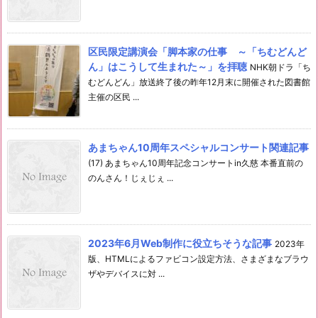
区民限定講演会「脚本家の仕事 ～「ちむどんど
ん」はこうして生まれた～」を拝聴
NHK朝ドラ「ち
むどんどん」放送終了後の昨年12月末に開催された図書館
主催の区民 ...
あまちゃん10周年スペシャルコンサート関連記事
(17) あまちゃん10周年記念コンサートin久慈 本番直前の
のんさん！じぇじぇ ...
2023年6月Web制作に役立ちそうな記事
2023年
版、HTMLによるファビコン設定方法、さまざまなブラウ
ザやデバイスに対 ...