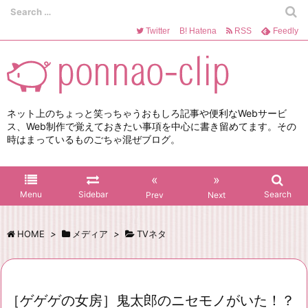
Twitter
B!
Hatena
RSS
Feedly
ネット上のちょっと笑っちゃうおもしろ記事や便利なWebサービ
ス、Web制作で覚えておきたい事項を中心に書き留めてます。その
時はまっているものごちゃ混ぜブログ。
«
»
Menu
Sidebar
Search
Prev
Next
HOME
>
メディア
>
TVネタ
［ゲゲゲの女房］鬼太郎のニセモノがいた！？