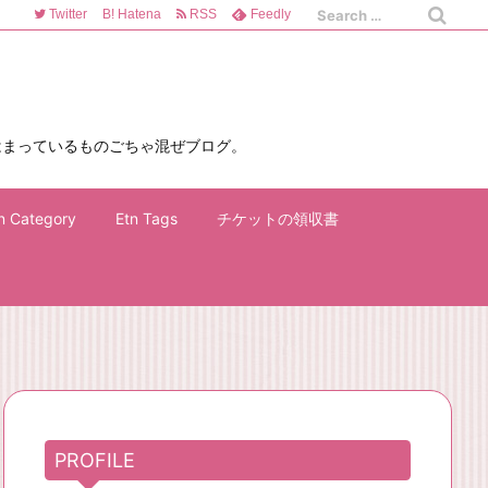
Twitter
B!
Hatena
RSS
Feedly
はまっているものごちゃ混ぜブログ。
n Category
Etn Tags
チケットの領収書
PROFILE