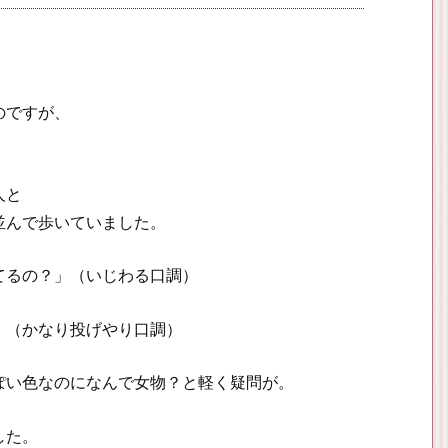
のですが、
人と
並んで歩いていました。
てるの？」（いじわる口調）
」（かなり投げやり口調）
ぽい色なのになんで女物？と軽く疑問が。
した。