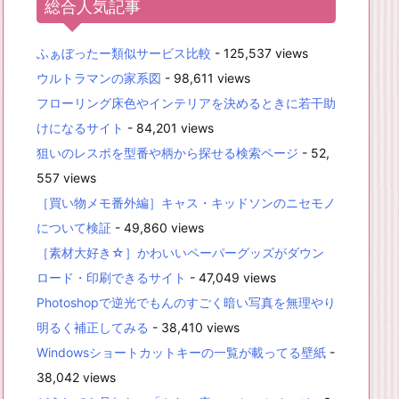
総合人気記事
ふぁぼったー類似サービス比較
- 125,537 views
ウルトラマンの家系図
- 98,611 views
フローリング床色やインテリアを決めるときに若干助
けになるサイト
- 84,201 views
狙いのレスポを型番や柄から探せる検索ページ
- 52,
557 views
［買い物メモ番外編］キャス・キッドソンのニセモノ
について検証
- 49,860 views
［素材大好き☆］かわいいペーパーグッズがダウン
ロード・印刷できるサイト
- 47,049 views
Photoshopで逆光でもんのすごく暗い写真を無理やり
明るく補正してみる
- 38,410 views
Windowsショートカットキーの一覧が載ってる壁紙
-
38,042 views