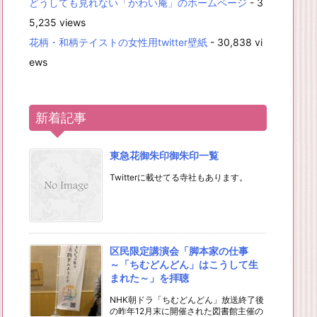
どうしても見れない「かわい庵」のホームページ
- 3
5,235 views
花柄・和柄テイストの女性用twitter壁紙
- 30,838 vi
ews
新着記事
東急花御朱印御朱印一覧
Twitterに載せてる寺社もあります。
区民限定講演会「脚本家の仕事
～「ちむどんどん」はこうして生
まれた～」を拝聴
NHK朝ドラ「ちむどんどん」放送終了後
の昨年12月末に開催された図書館主催の