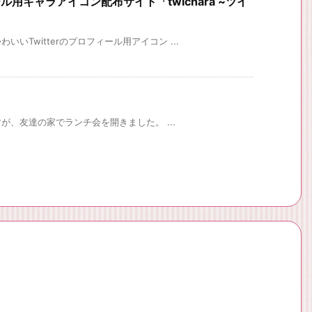
ール用キャラアイコン配布サイト「twichara ~ツイ
いTwitterのプロフィール用アイコン ...
すが、友達の家でランチ会を開きました。 ...