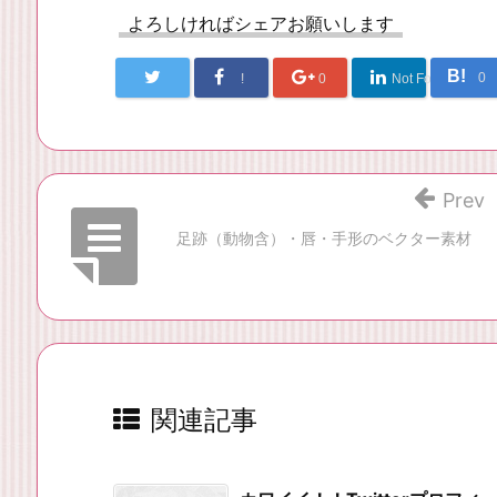
よろしければシェアお願いします
B!
0
!
0
Not Found
Prev
足跡（動物含）・唇・手形のベクター素材
関連記事