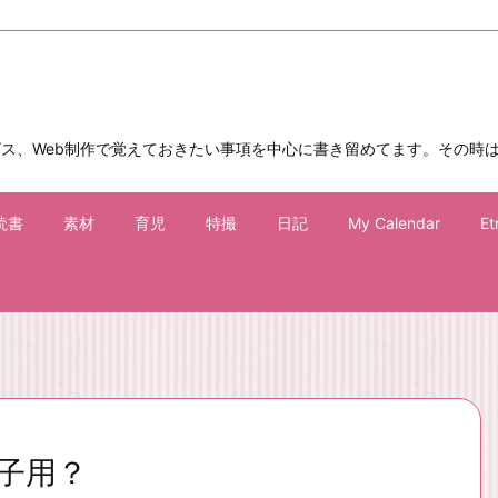
ビス、Web制作で覚えておきたい事項を中心に書き留めてます。その時
読書
素材
育児
特撮
日記
My Calendar
Et
子用？