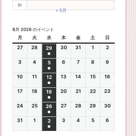
31
« 5月
8月 2026 のイベント
月
月
火
火
水
水
木
木
金
金
土
土
日
日
曜
曜
曜
曜
曜
曜
曜
27
2
28
2
30
2
31
2
1
2
2
2
29
2
日
日
日
日
日
日
日
●
0
0
0
0
0
0
0
(1
3
2
4
2
6
2
7
2
8
2
9
2
2
2
5
2
2
2
2
2
2
件
●
0
0
0
0
0
0
6
6
0
6
6
6
6
6
(1
の
10
2
11
2
13
2
14
2
15
2
16
2
2
2
12
2
2
2
2
2
年
年
2
年
年
年
年
年
件
●
イ
0
0
0
0
0
0
6
6
0
6
6
6
6
7
7
6
7
7
8
8
7
(1
の
17
2
18
2
20
2
21
2
22
2
23
2
ベ
2
2
19
2
2
2
2
2
年
年
2
年
年
年
年
月
月
年
月
月
月
月
月
件
●
イ
0
0
0
0
0
0
ン
6
6
0
6
6
6
6
8
8
6
8
8
8
8
2
2
8
3
3
1
2
2
(1
の
24
2
25
2
27
2
28
2
29
2
30
2
ベ
2
2
26
2
2
2
2
2
ト)
年
年
2
年
年
年
年
月
月
年
月
月
月
月
7
8
月
0
1
日
日
9
件
●
イ
0
0
0
0
0
0
ン
6
6
0
6
6
6
6
8
8
6
8
8
8
8
3
4
8
6
7
8
9
日
日
5
日
日
日
(1
の
31
2
1
2
3
2
4
2
5
2
6
2
ベ
2
2
2
2
2
2
2
2
ト)
年
年
2
年
年
年
年
月
月
年
月
月
月
月
日
日
月
日
日
日
日
日
件
●
イ
0
0
0
0
0
0
ン
6
6
0
6
6
6
6
8
8
6
8
8
8
8
1
1
8
1
1
1
1
1
(1
の
ベ
2
2
2
2
2
2
ト)
年
年
2
年
年
年
年