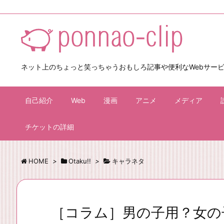
ネット上のちょっと笑っちゃうおもしろ記事や便利なWebサー
自己紹介
Web
漫画
アニメ
メディア
チケットの詳細
HOME
>
Otaku!!
>
キャラネタ
［コラム］男の子用？女の