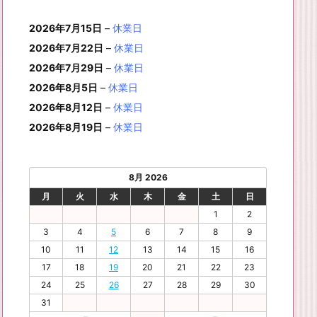
月
月
年
月
月
月
月
0
1
月
3
4
5
6
2
件
イ
ン
6
6
6
6
6
6
8
8
6
8
8
8
8
1
1
8
2
2
2
2
日
日
1
日
日
日
日
日
2026年7月15日
–
休業日
の
ベ
ト)
年
年
年
年
年
年
月
月
年
月
月
月
月
7
8
月
0
1
2
3
9
イ
2026年7月22日
–
休業日
ン
8
9
9
9
9
9
2
2
9
2
2
2
3
日
日
2
日
日
日
日
日
ベ
ト)
2026年7月29日
–
休業日
月
月
月
月
月
月
4
5
月
7
8
9
0
6
ン
3
1
3
4
5
6
2026年8月5日
日
日
–
休業日
2
日
日
日
日
日
ト)
1
日
日
日
日
日
日
2026年8月12日
–
休業日
日
2026年8月19日
–
休業日
8月 2026
月
火
水
木
金
土
日
1
2
3
4
5
6
7
8
9
10
11
12
13
14
15
16
17
18
19
20
21
22
23
24
25
26
27
28
29
30
31