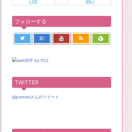
« 7月
9月 »
フォローする
B!
TWITTER
@ponnaoさんのツイート