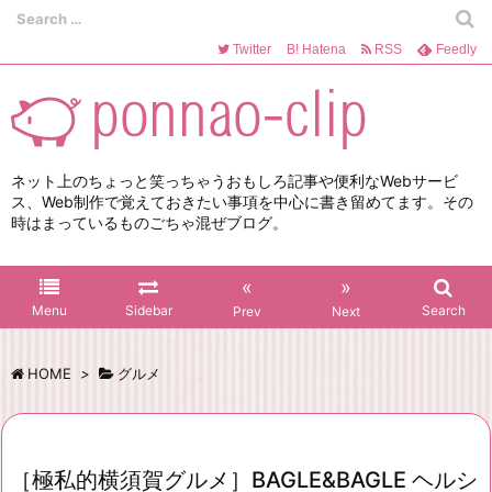
Twitter
B!
Hatena
RSS
Feedly
ネット上のちょっと笑っちゃうおもしろ記事や便利なWebサービ
ス、Web制作で覚えておきたい事項を中心に書き留めてます。その
時はまっているものごちゃ混ぜブログ。
«
»
Menu
Sidebar
Search
Prev
Next
HOME
>
グルメ
［極私的横須賀グルメ］BAGLE&BAGLE ヘルシ