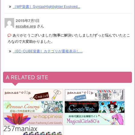
［WP覚書］SyntaxHighlighter Evolved...
2015年7月1日
eccube.org
さん
ありがとうございました!無事に解決いたしました!ずっと悩んでいたとこ
ろなので大変助かりました。
［EC-CUBE覚書］カテゴリが重複表示し...
A RELATED SITE