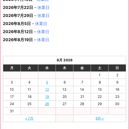
の
ベ
ト)
年
年
年
年
年
年
月
月
年
月
月
月
月
7
8
月
0
1
2
3
9
イ
2026年7月22日
–
休業日
ン
8
9
9
9
9
9
2
2
9
2
2
2
3
日
日
2
日
日
日
日
日
ベ
ト)
2026年7月29日
–
休業日
月
月
月
月
月
月
4
5
月
7
8
9
0
6
ン
3
1
3
4
5
6
2026年8月5日
日
–
日
休業日
2
日
日
日
日
日
ト)
1
日
日
日
日
日
日
2026年8月12日
–
休業日
日
2026年8月19日
–
休業日
8月 2026
月
火
水
木
金
土
日
1
2
3
4
5
6
7
8
9
10
11
12
13
14
15
16
17
18
19
20
21
22
23
24
25
26
27
28
29
30
31
« 7月
9月 »