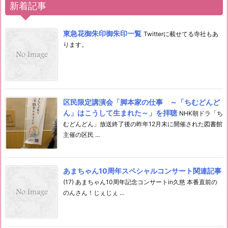
新着記事
東急花御朱印御朱印一覧
Twitterに載せてる寺社もあ
ります。
区民限定講演会「脚本家の仕事 ～「ちむどんど
ん」はこうして生まれた～」を拝聴
NHK朝ドラ「ち
むどんどん」放送終了後の昨年12月末に開催された図書館
主催の区民 ...
あまちゃん10周年スペシャルコンサート関連記事
(17) あまちゃん10周年記念コンサートin久慈 本番直前の
のんさん！じぇじぇ ...