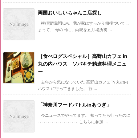
両国おいしいちゃんこ店探し
横須賀場所以来、我が家はすっかり相撲づいてし
まって、 母の日に、両親を五月場所初 ...
［食べログスペシャル］高野山カフェ in
丸の内ハウス ソバキチ精進料理メニュ
ー
去年から気になっていた 高野山カフェ in 丸の内
ハウス に行ってきました。 行 ...
「神奈川フードバトルinあつぎ」
今ニュースでやってます。 知ってたら行ったのに
～～～～～～～～～～ こちらに参加 ...