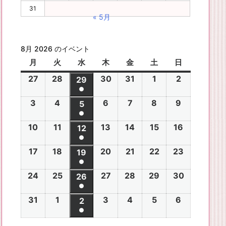
31
« 5月
8月 2026 のイベント
月
月
火
火
水
水
木
木
金
金
土
土
日
日
曜
曜
曜
曜
曜
曜
曜
27
2
28
2
30
2
31
2
1
2
2
2
29
2
日
日
日
日
日
日
日
●
0
0
0
0
0
0
0
(1
3
2
4
2
6
2
7
2
8
2
9
2
2
2
5
2
2
2
2
2
2
件
●
0
0
0
0
0
0
6
6
0
6
6
6
6
6
(1
の
10
2
11
2
13
2
14
2
15
2
16
2
2
2
12
2
2
2
2
2
年
年
2
年
年
年
年
年
件
●
イ
0
0
0
0
0
0
6
6
0
6
6
6
6
7
7
6
7
7
8
8
7
(1
の
17
2
18
2
20
2
21
2
22
2
23
2
ベ
2
2
19
2
2
2
2
2
年
年
2
年
年
年
年
月
月
年
月
月
月
月
月
件
●
イ
0
0
0
0
0
0
ン
6
6
0
6
6
6
6
8
8
6
8
8
8
8
2
2
8
3
3
1
2
2
(1
の
24
2
25
2
27
2
28
2
29
2
30
2
ベ
2
2
26
2
2
2
2
2
ト)
年
年
2
年
年
年
年
月
月
年
月
月
月
月
7
8
月
0
1
日
日
9
件
●
イ
0
0
0
0
0
0
ン
6
6
0
6
6
6
6
8
8
6
8
8
8
8
3
4
8
6
7
8
9
日
日
5
日
日
日
(1
の
31
2
1
2
3
2
4
2
5
2
6
2
ベ
2
2
2
2
2
2
2
2
ト)
年
年
2
年
年
年
年
月
月
年
月
月
月
月
日
日
月
日
日
日
日
日
件
●
イ
0
0
0
0
0
0
ン
6
6
0
6
6
6
6
8
8
6
8
8
8
8
1
1
8
1
1
1
1
1
(1
の
ベ
2
2
2
2
2
2
ト)
年
年
2
年
年
年
年