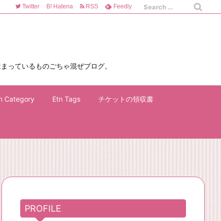
Twitter
B!
Hatena
RSS
Feedly
はまっているものごちゃ混ぜブログ。
n Category
Etn Tags
チケットの領収書
PROFILE