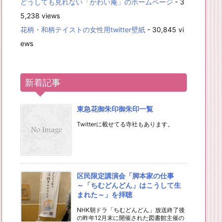
どうしても見れない「かわい庵」のホームページ
- 3
5,238 views
花柄・和柄テイストの女性用twitter壁紙
- 30,845 vi
ews
新着記事
東急花御朱印御朱印一覧
Twitterに載せてる寺社もあります。
区民限定講演会「脚本家の仕事
～「ちむどんどん」はこうして生
まれた～」を拝聴
NHK朝ドラ「ちむどんどん」放送終了後
の昨年12月末に開催された図書館主催の