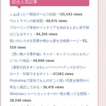
総合人気記事
ふぁぼったー類似サービス比較
- 125,543 views
ウルトラマンの家系図
- 98,615 views
フローリング床色やインテリアを決めるときに若干助
けになるサイト
- 84,206 views
狙いのレスポを型番や柄から探せる検索ページ
- 52,
559 views
［買い物メモ番外編］キャス・キッドソンのニセモノ
について検証
- 49,866 views
［素材大好き☆］かわいいペーパーグッズがダウン
ロード・印刷できるサイト
- 47,083 views
Photoshopで逆光でもんのすごく暗い写真を無理やり
明るく補正してみる
- 38,416 views
Windowsショートカットキーの一覧が載ってる壁紙
-
38,048 views