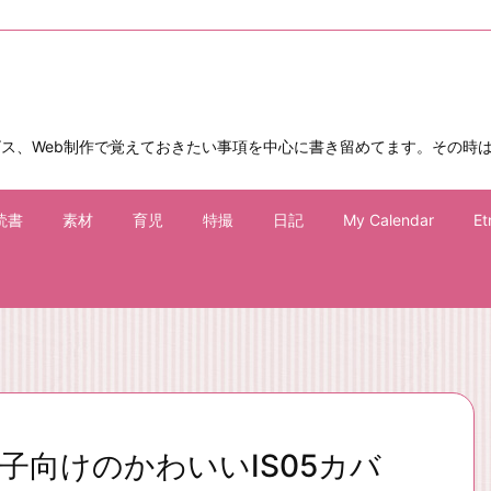
ビス、Web制作で覚えておきたい事項を中心に書き留めてます。その時
読書
素材
育児
特撮
日記
My Calendar
Et
女子向けのかわいいIS05カバ