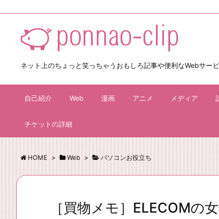
ネット上のちょっと笑っちゃうおもしろ記事や便利なWebサー
自己紹介
Web
漫画
アニメ
メディア
チケットの詳細
HOME
>
Web
>
パソコンお役立ち
［買物メモ］ELECOMの