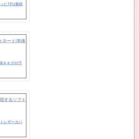
ったTPU素材
!本体をキズや汚
フトレザーカバ