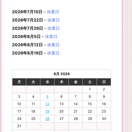
月
月
年
月
月
月
月
0
1
月
3
4
5
6
2
件
イ
ン
6
6
6
6
6
6
8
8
6
8
8
8
8
1
1
8
2
2
2
2
日
日
1
日
日
日
日
日
2026年7月15日
–
休業日
の
ベ
ト)
年
年
年
年
年
年
月
月
年
月
月
月
月
7
8
月
0
1
2
3
9
イ
2026年7月22日
–
休業日
ン
8
9
9
9
9
9
2
2
9
2
2
2
3
日
日
2
日
日
日
日
日
ベ
ト)
2026年7月29日
–
休業日
月
月
月
月
月
月
4
5
月
7
8
9
0
6
ン
3
1
3
4
5
6
2026年8月5日
日
日
–
休業日
2
日
日
日
日
日
ト)
1
日
日
日
日
日
日
2026年8月12日
–
休業日
日
2026年8月19日
–
休業日
8月 2026
月
火
水
木
金
土
日
1
2
3
4
5
6
7
8
9
10
11
12
13
14
15
16
17
18
19
20
21
22
23
24
25
26
27
28
29
30
31