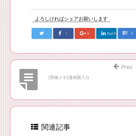
よろしければシェアお願いします
B!
0
!
0
Not Found
Prev
[買物メモ]漫画購入分
関連記事