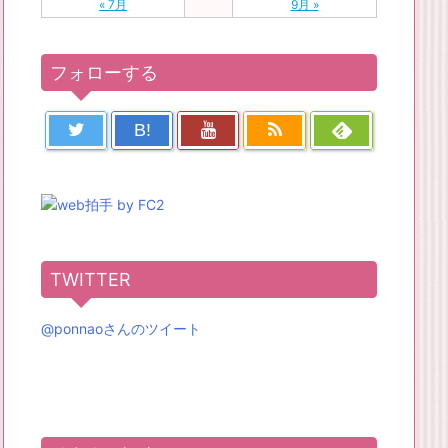
« 7月
9月 »
フォローする
B!
TWITTER
@ponnaoさんのツイート