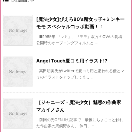
[魔法少女]ぴえろ80’s魔女っ子+ミンキー
モモ スペシャルコラボ動画！！
■1985年 『マミ』、『モモ』双方のOVAの劇場
公開時のオープニングフィルムと ...
Angel Touch夏コミ用イラスト!?
高田明美氏がtwitterで夏コミ用と思われる優とマ
ミのイラストをアップしてまし ...
［ジャニーズ・魔法少女］魅惑の作曲家
マカイノさん
前回の光GENJIの記事で、最後にちょこっと触れ
た作曲家の馬飼野さん。 休日、ニ ...