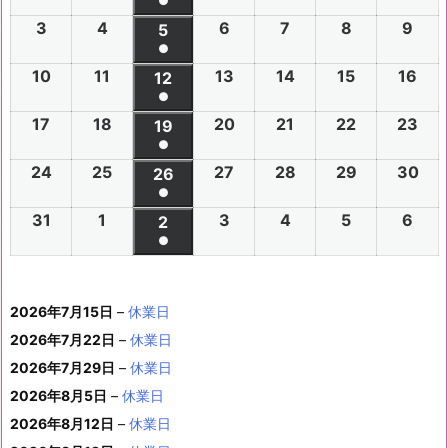
●
0
0
0
0
0
0
0
(1
3
2
4
2
6
2
7
2
8
2
9
2
2
2
5
2
2
2
2
2
2
件
●
0
0
0
0
0
0
6
6
0
6
6
6
6
6
(1
の
10
2
11
2
13
2
14
2
15
2
16
2
2
2
12
2
2
2
2
2
年
年
2
年
年
年
年
年
件
●
イ
0
0
0
0
0
0
6
6
0
6
6
6
6
7
7
6
7
7
8
8
7
(1
の
17
2
18
2
20
2
21
2
22
2
23
2
ベ
2
2
19
2
2
2
2
2
年
年
2
年
年
年
年
月
月
年
月
月
月
月
月
件
●
イ
0
0
0
0
0
0
ン
6
6
0
6
6
6
6
8
8
6
8
8
8
8
2
2
8
3
3
1
2
2
(1
の
24
2
25
2
27
2
28
2
29
2
30
2
ベ
2
2
26
2
2
2
2
2
ト)
年
年
2
年
年
年
年
月
月
年
月
月
月
月
7
8
月
0
1
日
日
9
件
●
イ
0
0
0
0
0
0
ン
6
6
0
6
6
6
6
8
8
6
8
8
8
8
3
4
8
6
7
8
9
日
日
5
日
日
日
(1
の
31
2
1
2
3
2
4
2
5
2
6
2
ベ
2
2
2
2
2
2
2
2
ト)
年
年
2
年
年
年
年
月
月
年
月
月
月
月
日
日
月
日
日
日
日
日
件
●
イ
0
0
0
0
0
0
ン
6
6
0
6
6
6
6
8
8
6
8
8
8
8
1
1
8
1
1
1
1
1
(1
の
ベ
2
2
2
2
2
2
ト)
年
年
2
年
年
年
年
月
月
年
月
月
月
月
0
1
月
3
4
5
6
2
件
イ
ン
6
6
6
6
6
6
8
8
6
8
8
8
8
1
1
8
2
2
2
2
日
日
1
日
日
日
日
日
2026年7月15日
–
休業日
の
ベ
ト)
年
年
年
年
年
年
月
月
年
月
月
月
月
7
8
月
0
1
2
3
9
イ
2026年7月22日
–
休業日
ン
8
9
9
9
9
9
2
2
9
2
2
2
3
日
日
2
日
日
日
日
日
ベ
ト)
2026年7月29日
–
休業日
月
月
月
月
月
月
4
5
月
7
8
9
0
6
ン
3
1
3
4
5
6
2026年8月5日
日
–
日
休業日
2
日
日
日
日
日
ト)
1
日
日
日
日
日
日
2026年8月12日
–
休業日
日