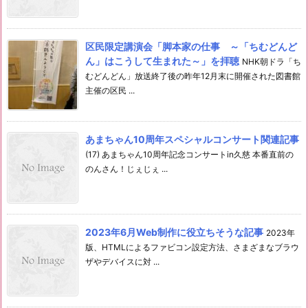
区民限定講演会「脚本家の仕事 ～「ちむどんど
ん」はこうして生まれた～」を拝聴
NHK朝ドラ「ち
むどんどん」放送終了後の昨年12月末に開催された図書館
主催の区民 ...
あまちゃん10周年スペシャルコンサート関連記事
(17) あまちゃん10周年記念コンサートin久慈 本番直前の
のんさん！じぇじぇ ...
2023年6月Web制作に役立ちそうな記事
2023年
版、HTMLによるファビコン設定方法、さまざまなブラウ
ザやデバイスに対 ...