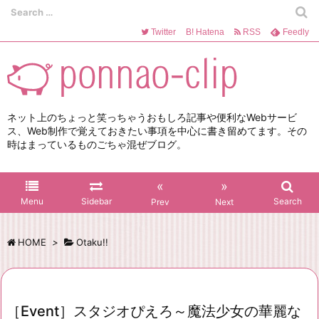
Twitter
B!
Hatena
RSS
Feedly
ネット上のちょっと笑っちゃうおもしろ記事や便利なWebサービ
ス、Web制作で覚えておきたい事項を中心に書き留めてます。その
時はまっているものごちゃ混ぜブログ。
«
»
Menu
Sidebar
Search
Prev
Next
HOME
>
Otaku!!
［Event］スタジオぴえろ～魔法少女の華麗な