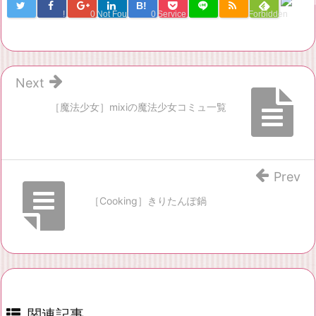
B!
!
0
Not Found
0
Service Una
Forbidden
Next
［魔法少女］mixiの魔法少女コミュ一覧
Prev
［Cooking］きりたんぽ鍋
関連記事