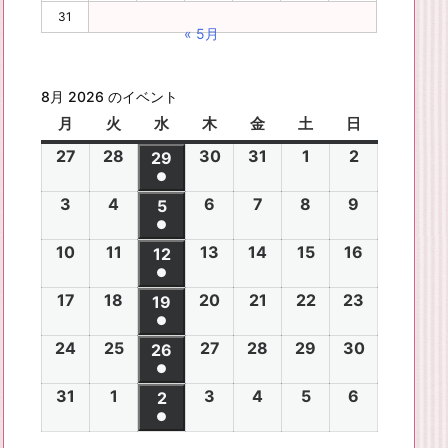
31
« 5月
8月 2026 のイベント
月
月
火
火
水
水
木
木
金
金
土
土
日
日
曜
曜
曜
曜
曜
曜
曜
27
2
28
2
30
2
31
2
1
2
2
2
29
2
日
日
日
日
日
日
日
●
0
0
0
0
0
0
0
(1
3
2
4
2
6
2
7
2
8
2
9
2
2
2
5
2
2
2
2
2
2
件
●
0
0
0
0
0
0
6
6
0
6
6
6
6
6
(1
の
10
2
11
2
13
2
14
2
15
2
16
2
2
2
12
2
2
2
2
2
年
年
2
年
年
年
年
年
件
●
イ
0
0
0
0
0
0
6
6
0
6
6
6
6
7
7
6
7
7
8
8
7
(1
の
17
2
18
2
20
2
21
2
22
2
23
2
ベ
2
2
19
2
2
2
2
2
年
年
2
年
年
年
年
月
月
年
月
月
月
月
月
件
●
イ
0
0
0
0
0
0
ン
6
6
0
6
6
6
6
8
8
6
8
8
8
8
2
2
8
3
3
1
2
2
(1
の
24
2
25
2
27
2
28
2
29
2
30
2
ベ
2
2
26
2
2
2
2
2
ト)
年
年
2
年
年
年
年
月
月
年
月
月
月
月
7
8
月
0
1
日
日
9
件
●
イ
0
0
0
0
0
0
ン
6
6
0
6
6
6
6
8
8
6
8
8
8
8
3
4
8
6
7
8
9
日
日
5
日
日
日
(1
の
31
2
1
2
3
2
4
2
5
2
6
2
ベ
2
2
2
2
2
2
2
2
ト)
年
年
2
年
年
年
年
月
月
年
月
月
月
月
日
日
月
日
日
日
日
日
件
●
イ
0
0
0
0
0
0
ン
6
6
0
6
6
6
6
8
8
6
8
8
8
8
1
1
8
1
1
1
1
1
(1
の
ベ
2
2
2
2
2
2
ト)
年
年
2
年
年
年
年