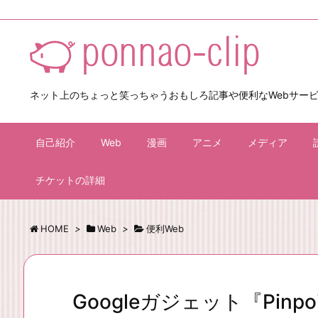
ネット上のちょっと笑っちゃうおもしろ記事や便利なWebサー
自己紹介
Web
漫画
アニメ
メディア
チケットの詳細
HOME
>
Web
>
便利Web
Googleガジェット『Pinpoi