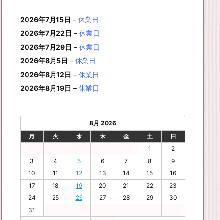
月
月
年
月
月
月
月
0
1
月
3
4
5
6
2
件
イ
ン
6
6
6
6
6
6
8
8
6
8
8
8
8
1
1
8
2
2
2
2
日
日
1
日
日
日
日
日
2026年7月15日
–
休業日
の
ベ
ト)
年
年
年
年
年
年
月
月
年
月
月
月
月
7
8
月
0
1
2
3
9
イ
2026年7月22日
–
休業日
ン
8
9
9
9
9
9
2
2
9
2
2
2
3
日
日
2
日
日
日
日
日
ベ
ト)
2026年7月29日
–
休業日
月
月
月
月
月
月
4
5
月
7
8
9
0
6
ン
3
1
3
4
5
6
2026年8月5日
日
日
–
休業日
2
日
日
日
日
日
ト)
1
日
日
日
日
日
日
2026年8月12日
–
休業日
日
2026年8月19日
–
休業日
8月 2026
月
火
水
木
金
土
日
1
2
3
4
5
6
7
8
9
10
11
12
13
14
15
16
17
18
19
20
21
22
23
24
25
26
27
28
29
30
31