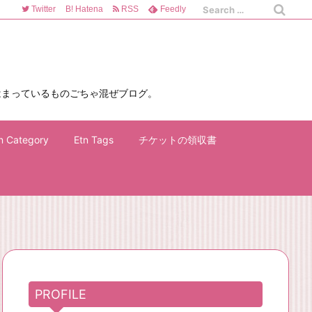
Twitter
B!
Hatena
RSS
Feedly
はまっているものごちゃ混ぜブログ。
n Category
Etn Tags
チケットの領収書
PROFILE