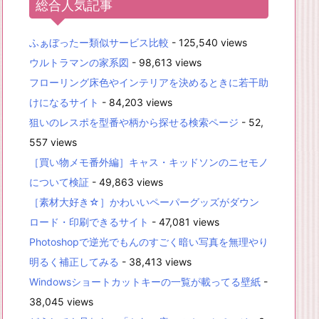
総合人気記事
ふぁぼったー類似サービス比較
- 125,540 views
ウルトラマンの家系図
- 98,613 views
フローリング床色やインテリアを決めるときに若干助
けになるサイト
- 84,203 views
狙いのレスポを型番や柄から探せる検索ページ
- 52,
557 views
［買い物メモ番外編］キャス・キッドソンのニセモノ
について検証
- 49,863 views
［素材大好き☆］かわいいペーパーグッズがダウン
ロード・印刷できるサイト
- 47,081 views
Photoshopで逆光でもんのすごく暗い写真を無理やり
明るく補正してみる
- 38,413 views
Windowsショートカットキーの一覧が載ってる壁紙
-
38,045 views