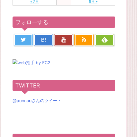
« 7月
9月 »
フォローする
B!
TWITTER
@ponnaoさんのツイート