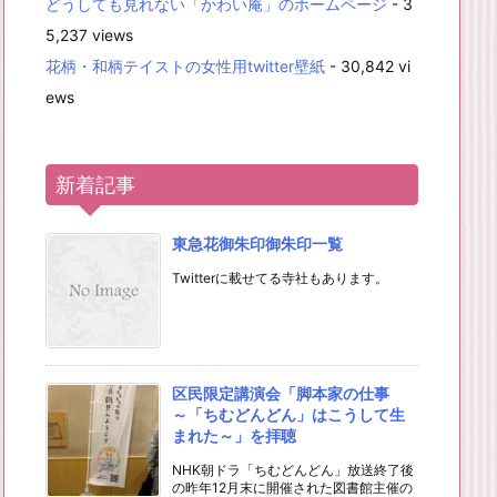
どうしても見れない「かわい庵」のホームページ
- 3
5,237 views
花柄・和柄テイストの女性用twitter壁紙
- 30,842 vi
ews
新着記事
東急花御朱印御朱印一覧
Twitterに載せてる寺社もあります。
区民限定講演会「脚本家の仕事
～「ちむどんどん」はこうして生
まれた～」を拝聴
NHK朝ドラ「ちむどんどん」放送終了後
の昨年12月末に開催された図書館主催の