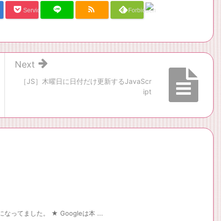
Service Una
Forbidden
Next
［JS］木曜日に日付だけ更新するJavaScr
ipt
ってました。 ★ Googleは本 ...