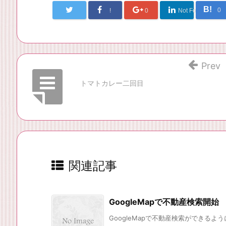
B!
0
!
0
Not Found
Prev
トマトカレー二回目
関連記事
GoogleMapで不動産検索開始
GoogleMapで不動産検索ができるようにな