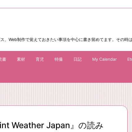
ビス、Web制作で覚えておきたい事項を中心に書き留めてます。その時
読書
素材
育児
特撮
日記
My Calendar
Et
nt Weather Japan』の読み