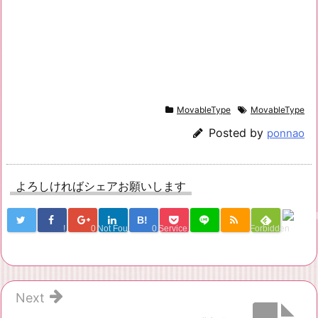
MovableType
MovableType
Posted by
ponnao
よろしければシェアお願いします
B!
!
0
Not Found
0
Service Una
Forbidden
Next