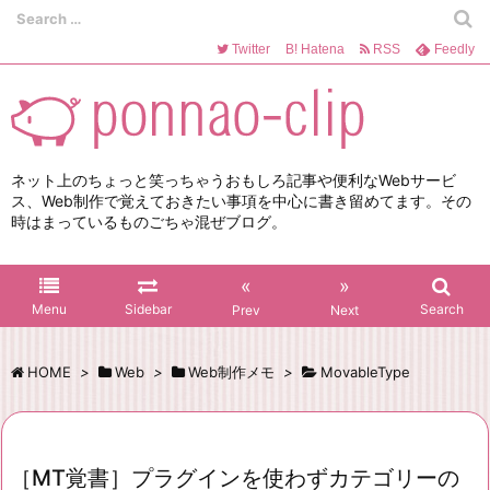
Twitter
B!
Hatena
RSS
Feedly
ネット上のちょっと笑っちゃうおもしろ記事や便利なWebサービ
ス、Web制作で覚えておきたい事項を中心に書き留めてます。その
時はまっているものごちゃ混ぜブログ。
«
»
Menu
Sidebar
Search
Prev
Next
HOME
>
Web
>
Web制作メモ
>
MovableType
［MT覚書］プラグインを使わずカテゴリーの