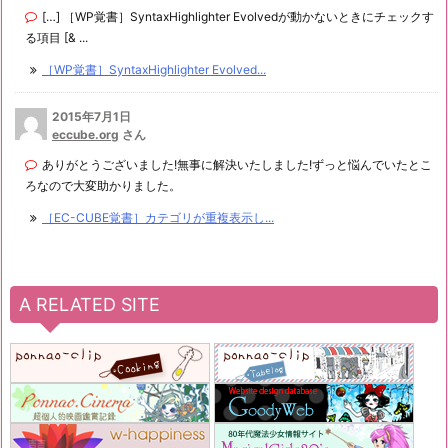
[…] ［WP覚書］SyntaxHighlighter Evolvedが動かないときにチェックす
る項目 [& ...
［WP覚書］SyntaxHighlighter Evolved...
2015年7月1日
eccube.org
さん
ありがとうございました!無事に解決いたしました!ずっと悩んでいたとこ
ろなので大変助かりました。
［EC-CUBE覚書］カテゴリが重複表示し...
A RELATED SITE