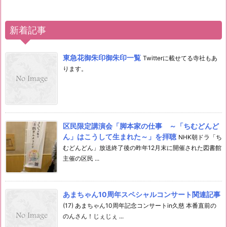
新着記事
東急花御朱印御朱印一覧
Twitterに載せてる寺社もあ
ります。
区民限定講演会「脚本家の仕事 ～「ちむどんど
ん」はこうして生まれた～」を拝聴
NHK朝ドラ「ち
むどんどん」放送終了後の昨年12月末に開催された図書館
主催の区民 ...
あまちゃん10周年スペシャルコンサート関連記事
(17) あまちゃん10周年記念コンサートin久慈 本番直前の
のんさん！じぇじぇ ...