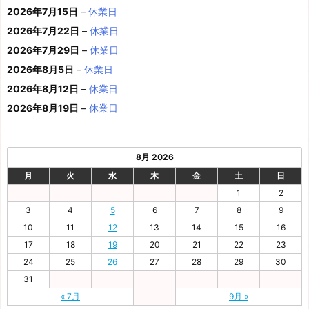
8
8
6
8
8
8
8
1
1
8
2
2
2
2
日
日
1
日
日
日
日
日
2026年7月15日
–
休業日
の
ベ
ト)
年
年
年
年
年
年
月
月
年
月
月
月
月
7
8
月
0
1
2
3
9
イ
2026年7月22日
–
休業日
ン
8
9
9
9
9
9
2
2
9
2
2
2
3
日
日
2
日
日
日
日
日
ベ
ト)
2026年7月29日
–
休業日
月
月
月
月
月
月
4
5
月
7
8
9
0
6
ン
3
1
3
4
5
6
2026年8月5日
日
–
日
休業日
2
日
日
日
日
日
ト)
1
日
日
日
日
日
日
2026年8月12日
–
休業日
日
2026年8月19日
–
休業日
8月 2026
月
火
水
木
金
土
日
1
2
3
4
5
6
7
8
9
10
11
12
13
14
15
16
17
18
19
20
21
22
23
24
25
26
27
28
29
30
31
« 7月
9月 »