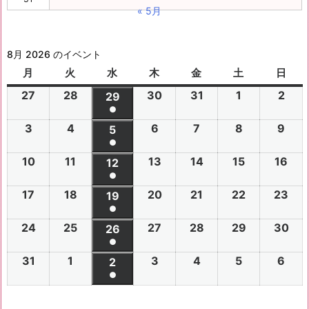
« 5月
8月 2026 のイベント
月
月
火
火
水
水
木
木
金
金
土
土
日
日
曜
曜
曜
曜
曜
曜
曜
27
2
28
2
30
2
31
2
1
2
2
2
29
2
日
日
日
日
日
日
日
●
0
0
0
0
0
0
0
(1
3
2
4
2
6
2
7
2
8
2
9
2
2
2
5
2
2
2
2
2
2
件
●
0
0
0
0
0
0
6
6
0
6
6
6
6
6
(1
の
10
2
11
2
13
2
14
2
15
2
16
2
2
2
12
2
2
2
2
2
年
年
2
年
年
年
年
年
件
●
イ
0
0
0
0
0
0
6
6
0
6
6
6
6
7
7
6
7
7
8
8
7
(1
の
17
2
18
2
20
2
21
2
22
2
23
2
ベ
2
2
19
2
2
2
2
2
年
年
2
年
年
年
年
月
月
年
月
月
月
月
月
件
●
イ
0
0
0
0
0
0
ン
6
6
0
6
6
6
6
8
8
6
8
8
8
8
2
2
8
3
3
1
2
2
(1
の
24
2
25
2
27
2
28
2
29
2
30
2
ベ
2
2
26
2
2
2
2
2
ト)
年
年
2
年
年
年
年
月
月
年
月
月
月
月
7
8
月
0
1
日
日
9
件
●
イ
0
0
0
0
0
0
ン
6
6
0
6
6
6
6
8
8
6
8
8
8
8
3
4
8
6
7
8
9
日
日
5
日
日
日
(1
の
31
2
1
2
3
2
4
2
5
2
6
2
ベ
2
2
2
2
2
2
2
2
ト)
年
年
2
年
年
年
年
月
月
年
月
月
月
月
日
日
月
日
日
日
日
日
件
●
イ
0
0
0
0
0
0
ン
6
6
0
6
6
6
6
8
8
6
8
8
8
8
1
1
8
1
1
1
1
1
(1
の
ベ
2
2
2
2
2
2
ト)
年
年
2
年
年
年
年
月
月
年
月
月
月
月
0
1
月
3
4
5
6
2
件