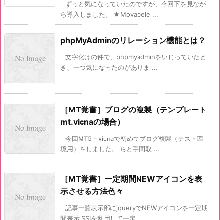
ずっと気になっていたのですが、今回下を見なが
ら導入しました。 ★Movabele ...
phpMyAdminのリレーション機能とは？
文字化けの件で、phpmyadminをいじっていたと
き、一つ気になったのがありま ...
［MT覚書］ブログの複製（テンプレート
mt.vicnaの場合）
今回MT5＋vicnaで初めてブログ複製（テスト環
境用）をしました。 ちと手間取 ...
［MT覚書］一定期間NEWアイコンを表
示させる方法色々
記事一覧表示部にjqueryでNEWアイコンを一定期
間表示 SSIを利用して一定 ...