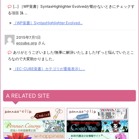
[…] ［WP覚書］SyntaxHighlighter Evolvedが動かないときにチェックす
る項目 [& ...
［WP覚書］SyntaxHighlighter Evolved...
2015年7月1日
eccube.org
さん
ありがとうございました!無事に解決いたしました!ずっと悩んでいたとこ
ろなので大変助かりました。
［EC-CUBE覚書］カテゴリが重複表示し...
A RELATED SITE