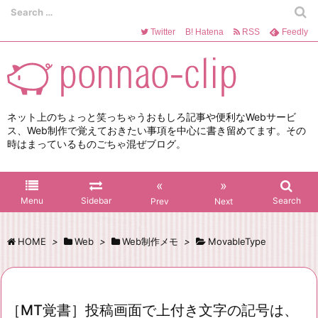
Twitter
B!
Hatena
RSS
Feedly
ネット上のちょっと笑っちゃうおもしろ記事や便利なWebサービ
ス、Web制作で覚えておきたい事項を中心に書き留めてます。その
時はまっているものごちゃ混ぜブログ。
«
»
Menu
Sidebar
Search
Prev
Next
HOME
>
Web
>
Web制作メモ
>
MovableType
［MT覚書］投稿画面で上付き文字の記号は、