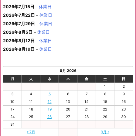
イ
ン
6
6
6
6
6
6
8
8
6
8
8
8
8
1
1
8
2
2
2
2
日
日
1
日
日
日
日
日
2026年7月15日
–
休業日
の
ベ
ト)
年
年
年
年
年
年
月
月
年
月
月
月
月
7
8
月
0
1
2
3
9
イ
2026年7月22日
–
休業日
ン
8
9
9
9
9
9
2
2
9
2
2
2
3
日
日
2
日
日
日
日
日
ベ
ト)
2026年7月29日
–
休業日
月
月
月
月
月
月
4
5
月
7
8
9
0
6
ン
3
1
3
4
5
6
2026年8月5日
日
–
日
休業日
2
日
日
日
日
日
ト)
1
日
日
日
日
日
日
2026年8月12日
–
休業日
日
2026年8月19日
–
休業日
8月 2026
月
火
水
木
金
土
日
1
2
3
4
5
6
7
8
9
10
11
12
13
14
15
16
17
18
19
20
21
22
23
24
25
26
27
28
29
30
31
« 7月
9月 »