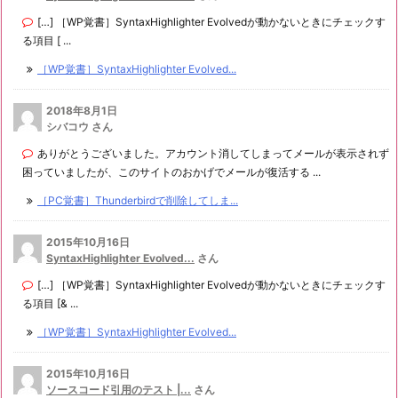
[…] ［WP覚書］SyntaxHighlighter Evolvedが動かないときにチェックす
る項目 [ ...
［WP覚書］SyntaxHighlighter Evolved...
2018年8月1日
シバコウ さん
ありがとうございました。アカウント消してしまってメールが表示されず
困っていましたが、このサイトのおかげでメールが復活する ...
［PC覚書］Thunderbirdで削除してしま...
2015年10月16日
SyntaxHighlighter Evolved...
さん
[…] ［WP覚書］SyntaxHighlighter Evolvedが動かないときにチェックす
る項目 [& ...
［WP覚書］SyntaxHighlighter Evolved...
2015年10月16日
ソースコード引用のテスト |...
さん