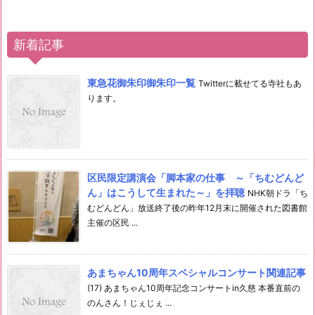
新着記事
東急花御朱印御朱印一覧
Twitterに載せてる寺社もあ
ります。
区民限定講演会「脚本家の仕事 ～「ちむどんど
ん」はこうして生まれた～」を拝聴
NHK朝ドラ「ち
むどんどん」放送終了後の昨年12月末に開催された図書館
主催の区民 ...
あまちゃん10周年スペシャルコンサート関連記事
(17) あまちゃん10周年記念コンサートin久慈 本番直前の
のんさん！じぇじぇ ...