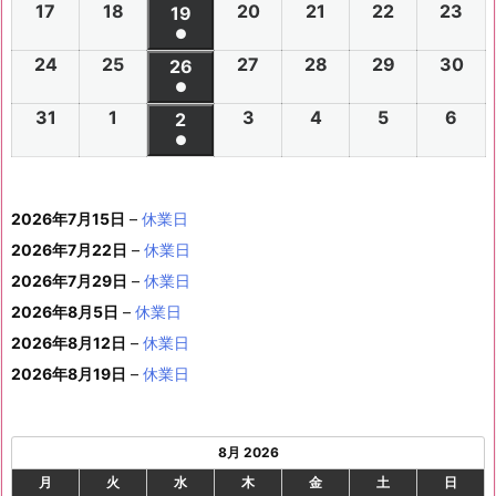
(1
の
17
2
18
2
20
2
21
2
22
2
23
2
ベ
2
2
19
2
2
2
2
2
年
年
2
年
年
年
年
月
月
年
月
月
月
月
月
件
●
イ
0
0
0
0
0
0
ン
6
6
0
6
6
6
6
8
8
6
8
8
8
8
2
2
8
3
3
1
2
2
(1
の
24
2
25
2
27
2
28
2
29
2
30
2
ベ
2
2
26
2
2
2
2
2
ト)
年
年
2
年
年
年
年
月
月
年
月
月
月
月
7
8
月
0
1
日
日
9
件
●
イ
0
0
0
0
0
0
ン
6
6
0
6
6
6
6
8
8
6
8
8
8
8
3
4
8
6
7
8
9
日
日
5
日
日
日
(1
の
31
2
1
2
3
2
4
2
5
2
6
2
ベ
2
2
2
2
2
2
2
2
ト)
年
年
2
年
年
年
年
月
月
年
月
月
月
月
日
日
月
日
日
日
日
日
件
●
イ
0
0
0
0
0
0
ン
6
6
0
6
6
6
6
8
8
6
8
8
8
8
1
1
8
1
1
1
1
1
(1
の
ベ
2
2
2
2
2
2
ト)
年
年
2
年
年
年
年
月
月
年
月
月
月
月
0
1
月
3
4
5
6
2
件
イ
ン
6
6
6
6
6
6
8
8
6
8
8
8
8
1
1
8
2
2
2
2
日
日
1
日
日
日
日
日
2026年7月15日
–
休業日
の
ベ
ト)
年
年
年
年
年
年
月
月
年
月
月
月
月
7
8
月
0
1
2
3
9
イ
2026年7月22日
–
休業日
ン
8
9
9
9
9
9
2
2
9
2
2
2
3
日
日
2
日
日
日
日
日
ベ
ト)
2026年7月29日
–
休業日
月
月
月
月
月
月
4
5
月
7
8
9
0
6
ン
3
1
3
4
5
6
2026年8月5日
日
–
日
休業日
2
日
日
日
日
日
ト)
1
日
日
日
日
日
日
2026年8月12日
–
休業日
日
2026年8月19日
–
休業日
8月 2026
月
火
水
木
金
土
日