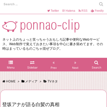
Twitter
B!
Hatena
RSS
Feedly
ネット上のちょっと笑っちゃうおもしろ記事や便利なWebサービ
ス、Web制作で覚えておきたい事項を中心に書き留めてます。その
時はまっているものごちゃ混ぜブログ。
«
»
Menu
Sidebar
Search
Prev
Next
HOME
>
メディア
>
TVネタ
登坂アナが語る白髪の真相