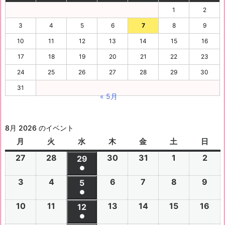
1
2
3
4
5
6
7
8
9
10
11
12
13
14
15
16
17
18
19
20
21
22
23
24
25
26
27
28
29
30
31
« 5月
8月 2026 のイベント
月
月
火
火
水
水
木
木
金
金
土
土
日
日
曜
曜
曜
曜
曜
曜
曜
27
2
28
2
30
2
31
2
1
2
2
2
29
2
日
日
日
日
日
日
日
●
0
0
0
0
0
0
0
(1
3
2
4
2
6
2
7
2
8
2
9
2
2
2
5
2
2
2
2
2
2
件
●
0
0
0
0
0
0
6
6
0
6
6
6
6
6
(1
の
10
2
11
2
13
2
14
2
15
2
16
2
2
2
12
2
2
2
2
2
年
年
2
年
年
年
年
年
件
●
イ
0
0
0
0
0
0
6
6
0
6
6
6
6
7
7
6
7
7
8
8
7