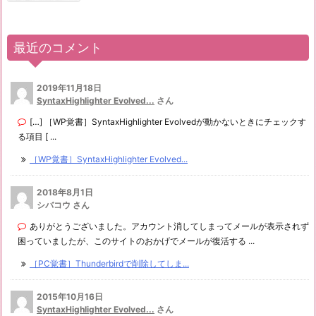
最近のコメント
2019年11月18日
SyntaxHighlighter Evolved...
さん
[…] ［WP覚書］SyntaxHighlighter Evolvedが動かないときにチェックす
る項目 [ ...
［WP覚書］SyntaxHighlighter Evolved...
2018年8月1日
シバコウ さん
ありがとうございました。アカウント消してしまってメールが表示されず
困っていましたが、このサイトのおかげでメールが復活する ...
［PC覚書］Thunderbirdで削除してしま...
2015年10月16日
SyntaxHighlighter Evolved...
さん