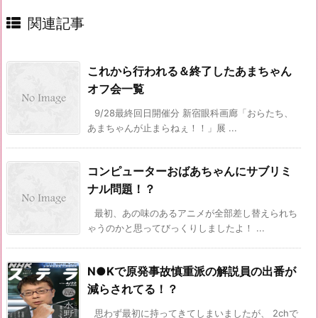
関連記事
これから行われる＆終了したあまちゃん
オフ会一覧
9/28最終回日開催分 新宿眼科画廊「おらたち、
あまちゃんが止まらねぇ！！」展 ...
コンピューターおばあちゃんにサブリミ
ナル問題！？
最初、あの味のあるアニメが全部差し替えられち
ゃうのかと思ってびっくりしましたよ！ ...
N●Kで原発事故慎重派の解説員の出番が
減らされてる！？
思わず最初に持ってきてしまいましたが、 2chで