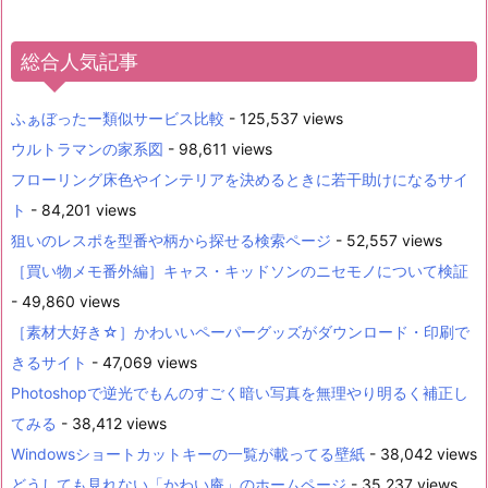
総合人気記事
ふぁぼったー類似サービス比較
- 125,537 views
ウルトラマンの家系図
- 98,611 views
フローリング床色やインテリアを決めるときに若干助けになるサイ
ト
- 84,201 views
狙いのレスポを型番や柄から探せる検索ページ
- 52,557 views
［買い物メモ番外編］キャス・キッドソンのニセモノについて検証
- 49,860 views
［素材大好き☆］かわいいペーパーグッズがダウンロード・印刷で
きるサイト
- 47,069 views
Photoshopで逆光でもんのすごく暗い写真を無理やり明るく補正し
てみる
- 38,412 views
Windowsショートカットキーの一覧が載ってる壁紙
- 38,042 views
どうしても見れない「かわい庵」のホームページ
- 35,237 views