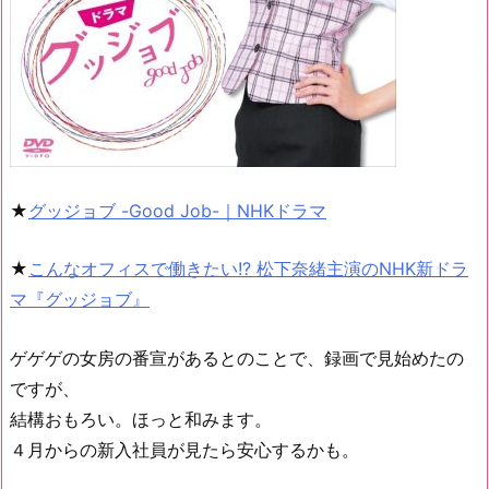
★
グッジョブ -Good Job-｜NHKドラマ
★
こんなオフィスで働きたい!? 松下奈緒主演のNHK新ドラ
マ『グッジョブ』
ゲゲゲの女房の番宣があるとのことで、録画で見始めたの
ですが、
結構おもろい。ほっと和みます。
４月からの新入社員が見たら安心するかも。