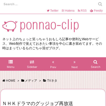
Twitter
B!
Hatena
RSS
Feedly
ネット上のちょっと笑っちゃうおもしろ記事や便利なWebサービ
ス、Web制作で覚えておきたい事項を中心に書き留めてます。その
時はまっているものごちゃ混ぜブログ。
«
»
Menu
Sidebar
Search
Prev
Next
HOME
>
メディア
>
TVネタ
ＮＨＫドラマのグッジョブ再放送