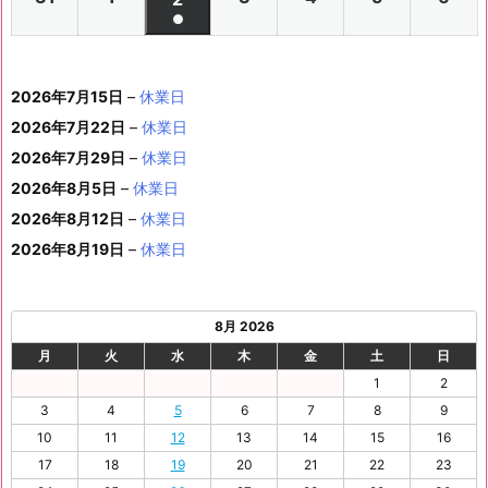
年
年
2
年
年
年
年
月
月
年
月
月
月
月
日
日
月
日
日
日
日
日
件
●
イ
0
0
0
0
0
0
ン
6
6
0
6
6
6
6
8
8
6
8
8
8
8
1
1
8
1
1
1
1
1
(1
の
ベ
2
2
2
2
2
2
ト)
年
年
2
年
年
年
年
月
月
年
月
月
月
月
0
1
月
3
4
5
6
2
件
イ
ン
6
6
6
6
6
6
8
8
6
8
8
8
8
1
1
8
2
2
2
2
日
日
1
日
日
日
日
日
2026年7月15日
–
休業日
の
ベ
ト)
年
年
年
年
年
年
月
月
年
月
月
月
月
7
8
月
0
1
2
3
9
イ
2026年7月22日
–
休業日
ン
8
9
9
9
9
9
2
2
9
2
2
2
3
日
日
2
日
日
日
日
日
ベ
ト)
2026年7月29日
–
休業日
月
月
月
月
月
月
4
5
月
7
8
9
0
6
ン
3
1
3
4
5
6
2026年8月5日
日
–
日
休業日
2
日
日
日
日
日
ト)
1
日
日
日
日
日
日
2026年8月12日
–
休業日
日
2026年8月19日
–
休業日
8月 2026
月
火
水
木
金
土
日
1
2
3
4
5
6
7
8
9
10
11
12
13
14
15
16
17
18
19
20
21
22
23