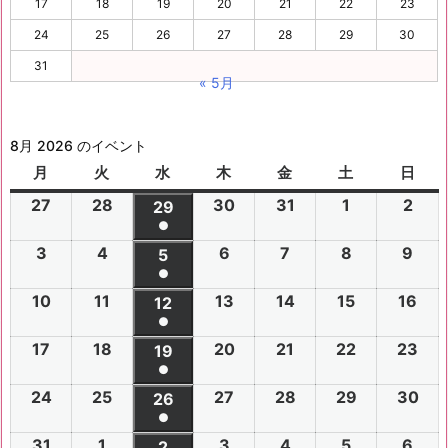
17
18
19
20
21
22
23
24
25
26
27
28
29
30
31
« 5月
8月 2026 のイベント
月
月
火
火
水
水
木
木
金
金
土
土
日
日
曜
曜
曜
曜
曜
曜
曜
27
2
28
2
30
2
31
2
1
2
2
2
29
2
日
日
日
日
日
日
日
●
0
0
0
0
0
0
0
(1
3
2
4
2
6
2
7
2
8
2
9
2
2
2
5
2
2
2
2
2
2
件
●
0
0
0
0
0
0
6
6
0
6
6
6
6
6
(1
の
10
2
11
2
13
2
14
2
15
2
16
2
2
2
12
2
2
2
2
2
年
年
2
年
年
年
年
年
件
●
イ
0
0
0
0
0
0
6
6
0
6
6
6
6
7
7
6
7
7
8
8
7
(1
の
17
2
18
2
20
2
21
2
22
2
23
2
ベ
2
2
19
2
2
2
2
2
年
年
2
年
年
年
年
月
月
年
月
月
月
月
月
件
●
イ
0
0
0
0
0
0
ン
6
6
0
6
6
6
6
8
8
6
8
8
8
8
2
2
8
3
3
1
2
2
(1
の
24
2
25
2
27
2
28
2
29
2
30
2
ベ
2
2
26
2
2
2
2
2
ト)
年
年
2
年
年
年
年
月
月
年
月
月
月
月
7
8
月
0
1
日
日
9
件
●
イ
0
0
0
0
0
0
ン
6
6
0
6
6
6
6
8
8
6
8
8
8
8
3
4
8
6
7
8
9
日
日
5
日
日
日
(1
の
31
2
1
2
3
2
4
2
5
2
6
2
ベ
2
2
2
2
2
2
2
2
ト)