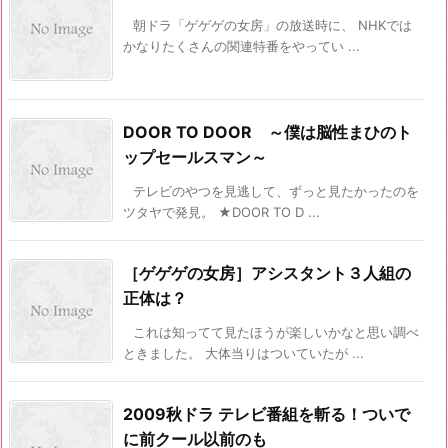
朝ドラ「ゲゲゲの女房」の放送時に、 NHKでは
かなりたくさんの関連特番をやってい ...
DOOR TO DOOR ～僕は脳性まひのト
ップセールスマン～
テレビのやつを見逃して、ずっと見たかったのを
ツタヤで発見。 ★DOOR TO D ...
［ゲゲゲの女房］アシスタント３人組の
正体は？
これは知ってて見たほうが楽しいかなと思い調べ
ときました。 大体当りはついていたが ...
2009秋ドラ テレビ番組を斬る！ついで
に前クール以前のも