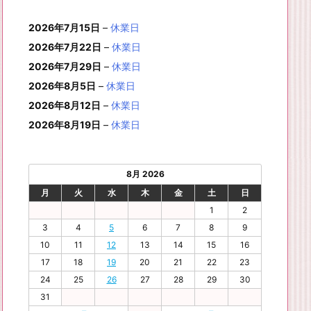
月
月
年
月
月
月
月
0
1
月
3
4
5
6
2
件
イ
ン
6
6
6
6
6
6
8
8
6
8
8
8
8
1
1
8
2
2
2
2
日
日
1
日
日
日
日
日
2026年7月15日
–
休業日
の
ベ
ト)
年
年
年
年
年
年
月
月
年
月
月
月
月
7
8
月
0
1
2
3
9
イ
2026年7月22日
–
休業日
ン
8
9
9
9
9
9
2
2
9
2
2
2
3
日
日
2
日
日
日
日
日
ベ
ト)
2026年7月29日
–
休業日
月
月
月
月
月
月
4
5
月
7
8
9
0
6
ン
3
1
3
4
5
6
2026年8月5日
日
日
–
休業日
2
日
日
日
日
日
ト)
1
日
日
日
日
日
日
2026年8月12日
–
休業日
日
2026年8月19日
–
休業日
8月 2026
月
火
水
木
金
土
日
1
2
3
4
5
6
7
8
9
10
11
12
13
14
15
16
17
18
19
20
21
22
23
24
25
26
27
28
29
30
31