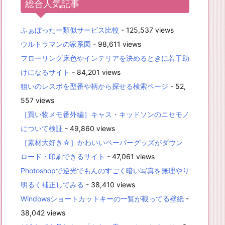
総合人気記事
ふぁぼったー類似サービス比較
- 125,537 views
ウルトラマンの家系図
- 98,611 views
フローリング床色やインテリアを決めるときに若干助
けになるサイト
- 84,201 views
狙いのレスポを型番や柄から探せる検索ページ
- 52,
557 views
［買い物メモ番外編］キャス・キッドソンのニセモノ
について検証
- 49,860 views
［素材大好き☆］かわいいペーパーグッズがダウン
ロード・印刷できるサイト
- 47,061 views
Photoshopで逆光でもんのすごく暗い写真を無理やり
明るく補正してみる
- 38,410 views
Windowsショートカットキーの一覧が載ってる壁紙
-
38,042 views