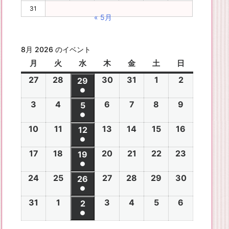
31
« 5月
8月 2026 のイベント
月
月
火
火
水
水
木
木
金
金
土
土
日
日
曜
曜
曜
曜
曜
曜
曜
27
2
28
2
30
2
31
2
1
2
2
2
29
2
日
日
日
日
日
日
日
●
0
0
0
0
0
0
0
(1
3
2
4
2
6
2
7
2
8
2
9
2
2
2
5
2
2
2
2
2
2
件
●
0
0
0
0
0
0
6
6
0
6
6
6
6
6
(1
の
10
2
11
2
13
2
14
2
15
2
16
2
2
2
12
2
2
2
2
2
年
年
2
年
年
年
年
年
件
●
イ
0
0
0
0
0
0
6
6
0
6
6
6
6
7
7
6
7
7
8
8
7
(1
の
17
2
18
2
20
2
21
2
22
2
23
2
ベ
2
2
19
2
2
2
2
2
年
年
2
年
年
年
年
月
月
年
月
月
月
月
月
件
●
イ
0
0
0
0
0
0
ン
6
6
0
6
6
6
6
8
8
6
8
8
8
8
2
2
8
3
3
1
2
2
(1
の
24
2
25
2
27
2
28
2
29
2
30
2
ベ
2
2
26
2
2
2
2
2
ト)
年
年
2
年
年
年
年
月
月
年
月
月
月
月
7
8
月
0
1
日
日
9
件
●
イ
0
0
0
0
0
0
ン
6
6
0
6
6
6
6
8
8
6
8
8
8
8
3
4
8
6
7
8
9
日
日
5
日
日
日
(1
の
31
2
1
2
3
2
4
2
5
2
6
2
ベ
2
2
2
2
2
2
2
2
ト)
年
年
2
年
年
年
年
月
月
年
月
月
月
月
日
日
月
日
日
日
日
日
件
●
イ
0
0
0
0
0
0
ン
6
6
0
6
6
6
6
8
8
6
8
8
8
8
1
1
8
1
1
1
1
1
(1
の
ベ
2
2
2
2
2
2
ト)
年
年
2
年
年
年
年