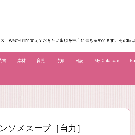
ビス、Web制作で覚えておきたい事項を中心に書き留めてます。その時
読書
素材
育児
特撮
日記
My Calendar
Et
ンソメスープ［自力］