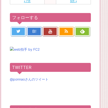
« 7月
9月 »
フォローする
B!
TWITTER
@ponnaoさんのツイート