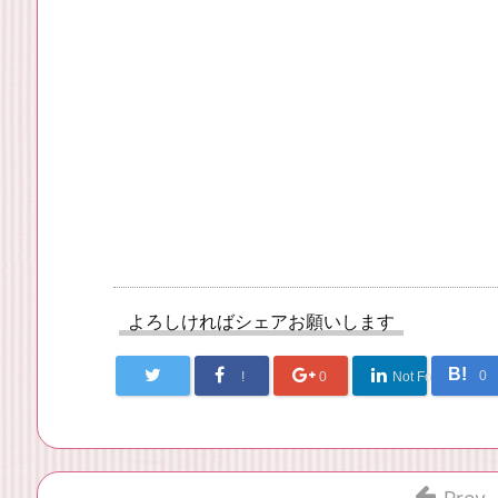
よろしければシェアお願いします
B!
0
!
0
Not Found