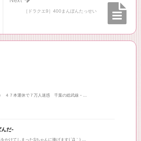
Next
［ドラクエ9］400まんぼんたっせい
４７本運休で７万人迷惑 千葉の総武線 - ...
ぱんだ-
けてしまったSちゃんに捧げます(´Д｀) ...