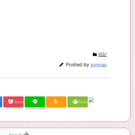
日記
Posted by
ponnao
Service Una
Forbidden