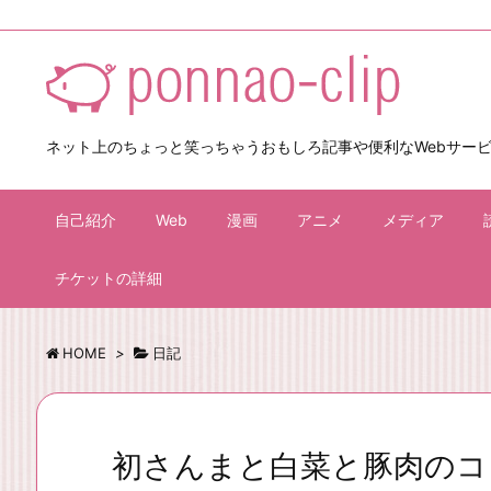
ネット上のちょっと笑っちゃうおもしろ記事や便利なWebサー
自己紹介
Web
漫画
アニメ
メディア
チケットの詳細
HOME
>
日記
初さんまと白菜と豚肉のコ