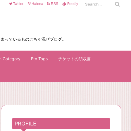
Twitter
B!
Hatena
RSS
Feedly
はまっているものごちゃ混ぜブログ。
n Category
Etn Tags
チケットの領収書
PROFILE