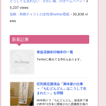
どうしても見れない「かわい庵」のホームページ
- 3
5,237 views
花柄・和柄テイストの女性用twitter壁紙
- 30,838 vi
ews
新着記事
東急花御朱印御朱印一覧
Twitterに載せてる寺社もあります。
区民限定講演会「脚本家の仕事
～「ちむどんどん」はこうして生
まれた～」を拝聴
NHK朝ドラ「ちむどんどん」放送終了後
の昨年12月末に開催された図書館主催の