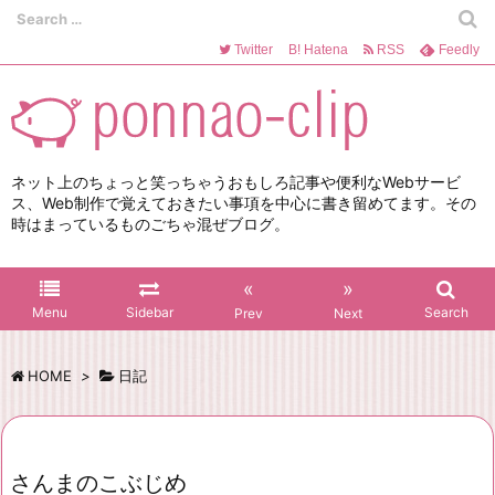
Twitter
B!
Hatena
RSS
Feedly
ネット上のちょっと笑っちゃうおもしろ記事や便利なWebサービ
ス、Web制作で覚えておきたい事項を中心に書き留めてます。その
時はまっているものごちゃ混ぜブログ。
«
»
Menu
Sidebar
Search
Prev
Next
HOME
>
日記
さんまのこぶじめ