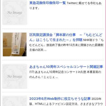
東急花御朱印御朱印一覧
Twitterに載せてる寺社もあ
ります。
区民限定講演会「脚本家の仕事 ～「ちむどんど
ん」はこうして生まれた～」を拝聴
NHK朝ドラ「ち
むどんどん」放送終了後の昨年12月末に開催された図書館
主催の区民 ...
あまちゃん10周年スペシャルコンサート関連記事
(17) あまちゃん10周年記念コンサートin久慈 本番直前の
のんさん！じぇじぇ ...
2023年6月Web制作に役立ちそうな記事
2023年
版、HTMLによるファビコン設定方法、さまざまなブラウ