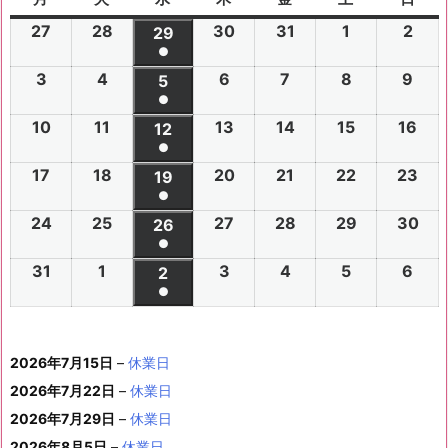
曜
曜
曜
曜
曜
曜
曜
27
2
28
2
30
2
31
2
1
2
2
2
29
2
日
日
日
日
日
日
日
●
0
0
0
0
0
0
0
(1
3
2
4
2
6
2
7
2
8
2
9
2
2
2
5
2
2
2
2
2
2
件
●
0
0
0
0
0
0
6
6
0
6
6
6
6
6
(1
の
10
2
11
2
13
2
14
2
15
2
16
2
2
2
12
2
2
2
2
2
年
年
2
年
年
年
年
年
件
●
イ
0
0
0
0
0
0
6
6
0
6
6
6
6
7
7
6
7
7
8
8
7
(1
の
17
2
18
2
20
2
21
2
22
2
23
2
ベ
2
2
19
2
2
2
2
2
年
年
2
年
年
年
年
月
月
年
月
月
月
月
月
件
●
イ
0
0
0
0
0
0
ン
6
6
0
6
6
6
6
8
8
6
8
8
8
8
2
2
8
3
3
1
2
2
(1
の
24
2
25
2
27
2
28
2
29
2
30
2
ベ
2
2
26
2
2
2
2
2
ト)
年
年
2
年
年
年
年
月
月
年
月
月
月
月
7
8
月
0
1
日
日
9
件
●
イ
0
0
0
0
0
0
ン
6
6
0
6
6
6
6
8
8
6
8
8
8
8
3
4
8
6
7
8
9
日
日
5
日
日
日
(1
の
31
2
1
2
3
2
4
2
5
2
6
2
ベ
2
2
2
2
2
2
2
2
ト)
年
年
2
年
年
年
年
月
月
年
月
月
月
月
日
日
月
日
日
日
日
日
件
●
イ
0
0
0
0
0
0
ン
6
6
0
6
6
6
6
8
8
6
8
8
8
8
1
1
8
1
1
1
1
1
(1
の
ベ
2
2
2
2
2
2
ト)
年
年
2
年
年
年
年
月
月
年
月
月
月
月
0
1
月
3
4
5
6
2
件
イ
ン
6
6
6
6
6
6
8
8
6
8
8
8
8
1
1
8
2
2
2
2
日
日
1
日
日
日
日
日
2026年7月15日
–
休業日
の
ベ
ト)
年
年
年
年
年
年
月
月
年
月
月
月
月
7
8
月
0
1
2
3
9
イ
2026年7月22日
–
休業日
ン
8
9
9
9
9
9
2
2
9
2
2
2
3
日
日
2
日
日
日
日
日
ベ
ト)
2026年7月29日
–
休業日
月
月
月
月
月
月
4
5
月
7
8
9
0
6
ン
3
1
3
4
5
6
2026年8月5日
–
休業日