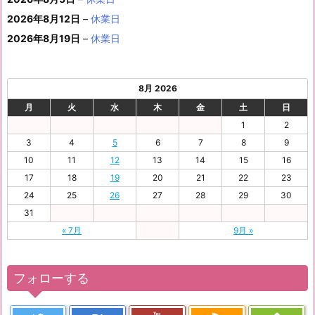
日
日
2
日
日
日
日
日
ト)
1
日
日
日
日
日
日
2026年8月12日
–
休業日
日
2026年8月19日
–
休業日
8月 2026
月
火
水
木
金
土
日
1
2
3
4
5
6
7
8
9
10
11
12
13
14
15
16
17
18
19
20
21
22
23
24
25
26
27
28
29
30
31
« 7月
9月 »
フォローする