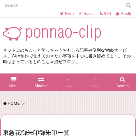
Twitter
B!
Hatena
RSS
Feedly
ネット上のちょっと笑っちゃうおもしろ記事や便利なWebサービ
ス、Web制作で覚えておきたい事項を中心に書き留めてます。その
時はまっているものごちゃ混ぜブログ。
«
»
Menu
Sidebar
Search
Prev
Next
HOME
>
東急花御朱印御朱印一覧