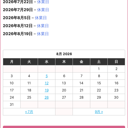
イ
2026年7月22日
–
休業日
ン
8
9
9
9
9
9
2
2
9
2
2
2
3
日
日
2
日
日
日
日
日
ベ
ト)
2026年7月29日
–
休業日
月
月
月
月
月
月
4
5
月
7
8
9
0
6
ン
3
1
3
4
5
6
2026年8月5日
日
–
日
休業日
2
日
日
日
日
日
ト)
1
日
日
日
日
日
日
2026年8月12日
–
休業日
日
2026年8月19日
–
休業日
8月 2026
月
火
水
木
金
土
日
1
2
3
4
5
6
7
8
9
10
11
12
13
14
15
16
17
18
19
20
21
22
23
24
25
26
27
28
29
30
31
« 7月
9月 »