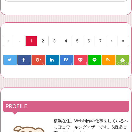
«
‹
1
2
3
4
5
6
7
›
»
B!
!
0
!
7
!
Forbidden
PROFILE
横浜在住。Web制作の仕事をしているへ
っぽこワーキングマザーです。6歳児に