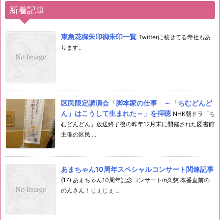
新着記事
東急花御朱印御朱印一覧
Twitterに載せてる寺社もあ
ります。
区民限定講演会「脚本家の仕事 ～「ちむどんど
ん」はこうして生まれた～」を拝聴
NHK朝ドラ「ち
むどんどん」放送終了後の昨年12月末に開催された図書館
主催の区民 ...
あまちゃん10周年スペシャルコンサート関連記事
(17) あまちゃん10周年記念コンサートin久慈 本番直前の
のんさん！じぇじぇ ...