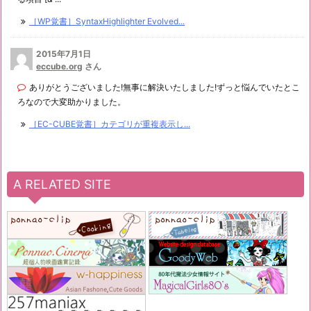
［WP覚書］SyntaxHighlighter Evolved...
2015年7月1日
eccube.org
さん
ありがとうございました!無事に解決いたしました!ずっと悩んでいたとこ
ろなので大変助かりました。
［EC-CUBE覚書］カテゴリが重複表示し...
A RELATED SITE