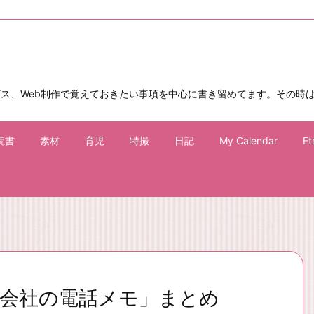
ビス、Web制作で覚えておきたい事項を中心に書き留めてます。その時
読書
素材
育児
特撮
日記
My Calendar
Et
会社の電話メモ」まとめ