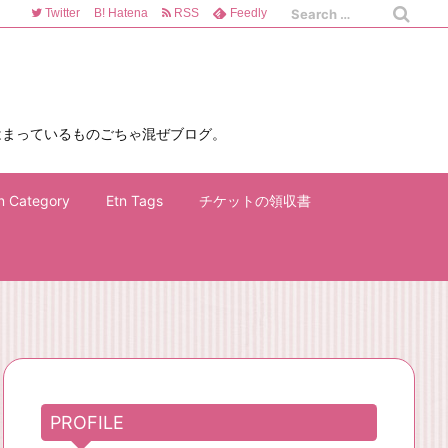
Twitter
B!
Hatena
RSS
Feedly
はまっているものごちゃ混ぜブログ。
n Category
Etn Tags
チケットの領収書
PROFILE