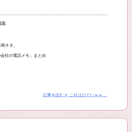
漫画
漫画ネタ。
の会社の電話メモ」まとめ
記事を読む
これはひどいｗｗ ...