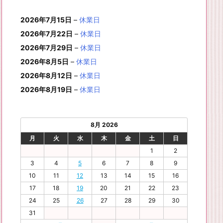
月
月
年
月
月
月
月
0
1
月
3
4
5
6
2
件
イ
ン
6
6
6
6
6
6
8
8
6
8
8
8
8
1
1
8
2
2
2
2
日
日
1
日
日
日
日
日
2026年7月15日
–
休業日
の
ベ
ト)
年
年
年
年
年
年
月
月
年
月
月
月
月
7
8
月
0
1
2
3
9
イ
2026年7月22日
–
休業日
ン
8
9
9
9
9
9
2
2
9
2
2
2
3
日
日
2
日
日
日
日
日
ベ
ト)
2026年7月29日
–
休業日
月
月
月
月
月
月
4
5
月
7
8
9
0
6
ン
3
1
3
4
5
6
2026年8月5日
日
日
–
休業日
2
日
日
日
日
日
ト)
1
日
日
日
日
日
日
2026年8月12日
–
休業日
日
2026年8月19日
–
休業日
8月 2026
月
火
水
木
金
土
日
1
2
3
4
5
6
7
8
9
10
11
12
13
14
15
16
17
18
19
20
21
22
23
24
25
26
27
28
29
30
31