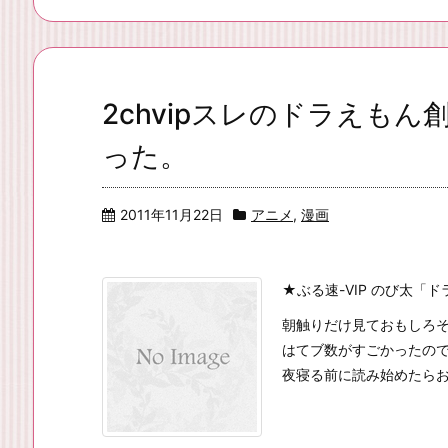
2chvipスレのドラえも
った。
2011年11月22日
アニメ
,
漫画
★ぶる速-VIP のび太「
朝触りだけ見ておもしろ
はてブ数がすごかったの
夜寝る前に読み始めたらおも