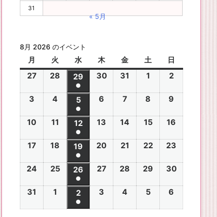
31
« 5月
8月 2026 のイベント
月
月
火
火
水
水
木
木
金
金
土
土
日
日
曜
曜
曜
曜
曜
曜
曜
27
2
28
2
30
2
31
2
1
2
2
2
29
2
日
日
日
日
日
日
日
●
0
0
0
0
0
0
0
(1
3
2
4
2
6
2
7
2
8
2
9
2
2
2
5
2
2
2
2
2
2
件
●
0
0
0
0
0
0
6
6
0
6
6
6
6
6
(1
の
10
2
11
2
13
2
14
2
15
2
16
2
2
2
12
2
2
2
2
2
年
年
2
年
年
年
年
年
件
●
イ
0
0
0
0
0
0
6
6
0
6
6
6
6
7
7
6
7
7
8
8
7
(1
の
17
2
18
2
20
2
21
2
22
2
23
2
ベ
2
2
19
2
2
2
2
2
年
年
2
年
年
年
年
月
月
年
月
月
月
月
月
件
●
イ
0
0
0
0
0
0
ン
6
6
0
6
6
6
6
8
8
6
8
8
8
8
2
2
8
3
3
1
2
2
(1
の
24
2
25
2
27
2
28
2
29
2
30
2
ベ
2
2
26
2
2
2
2
2
ト)
年
年
2
年
年
年
年
月
月
年
月
月
月
月
7
8
月
0
1
日
日
9
件
●
イ
0
0
0
0
0
0
ン
6
6
0
6
6
6
6
8
8
6
8
8
8
8
3
4
8
6
7
8
9
日
日
5
日
日
日
(1
の
31
2
1
2
3
2
4
2
5
2
6
2
ベ
2
2
2
2
2
2
2
2
ト)
年
年
2
年
年
年
年
月
月
年
月
月
月
月
日
日
月
日
日
日
日
日
件
●
イ
0
0
0
0
0
0
ン
6
6
0
6
6
6
6
8
8
6
8
8
8
8
1
1
8
1
1
1
1
1
(1
の
ベ
2
2
2
2
2
2
ト)
年
年
2
年
年
年
年