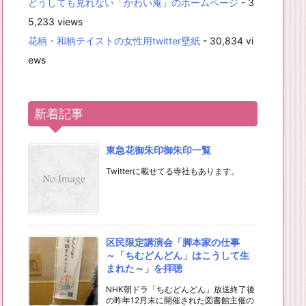
どうしても見れない「かわい庵」のホームページ
- 3
5,233 views
花柄・和柄テイストの女性用twitter壁紙
- 30,834 vi
ews
新着記事
東急花御朱印御朱印一覧
Twitterに載せてる寺社もあります。
区民限定講演会「脚本家の仕事
～「ちむどんどん」はこうして生
まれた～」を拝聴
NHK朝ドラ「ちむどんどん」放送終了後
の昨年12月末に開催された図書館主催の