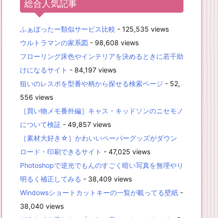
総合人気記事
ふぁぼったー類似サービス比較
- 125,535 views
ウルトラマンの家系図
- 98,608 views
フローリング床色やインテリアを決めるときに若干助
けになるサイト
- 84,197 views
狙いのレスポを型番や柄から探せる検索ページ
- 52,
556 views
［買い物メモ番外編］キャス・キッドソンのニセモノ
について検証
- 49,857 views
［素材大好き☆］かわいいペーパーグッズがダウン
ロード・印刷できるサイト
- 47,025 views
Photoshopで逆光でもんのすごく暗い写真を無理やり
明るく補正してみる
- 38,409 views
Windowsショートカットキーの一覧が載ってる壁紙
-
38,040 views