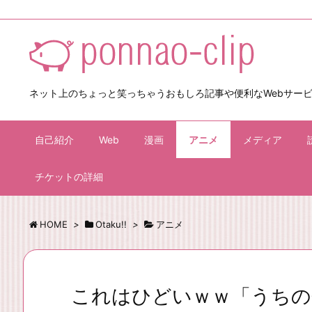
ネット上のちょっと笑っちゃうおもしろ記事や便利なWebサー
自己紹介
Web
漫画
アニメ
メディア
チケットの詳細
HOME
>
Otaku!!
>
アニメ
これはひどいｗｗ「うちの