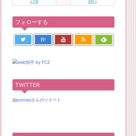
« 7月
9月 »
フォローする
B!
TWITTER
@ponnaoさんのツイート