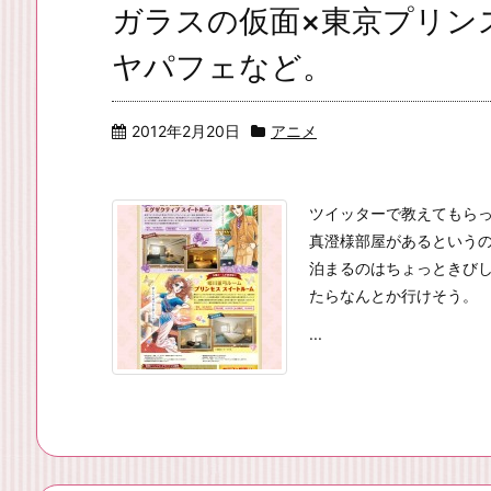
ガラスの仮面×東京プリン
ヤパフェなど。
2012年2月20日
アニメ
ツイッターで教えてもら
真澄様部屋があるという
泊まるのはちょっときび
たらなんとか行けそう。
...