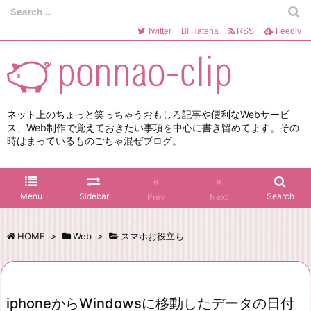
Twitter
B!
Hatena
RSS
Feedly
ネット上のちょっと笑っちゃうおもしろ記事や便利なWebサービ
ス、Web制作で覚えておきたい事項を中心に書き留めてます。その
時はまっているものごちゃ混ぜブログ。
«
»
Menu
Sidebar
Search
Prev
Next
HOME
>
Web
>
スマホお役立ち
iphoneからWindowsに移動したデータの日付