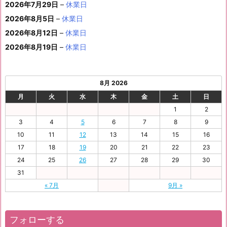
ベ
ト)
2026年7月29日
–
休業日
月
月
月
月
月
月
4
5
月
7
8
9
0
6
ン
3
1
3
4
5
6
2026年8月5日
日
–
日
休業日
2
日
日
日
日
日
ト)
1
日
日
日
日
日
日
2026年8月12日
–
休業日
日
2026年8月19日
–
休業日
8月 2026
月
火
水
木
金
土
日
1
2
3
4
5
6
7
8
9
10
11
12
13
14
15
16
17
18
19
20
21
22
23
24
25
26
27
28
29
30
31
« 7月
9月 »
フォローする