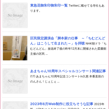
東急花御朱印御朱印一覧
Twitterに載せてる寺社もあ
ります。
区民限定講演会「脚本家の仕事 ～「ちむどんど
ん」はこうして生まれた～」を拝聴
NHK朝ドラ「ち
むどんどん」放送終了後の昨年12月末に開催された図書館
主催の区民 ...
あまちゃん10周年スペシャルコンサート関連記事
(17) あまちゃん10周年記念コンサートin久慈 本番直前の
のんさん！じぇじぇ ...
2023年6月Web制作に役立ちそうな記事
2023年