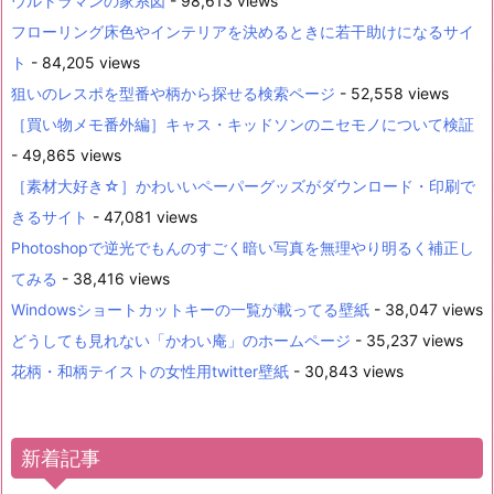
ウルトラマンの家系図
- 98,613 views
フローリング床色やインテリアを決めるときに若干助けになるサイ
ト
- 84,205 views
狙いのレスポを型番や柄から探せる検索ページ
- 52,558 views
［買い物メモ番外編］キャス・キッドソンのニセモノについて検証
- 49,865 views
［素材大好き☆］かわいいペーパーグッズがダウンロード・印刷で
きるサイト
- 47,081 views
Photoshopで逆光でもんのすごく暗い写真を無理やり明るく補正し
てみる
- 38,416 views
Windowsショートカットキーの一覧が載ってる壁紙
- 38,047 views
どうしても見れない「かわい庵」のホームページ
- 35,237 views
花柄・和柄テイストの女性用twitter壁紙
- 30,843 views
新着記事