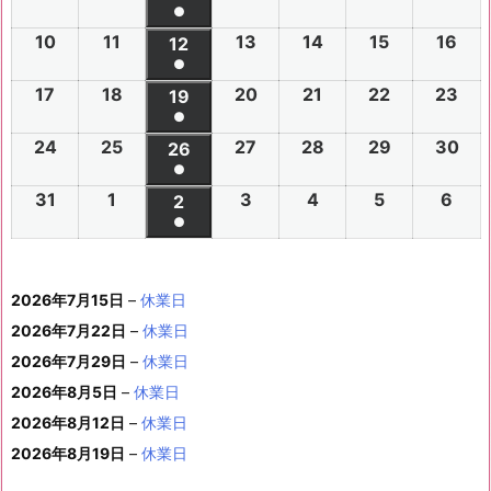
件
●
0
0
0
0
0
0
6
6
0
6
6
6
6
6
(1
の
10
2
11
2
13
2
14
2
15
2
16
2
2
2
12
2
2
2
2
2
年
年
2
年
年
年
年
年
件
●
イ
0
0
0
0
0
0
6
6
0
6
6
6
6
7
7
6
7
7
8
8
7
(1
の
17
2
18
2
20
2
21
2
22
2
23
2
ベ
2
2
19
2
2
2
2
2
年
年
2
年
年
年
年
月
月
年
月
月
月
月
月
件
●
イ
0
0
0
0
0
0
ン
6
6
0
6
6
6
6
8
8
6
8
8
8
8
2
2
8
3
3
1
2
2
(1
の
24
2
25
2
27
2
28
2
29
2
30
2
ベ
2
2
26
2
2
2
2
2
ト)
年
年
2
年
年
年
年
月
月
年
月
月
月
月
7
8
月
0
1
日
日
9
件
●
イ
0
0
0
0
0
0
ン
6
6
0
6
6
6
6
8
8
6
8
8
8
8
3
4
8
6
7
8
9
日
日
5
日
日
日
(1
の
31
2
1
2
3
2
4
2
5
2
6
2
ベ
2
2
2
2
2
2
2
2
ト)
年
年
2
年
年
年
年
月
月
年
月
月
月
月
日
日
月
日
日
日
日
日
件
●
イ
0
0
0
0
0
0
ン
6
6
0
6
6
6
6
8
8
6
8
8
8
8
1
1
8
1
1
1
1
1
(1
の
ベ
2
2
2
2
2
2
ト)
年
年
2
年
年
年
年
月
月
年
月
月
月
月
0
1
月
3
4
5
6
2
件
イ
ン
6
6
6
6
6
6
8
8
6
8
8
8
8
1
1
8
2
2
2
2
日
日
1
日
日
日
日
日
2026年7月15日
–
休業日
の
ベ
ト)
年
年
年
年
年
年
月
月
年
月
月
月
月
7
8
月
0
1
2
3
9
イ
2026年7月22日
–
休業日
ン
8
9
9
9
9
9
2
2
9
2
2
2
3
日
日
2
日
日
日
日
日
ベ
ト)
2026年7月29日
–
休業日
月
月
月
月
月
月
4
5
月
7
8
9
0
6
ン
3
1
3
4
5
6
2026年8月5日
日
–
日
休業日
2
日
日
日
日
日
ト)
1
日
日
日
日
日
日
2026年8月12日
–
休業日
日
2026年8月19日
–
休業日