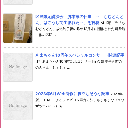
区民限定講演会「脚本家の仕事 ～「ちむどんど
ん」はこうして生まれた～」を拝聴
NHK朝ドラ「ち
むどんどん」放送終了後の昨年12月末に開催された図書館
主催の区民 ...
あまちゃん10周年スペシャルコンサート関連記事
(17) あまちゃん10周年記念コンサートin久慈 本番直前の
のんさん！じぇじぇ ...
2023年6月Web制作に役立ちそうな記事
2023年
版、HTMLによるファビコン設定方法、さまざまなブラウ
ザやデバイスに対 ...