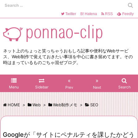
Twitter
B!
Hatena
RSS
Feedly
ネット上のちょっと笑っちゃうおもしろ記事や便利なWebサービ
ス、Web制作で覚えておきたい事項を中心に書き留めてます。その
時はまっているものごちゃ混ぜブログ。
«
»
Menu
Sidebar
Search
Prev
Next
HOME
>
Web
>
Web制作メモ
>
SEO
Googleが「サイトにペナルティを課したかどう