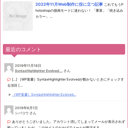
2022年11月Web制作に役に立つ記事
これでもうP
hotoshopの描画モードに迷わない！ 「乗算」「焼き込み
カラー」 ...
最近のコメント
2019年11月18日
SyntaxHighlighter Evolved...
さん
[…] ［WP覚書］SyntaxHighlighter Evolvedが動かないときにチェックす
る項目 [ ...
［WP覚書］SyntaxHighlighter Evolved...
2018年8月1日
シバコウ さん
ありがとうございました。アカウント消してしまってメールが表示されず
困っていましたが、このサイトのおかげでメールが復活する ...