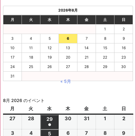
2026年8月
月
火
水
木
金
土
日
1
2
3
4
5
6
7
8
9
10
11
12
13
14
15
16
17
18
19
20
21
22
23
24
25
26
27
28
29
30
31
« 5月
8月 2026 のイベント
月
月
火
火
水
水
木
木
金
金
土
土
日
日
曜
曜
曜
曜
曜
曜
曜
27
2
28
2
30
2
31
2
1
2
2
2
29
2
日
日
日
日
日
日
日
●
0
0
0
0
0
0
0
(1
3
2
4
2
6
2
7
2
8
2
9
2
2
2
5
2
2
2
2
2
2