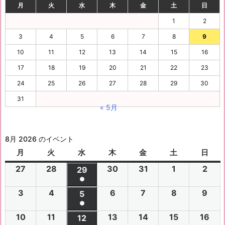
月
火
水
木
金
土
日
1
2
3
4
5
6
7
8
9
10
11
12
13
14
15
16
17
18
19
20
21
22
23
24
25
26
27
28
29
30
31
« 5月
8月 2026 のイベント
月
月
火
火
水
水
木
木
金
金
土
土
日
日
曜
曜
曜
曜
曜
曜
曜
27
2
28
2
30
2
31
2
1
2
2
2
29
2
日
日
日
日
日
日
日
●
0
0
0
0
0
0
0
(1
3
2
4
2
6
2
7
2
8
2
9
2
2
2
5
2
2
2
2
2
2
件
●
0
0
0
0
0
0
6
6
0
6
6
6
6
6
(1
の
10
2
11
2
13
2
14
2
15
2
16
2
2
2
12
2
2
2
2
2
年
年
2
年
年
年
年
年