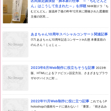
区民限定講演会「脚本家の仕事 ～「ちむどんど
ん」はこうして生まれた～」を拝聴
NHK朝ドラ「ち
むどんどん」放送終了後の昨年12月末に開催された図書館
主催の区民 ...
あまちゃん10周年スペシャルコンサート関連記事
(17) あまちゃん10周年記念コンサートin久慈 本番直前の
のんさん！じぇじぇ ...
2023年6月Web制作に役立ちそうな記事
2023年
版、HTMLによるファビコン設定方法、さまざまなブラウ
ザやデバイスに対 ...
2022年11月Web制作に役に立つ記事
これでもうP
hotoshopの描画モードに迷わない！ 「乗算」「焼き込み