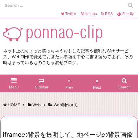
Twitter
B!
Hatena
RSS
Feedly
ネット上のちょっと笑っちゃうおもしろ記事や便利なWebサービ
ス、Web制作で覚えておきたい事項を中心に書き留めてます。その
時はまっているものごちゃ混ぜブログ。
«
»
Menu
Sidebar
Search
Prev
Next
HOME
>
Web
>
Web制作メモ
iframeの背景を透明して、地ページの背景画像