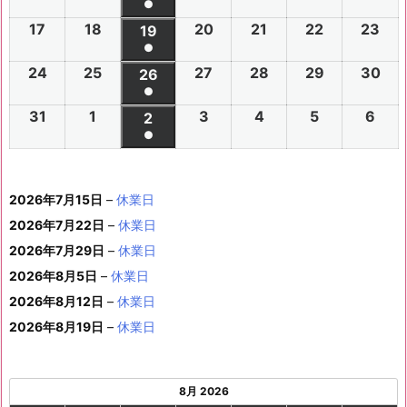
件
●
イ
0
0
0
0
0
0
6
6
0
6
6
6
6
7
7
6
7
7
8
8
7
(1
の
17
2
18
2
20
2
21
2
22
2
23
2
ベ
2
2
19
2
2
2
2
2
年
年
2
年
年
年
年
月
月
年
月
月
月
月
月
件
●
イ
0
0
0
0
0
0
ン
6
6
0
6
6
6
6
8
8
6
8
8
8
8
2
2
8
3
3
1
2
2
(1
の
24
2
25
2
27
2
28
2
29
2
30
2
ベ
2
2
26
2
2
2
2
2
ト)
年
年
2
年
年
年
年
月
月
年
月
月
月
月
7
8
月
0
1
日
日
9
件
●
イ
0
0
0
0
0
0
ン
6
6
0
6
6
6
6
8
8
6
8
8
8
8
3
4
8
6
7
8
9
日
日
5
日
日
日
(1
の
31
2
1
2
3
2
4
2
5
2
6
2
ベ
2
2
2
2
2
2
2
2
ト)
年
年
2
年
年
年
年
月
月
年
月
月
月
月
日
日
月
日
日
日
日
日
件
●
イ
0
0
0
0
0
0
ン
6
6
0
6
6
6
6
8
8
6
8
8
8
8
1
1
8
1
1
1
1
1
(1
の
ベ
2
2
2
2
2
2
ト)
年
年
2
年
年
年
年
月
月
年
月
月
月
月
0
1
月
3
4
5
6
2
件
イ
ン
6
6
6
6
6
6
8
8
6
8
8
8
8
1
1
8
2
2
2
2
日
日
1
日
日
日
日
日
2026年7月15日
–
休業日
の
ベ
ト)
年
年
年
年
年
年
月
月
年
月
月
月
月
7
8
月
0
1
2
3
9
イ
2026年7月22日
–
休業日
ン
8
9
9
9
9
9
2
2
9
2
2
2
3
日
日
2
日
日
日
日
日
ベ
ト)
2026年7月29日
–
休業日
月
月
月
月
月
月
4
5
月
7
8
9
0
6
ン
3
1
3
4
5
6
2026年8月5日
日
–
日
休業日
2
日
日
日
日
日
ト)
1
日
日
日
日
日
日
2026年8月12日
–
休業日
日
2026年8月19日
–
休業日
8月 2026