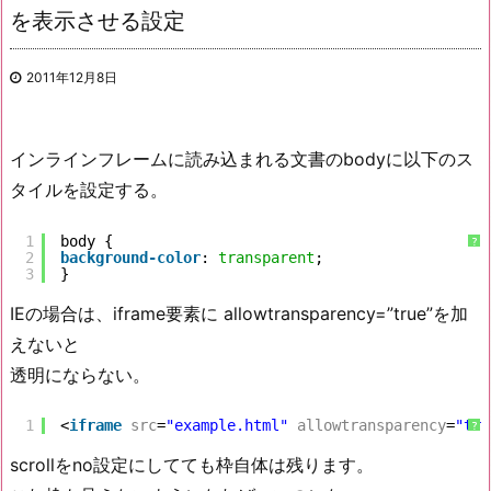
を表示させる設定
2011年12月8日
インラインフレームに読み込まれる文書のbodyに以下のス
タイルを設定する。
1
body {
?
2
background-color
: 
transparent
;
3
}
IEの場合は、iframe要素に allowtransparency=”true”を加
えないと
透明にならない。
1
<
iframe
src
=
"example.html"
allowtransparency
=
"tru
?
scrollをno設定にしてても枠自体は残ります。