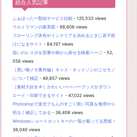
総合人気記事
ふぁぼったー類似サービス比較
- 125,533 views
ウルトラマンの家系図
- 98,608 views
フローリング床色やインテリアを決めるときに若干助
けになるサイト
- 84,197 views
狙いのレスポを型番や柄から探せる検索ページ
- 52,
556 views
［買い物メモ番外編］キャス・キッドソンのニセモノ
について検証
- 49,857 views
［素材大好き☆］かわいいペーパーグッズがダウン
ロード・印刷できるサイト
- 47,022 views
Photoshopで逆光でもんのすごく暗い写真を無理やり
明るく補正してみる
- 38,408 views
Windowsショートカットキーの一覧が載ってる壁紙
-
38,040 views