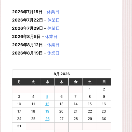
月
月
年
月
月
月
月
0
1
月
3
4
5
6
2
件
イ
ン
6
6
6
6
6
6
8
8
6
8
8
8
8
1
1
8
2
2
2
2
日
日
1
日
日
日
日
日
2026年7月15日
–
休業日
の
ベ
ト)
年
年
年
年
年
年
月
月
年
月
月
月
月
7
8
月
0
1
2
3
9
イ
2026年7月22日
–
休業日
ン
8
9
9
9
9
9
2
2
9
2
2
2
3
日
日
2
日
日
日
日
日
ベ
ト)
2026年7月29日
–
休業日
月
月
月
月
月
月
4
5
月
7
8
9
0
6
ン
3
1
3
4
5
6
2026年8月5日
日
日
–
休業日
2
日
日
日
日
日
ト)
1
日
日
日
日
日
日
2026年8月12日
–
休業日
日
2026年8月19日
–
休業日
8月 2026
月
火
水
木
金
土
日
1
2
3
4
5
6
7
8
9
10
11
12
13
14
15
16
17
18
19
20
21
22
23
24
25
26
27
28
29
30
31