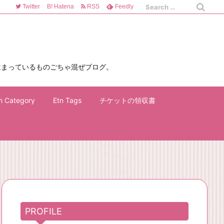
Twitter
B!
Hatena
RSS
Feedly
はまっているものごちゃ混ぜブログ。
n Category
Etn Tags
チケットの領収書
PROFILE