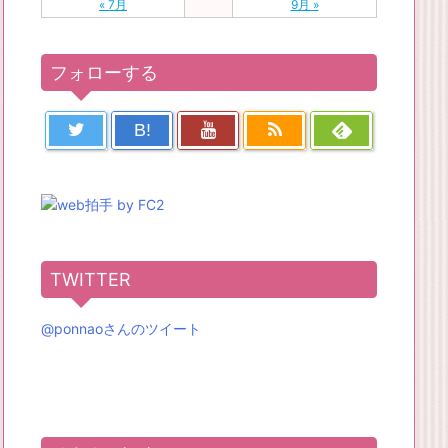
« 7月
9月 »
フォローする
B!
TWITTER
@ponnaoさんのツイート