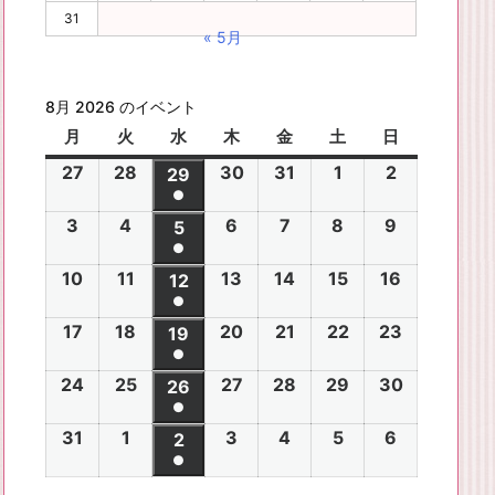
31
« 5月
8月 2026 のイベント
月
月
火
火
水
水
木
木
金
金
土
土
日
日
曜
曜
曜
曜
曜
曜
曜
27
2
28
2
30
2
31
2
1
2
2
2
29
2
日
日
日
日
日
日
日
●
0
0
0
0
0
0
0
(1
3
2
4
2
6
2
7
2
8
2
9
2
2
2
5
2
2
2
2
2
2
件
●
0
0
0
0
0
0
6
6
0
6
6
6
6
6
(1
の
10
2
11
2
13
2
14
2
15
2
16
2
2
2
12
2
2
2
2
2
年
年
2
年
年
年
年
年
件
●
イ
0
0
0
0
0
0
6
6
0
6
6
6
6
7
7
6
7
7
8
8
7
(1
の
17
2
18
2
20
2
21
2
22
2
23
2
ベ
2
2
19
2
2
2
2
2
年
年
2
年
年
年
年
月
月
年
月
月
月
月
月
件
●
イ
0
0
0
0
0
0
ン
6
6
0
6
6
6
6
8
8
6
8
8
8
8
2
2
8
3
3
1
2
2
(1
の
24
2
25
2
27
2
28
2
29
2
30
2
ベ
2
2
26
2
2
2
2
2
ト)
年
年
2
年
年
年
年
月
月
年
月
月
月
月
7
8
月
0
1
日
日
9
件
●
イ
0
0
0
0
0
0
ン
6
6
0
6
6
6
6
8
8
6
8
8
8
8
3
4
8
6
7
8
9
日
日
5
日
日
日
(1
の
31
2
1
2
3
2
4
2
5
2
6
2
ベ
2
2
2
2
2
2
2
2
ト)
年
年
2
年
年
年
年
月
月
年
月
月
月
月
日
日
月
日
日
日
日
日
件
●
イ
0
0
0
0
0
0
ン
6
6
0
6
6
6
6
8
8
6
8
8
8
8
1
1
8
1
1
1
1
1
(1
の
ベ
2
2
2
2
2
2
ト)
年
年
2
年
年
年
年