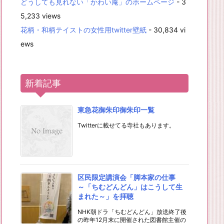
どうしても見れない「かわい庵」のホームページ
- 3
5,233 views
花柄・和柄テイストの女性用twitter壁紙
- 30,834 vi
ews
新着記事
東急花御朱印御朱印一覧
Twitterに載せてる寺社もあります。
区民限定講演会「脚本家の仕事
～「ちむどんどん」はこうして生
まれた～」を拝聴
NHK朝ドラ「ちむどんどん」放送終了後
の昨年12月末に開催された図書館主催の