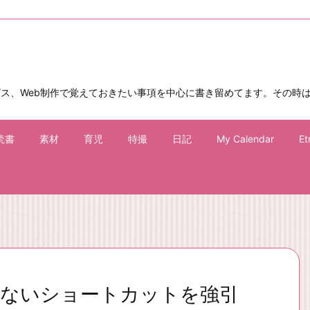
ビス、Web制作で覚えておきたい事項を中心に書き留めてます。その時
読書
素材
育児
特撮
日記
My Calendar
Et
ないショートカットを強引