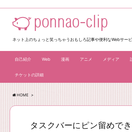
ネット上のちょっと笑っちゃうおもしろ記事や便利なWebサー
自己紹介
Web
漫画
アニメ
メディア
チケットの詳細
HOME
>
タスクバーにピン留めでき