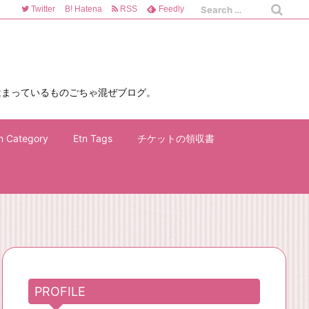
Twitter
B!
Hatena
RSS
Feedly
はまっているものごちゃ混ぜブログ。
n Category
Etn Tags
チケットの領収書
PROFILE