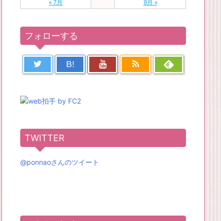
« 7月
9月 »
フォローする
B!
TWITTER
@ponnaoさんのツイート