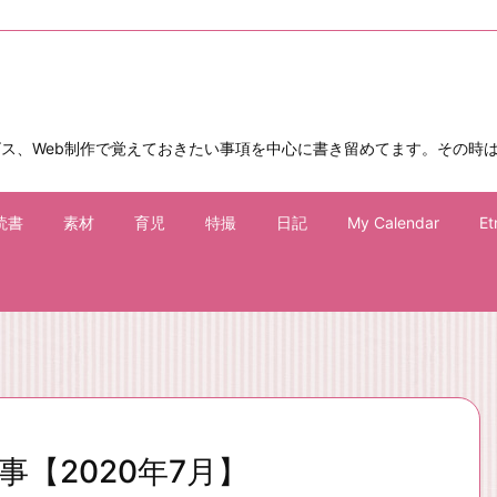
ビス、Web制作で覚えておきたい事項を中心に書き留めてます。その時
読書
素材
育児
特撮
日記
My Calendar
Et
事【2020年7月】