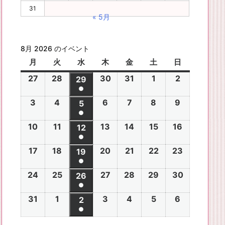
31
« 5月
8月 2026 のイベント
月
月
火
火
水
水
木
木
金
金
土
土
日
日
曜
曜
曜
曜
曜
曜
曜
27
2
28
2
30
2
31
2
1
2
2
2
29
2
日
日
日
日
日
日
日
●
0
0
0
0
0
0
0
(1
3
2
4
2
6
2
7
2
8
2
9
2
2
2
5
2
2
2
2
2
2
件
●
0
0
0
0
0
0
6
6
0
6
6
6
6
6
(1
の
10
2
11
2
13
2
14
2
15
2
16
2
2
2
12
2
2
2
2
2
年
年
2
年
年
年
年
年
件
●
イ
0
0
0
0
0
0
6
6
0
6
6
6
6
7
7
6
7
7
8
8
7
(1
の
17
2
18
2
20
2
21
2
22
2
23
2
ベ
2
2
19
2
2
2
2
2
年
年
2
年
年
年
年
月
月
年
月
月
月
月
月
件
●
イ
0
0
0
0
0
0
ン
6
6
0
6
6
6
6
8
8
6
8
8
8
8
2
2
8
3
3
1
2
2
(1
の
24
2
25
2
27
2
28
2
29
2
30
2
ベ
2
2
26
2
2
2
2
2
ト)
年
年
2
年
年
年
年
月
月
年
月
月
月
月
7
8
月
0
1
日
日
9
件
●
イ
0
0
0
0
0
0
ン
6
6
0
6
6
6
6
8
8
6
8
8
8
8
3
4
8
6
7
8
9
日
日
5
日
日
日
(1
の
31
2
1
2
3
2
4
2
5
2
6
2
ベ
2
2
2
2
2
2
2
2
ト)
年
年
2
年
年
年
年
月
月
年
月
月
月
月
日
日
月
日
日
日
日
日
件
●
イ
0
0
0
0
0
0
ン
6
6
0
6
6
6
6
8
8
6
8
8
8
8
1
1
8
1
1
1
1
1
(1
の
ベ
2
2
2
2
2
2
ト)
年
年
2
年
年
年
年