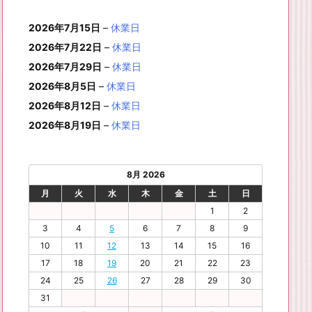
月
月
年
月
月
月
月
0
1
月
3
4
5
6
2
件
イ
ン
6
6
6
6
6
6
8
8
6
8
8
8
8
1
1
8
2
2
2
2
日
日
1
日
日
日
日
日
2026年7月15日
–
休業日
の
ベ
ト)
年
年
年
年
年
年
月
月
年
月
月
月
月
7
8
月
0
1
2
3
9
イ
2026年7月22日
–
休業日
ン
8
9
9
9
9
9
2
2
9
2
2
2
3
日
日
2
日
日
日
日
日
ベ
ト)
2026年7月29日
–
休業日
月
月
月
月
月
月
4
5
月
7
8
9
0
6
ン
3
1
3
4
5
6
2026年8月5日
日
日
–
休業日
2
日
日
日
日
日
ト)
1
日
日
日
日
日
日
2026年8月12日
–
休業日
日
2026年8月19日
–
休業日
8月 2026
月
火
水
木
金
土
日
1
2
3
4
5
6
7
8
9
10
11
12
13
14
15
16
17
18
19
20
21
22
23
24
25
26
27
28
29
30
31