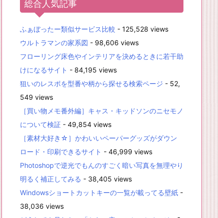
総合人気記事
ふぁぼったー類似サービス比較
- 125,528 views
ウルトラマンの家系図
- 98,606 views
フローリング床色やインテリアを決めるときに若干助
けになるサイト
- 84,195 views
狙いのレスポを型番や柄から探せる検索ページ
- 52,
549 views
［買い物メモ番外編］キャス・キッドソンのニセモノ
について検証
- 49,854 views
［素材大好き☆］かわいいペーパーグッズがダウン
ロード・印刷できるサイト
- 46,999 views
Photoshopで逆光でもんのすごく暗い写真を無理やり
明るく補正してみる
- 38,405 views
Windowsショートカットキーの一覧が載ってる壁紙
-
38,036 views