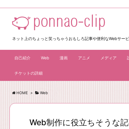
ネット上のちょっと笑っちゃうおもしろ記事や便利なWebサー
自己紹介
Web
漫画
アニメ
メディア
チケットの詳細
HOME
>
Web
Web制作に役立ちそうな記