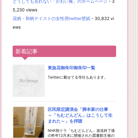
どうしても見れない「かわい庵」のホームページ
- 3
5,230 views
花柄・和柄テイストの女性用twitter壁紙
- 30,832 vi
ews
新着記事
東急花御朱印御朱印一覧
Twitterに載せてる寺社もあります。
区民限定講演会「脚本家の仕事
～「ちむどんどん」はこうして生
まれた～」を拝聴
NHK朝ドラ「ちむどんどん」放送終了後
の昨年12月末に開催された図書館主催の