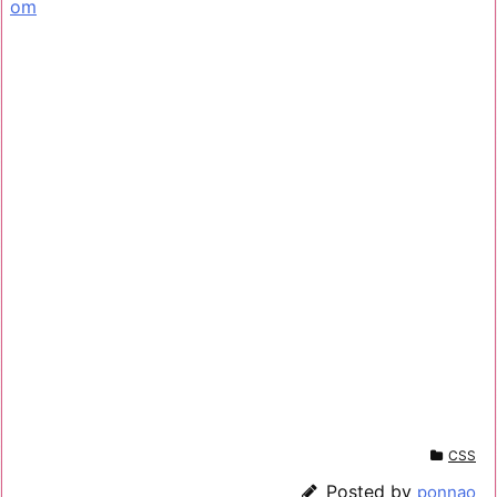
om
CSS
Posted by
ponnao