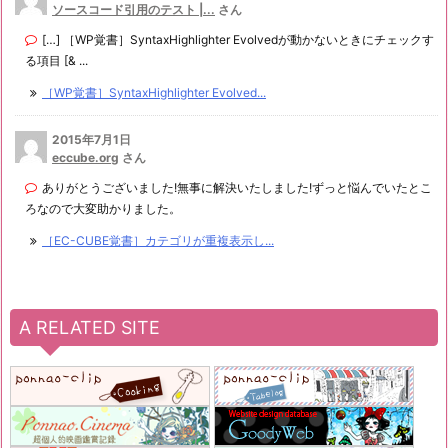
ソースコード引用のテスト |...
さん
[…] ［WP覚書］SyntaxHighlighter Evolvedが動かないときにチェックす
る項目 [& ...
［WP覚書］SyntaxHighlighter Evolved...
2015年7月1日
eccube.org
さん
ありがとうございました!無事に解決いたしました!ずっと悩んでいたとこ
ろなので大変助かりました。
［EC-CUBE覚書］カテゴリが重複表示し...
A RELATED SITE