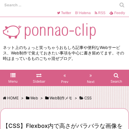
Twitter
B!
Hatena
RSS
Feedly
ネット上のちょっと笑っちゃうおもしろ記事や便利なWebサービ
ス、Web制作で覚えておきたい事項を中心に書き留めてます。その
時はまっているものごちゃ混ぜブログ。
«
»
Menu
Sidebar
Search
Prev
Next
HOME
>
Web
>
Web制作メモ
>
CSS
【CSS】Flexbox内で高さがバラバラな画像を