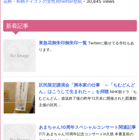
花柄・和柄テイストの女性用twitter壁紙
- 30,845 views
新着記事
東急花御朱印御朱印一覧
Twitterに載せてる寺社もあ
ります。
区民限定講演会「脚本家の仕事 ～「ちむどんど
ん」はこうして生まれた～」を拝聴
NHK朝ドラ「ち
むどんどん」放送終了後の昨年12月末に開催された図書館
主催の区民 ...
あまちゃん10周年スペシャルコンサート関連記事
(17) あまちゃん10周年記念コンサートin久慈 本番直前の