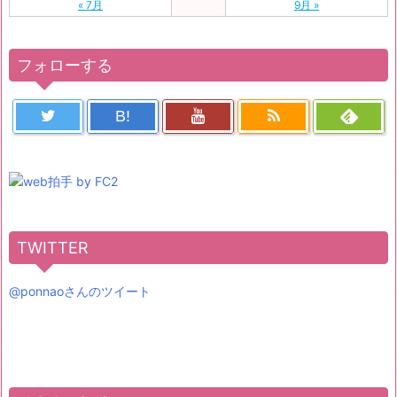
« 7月
9月 »
フォローする
B!
TWITTER
@ponnaoさんのツイート